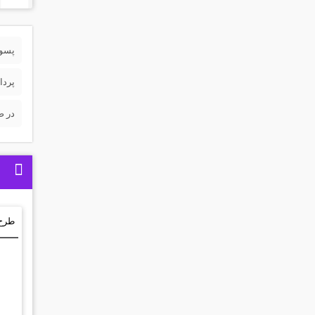
پسورد 
پردا
در ص