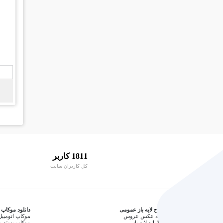
1811 کاربر
کل کاربران سایت
طرح لایه باز عمومی
دانلود موکاپ
آتلیه عکس عروس
موکاپ اتومبیل
بکگراند لایه باز
موکاپ بسته ب