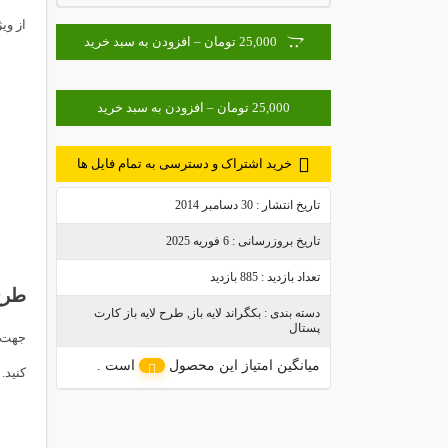
از ویژگ
25,000 تومان – افزودن به سبد خرید
خرید اشتراک و دسترسی به تمام فایل ها
تاریخ انتشار :
30 دسامبر 2014
تاریخ بروزرسانی :
6 فوریه 2025
تعداد بازدید :
885 بازدید
طرح
دسته بندی :
بکگراند لایه باز
,
طرح لایه باز کارت
پستال
جهت د
میانگین امتیاز این محصول
است .
کنید.