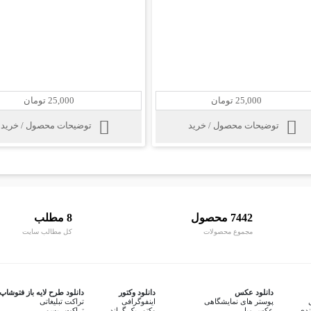
25,000 تومان
25,000 تومان
توضیحات محصول / خرید
توضیحات محصول / خرید
7442 محصول
8 مطلب
مجموع محصولات
کل مطالب سایت
دانلود عکس
دانلود وکتور
دانلود طرح لایه باز فتوشاپ
پوستر های نمایشگاهی
اینفوگرافی
تراکت تبلیغاتی
ندی
عکس مبل
وکتور بک گراند
تراکت ریسو