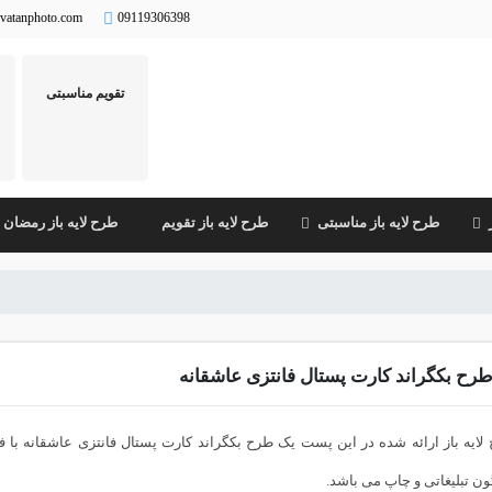
vatanphoto.com
09119306398
تقویم مناسبتی
طرح لایه باز مناسبتی
طرح لایه باز تقویم
طرح لایه باز رمضان
رح بکگراند کارت پستال فانتزی عاشقانه
ون تبلیغاتی و چاپ می باشد.