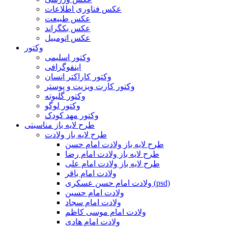
عکس فناوری اطلاعات
عکس طبیعت
عکس بکگراند
عکس اتومبیل
وکتور
وکتور اسلیمی
اینفوگرافی
وکتور کاراکتر انسان
وکتور کارت ویزیت و پوستر
وکتور گلبوته
وکتور لوگو
وکتور مهد کودک
طرح لایه باز مناسبتی
طرح لایه باز ولادت
طرح لایه باز ولادت امام حسن
طرح لایه باز ولادت امام رضا
طرح لایه باز ولادت امام علی
ولادت امام باقر
ولادت امام حسن عسکری (psd)
ولادت امام حسین
ولادت امام سجاد
ولادت امام موسی کاظم
ولادت امام هادی