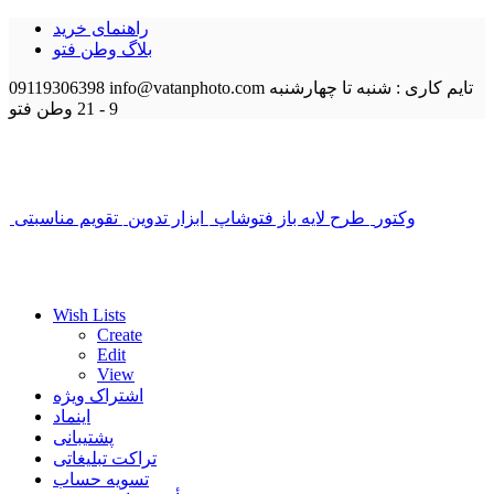
راهنمای خرید
بلاگ وطن فتو
تایم کاری : شنبه تا چهارشنبه
info@vatanphoto.com
09119306398
9 - 21
وطن فتو
وکتور
طرح لایه باز فتوشاپ
ابزار تدوین
تقویم مناسبتی
Wish Lists
Create
Edit
View
اشتراک ویژه
اینماد
پشتیبانی
تراکت تبلیغاتی
تسویه حساب