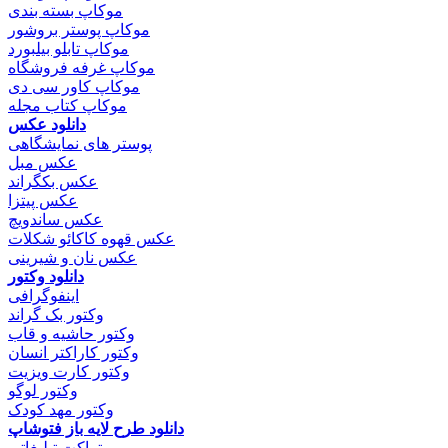
موکاپ بسته بندی
موکاپ پوستر بروشور
موکاپ تابلو بیلبورد
موکاپ غرفه فروشگاه
موکاپ کاور سی دی
موکاپ کتاب مجله
دانلود عکس
پوستر های نمایشگاهی
عکس مبل
عکس بکگراند
عکس پیتزا
عکس ساندویچ
عکس قهوه کاکائو شکلات
عکس نان و شیرینی
دانلود وکتور
اینفوگرافی
وکتور بک گراند
وکتور حاشیه و قاب
وکتور کاراکتر انسان
وکتور کارت ویزیت
وکتور لوگو
وکتور مهد کودک
دانلود طرح لایه باز فتوشاپ
تراکت تبلیغاتی