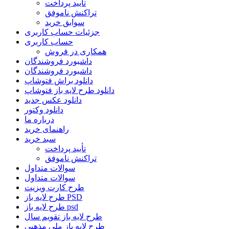
تأیید پرداخت
تراکنش ناموفق
سوابق خرید
جزئیات حساب کاربری
حساب کاربری
همکاری در فروش
داشبورد فروشندگان
داشبورد فروشندگان
دانلود براش فتوشاپ
دانلود طرح لایه باز فتوشاپ
دانلود عکس جدید
دانلود وکتور
درباره ما
راهنمای خرید
سبد خرید
تأیید پرداخت
تراکنش ناموفق
سوالات متداول
سوالات متداول
طرح کارت ویزیت
طرح لایه باز PSD
طرح لایه باز psd
طرح لایه باز تقویم سال
طرح لایه باز ملی مذهبی