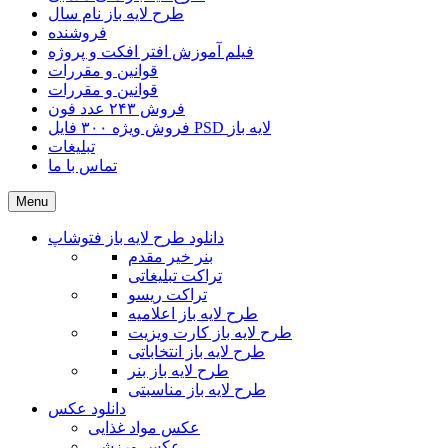
طرح لایه باز نام سال
فروشنده
فیلم آموزش افتر افکت و پروژه
قوانین و مقررات
قوانین و مقررات
فروش ۲۴۳ عدد فون
فروش ویژه ۳۰۰ فایل PSD لایه باز
تبلیغات
تماس با ما
Menu
دانلود طرح لایه باز فتوشاپ
بنر خیر مقدم
تراکت تبلیغاتی
تراکت ریسو
طرح لایه باز اعلامیه
طرح لایه باز کارت ویزیت
طرح لایه باز انتخاباتی
طرح لایه باز بنر
طرح لایه باز مناسبتی
دانلود عکس
عکس مواد غذایی
عکس ورزشی