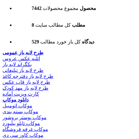
7442 محصول
مجموع محصولات
8 مطلب
کل مطالب سایت
529 دیدگاه
کل باز خورد مطالب
طرح لایه باز عمومی
آتلیه عکس عروس
بکگراند لایه باز
طرح لایه باز تبلیغاتی
طرح لایه باز دفترچه کاغذ
طرح لایه باز قاب عکس
طرح لایه باز مهد کودک
کارت ویزیت آماده
دانلود موکاپ
موکاپ اتومبیل
موکاپ بسته بندی
موکاپ پوستر بروشور
موکاپ تابلو بیلبورد
موکاپ غرفه فروشگاه
موکاپ کاور سی دی