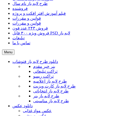
طرح لایه باز نام سال
فروشنده
فیلم آموزش افتر افکت و پروژه
قوانین و مقررات
قوانین و مقررات
فروش ۲۴۳ عدد فون
فروش ویژه ۳۰۰ فایل PSD لایه باز
تبلیغات
تماس با ما
Menu
دانلود طرح لایه باز فتوشاپ
بنر خیر مقدم
تراکت تبلیغاتی
تراکت ریسو
طرح لایه باز اعلامیه
طرح لایه باز کارت ویزیت
طرح لایه باز انتخاباتی
طرح لایه باز بنر
طرح لایه باز مناسبتی
دانلود عکس
عکس مواد غذایی
عکس ورزشی