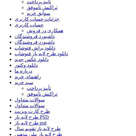
تأیید پرداخت
تراکنش ناموفق
سوابق خرید
جزئیات حساب کاربری
حساب کاربری
همکاری در فروش
داشبورد فروشندگان
داشبورد فروشندگان
دانلود براش فتوشاپ
دانلود طرح لایه باز فتوشاپ
دانلود عکس جدید
دانلود وکتور
درباره ما
راهنمای خرید
سبد خرید
تأیید پرداخت
تراکنش ناموفق
سوالات متداول
سوالات متداول
طرح کارت ویزیت
طرح لایه باز PSD
طرح لایه باز psd
طرح لایه باز تقویم سال
طرح لایه باز ملی مذهبی