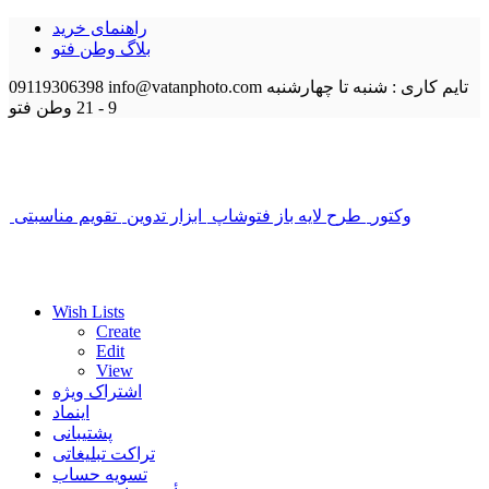
راهنمای خرید
بلاگ وطن فتو
تایم کاری : شنبه تا چهارشنبه
info@vatanphoto.com
09119306398
9 - 21
وطن فتو
وکتور
طرح لایه باز فتوشاپ
ابزار تدوین
تقویم مناسبتی
Wish Lists
Create
Edit
View
اشتراک ویژه
اینماد
پشتیبانی
تراکت تبلیغاتی
تسویه حساب