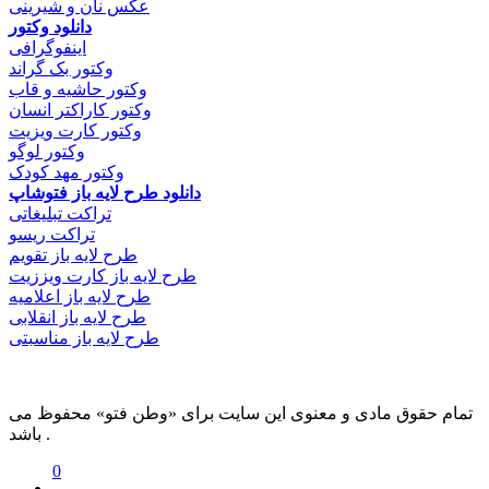
عکس نان و شیرینی
دانلود وکتور
اینفوگرافی
وکتور بک گراند
وکتور حاشیه و قاب
وکتور کاراکتر انسان
وکتور کارت ویزیت
وکتور لوگو
وکتور مهد کودک
دانلود طرح لایه باز فتوشاپ
تراکت تبلیغاتی
تراکت ریسو
طرح لایه باز تقویم
طرح لایه باز کارت ویززیت
طرح لایه باز اعلامیه
طرح لایه باز انقلابی
طرح لایه باز مناسبتی
تمام حقوق مادی و معنوی این سایت برای «وطن فتو» محفوظ می
باشد .
0