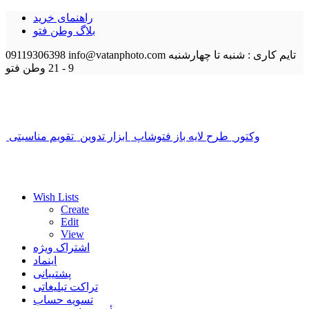
راهنمای خرید
بلاگ وطن فتو
تایم کاری : شنبه تا چهارشنبه
info@vatanphoto.com
09119306398
9 - 21
وطن فتو
وکتور
طرح لایه باز فتوشاپ
ابزار تدوین
تقویم مناسبتی
Wish Lists
Create
Edit
View
اشتراک ویژه
اینماد
پشتیبانی
تراکت تبلیغاتی
تسویه حساب