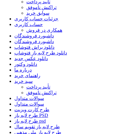
تأیید پرداخت
تراکنش ناموفق
سوابق خرید
جزئیات حساب کاربری
حساب کاربری
همکاری در فروش
داشبورد فروشندگان
داشبورد فروشندگان
دانلود براش فتوشاپ
دانلود طرح لایه باز فتوشاپ
دانلود عکس جدید
دانلود وکتور
درباره ما
راهنمای خرید
سبد خرید
تأیید پرداخت
تراکنش ناموفق
سوالات متداول
سوالات متداول
طرح کارت ویزیت
طرح لایه باز PSD
طرح لایه باز psd
طرح لایه باز تقویم سال
طرح لایه باز ملی مذهبی