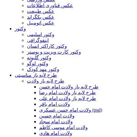
عکس فناوری اطلاعات
عکس طبیعت
عکس بکگراند
عکس اتومبیل
وکتور
وکتور اسلیمی
اینفوگرافی
وکتور کاراکتر انسان
وکتور کارت ویزیت و پوستر
وکتور گلبوته
وکتور لوگو
وکتور مهد کودک
طرح لایه باز مناسبتی
طرح لایه باز ولادت
طرح لایه باز ولادت امام حسن
طرح لایه باز ولادت امام رضا
طرح لایه باز ولادت امام علی
ولادت امام باقر
ولادت امام حسن عسکری (psd)
ولادت امام حسین
ولادت امام سجاد
ولادت امام موسی کاظم
ولادت امام هادی