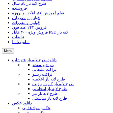
طرح لایه باز نام سال
فروشنده
فیلم آموزش افتر افکت و پروژه
قوانین و مقررات
قوانین و مقررات
فروش ۲۴۳ عدد فون
فروش ویژه ۳۰۰ فایل PSD لایه باز
تبلیغات
تماس با ما
Menu
دانلود طرح لایه باز فتوشاپ
بنر خیر مقدم
تراکت تبلیغاتی
تراکت ریسو
طرح لایه باز اعلامیه
طرح لایه باز کارت ویزیت
طرح لایه باز انتخاباتی
طرح لایه باز بنر
طرح لایه باز مناسبتی
دانلود عکس
عکس مواد غذایی
عکس ورزشی