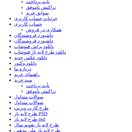
تأیید پرداخت
تراکنش ناموفق
سوابق خرید
جزئیات حساب کاربری
حساب کاربری
همکاری در فروش
داشبورد فروشندگان
داشبورد فروشندگان
دانلود براش فتوشاپ
دانلود طرح لایه باز فتوشاپ
دانلود عکس جدید
دانلود وکتور
درباره ما
راهنمای خرید
سبد خرید
تأیید پرداخت
تراکنش ناموفق
سوالات متداول
سوالات متداول
طرح کارت ویزیت
طرح لایه باز PSD
طرح لایه باز psd
طرح لایه باز تقویم سال
طرح لایه باز ملی مذهبی