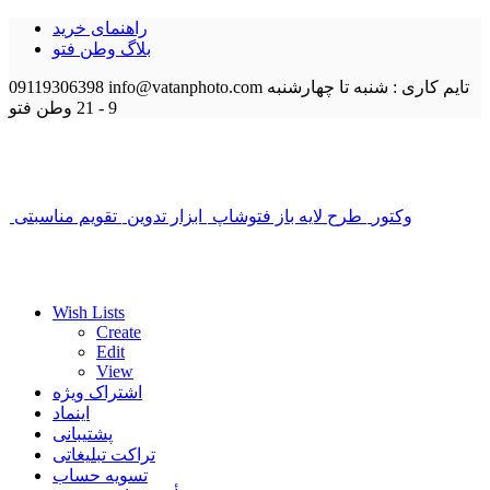
راهنمای خرید
بلاگ وطن فتو
تایم کاری : شنبه تا چهارشنبه
info@vatanphoto.com
09119306398
9 - 21
وطن فتو
وکتور
طرح لایه باز فتوشاپ
ابزار تدوین
تقویم مناسبتی
Wish Lists
Create
Edit
View
اشتراک ویژه
اینماد
پشتیبانی
تراکت تبلیغاتی
تسویه حساب