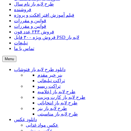
طرح لایه باز نام سال
فروشنده
فیلم آموزش افتر افکت و پروژه
قوانین و مقررات
قوانین و مقررات
فروش ۲۴۳ عدد فون
فروش ویژه ۳۰۰ فایل PSD لایه باز
تبلیغات
تماس با ما
Menu
دانلود طرح لایه باز فتوشاپ
بنر خیر مقدم
تراکت تبلیغاتی
تراکت ریسو
طرح لایه باز اعلامیه
طرح لایه باز کارت ویزیت
طرح لایه باز انتخاباتی
طرح لایه باز بنر
طرح لایه باز مناسبتی
دانلود عکس
عکس مواد غذایی
عکس ورزشی