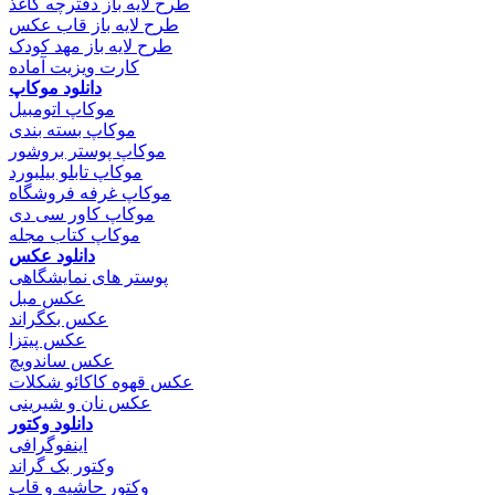
طرح لایه باز دفترچه کاغذ
طرح لایه باز قاب عکس
طرح لایه باز مهد کودک
کارت ویزیت آماده
دانلود موکاپ
موکاپ اتومبیل
موکاپ بسته بندی
موکاپ پوستر بروشور
موکاپ تابلو بیلبورد
موکاپ غرفه فروشگاه
موکاپ کاور سی دی
موکاپ کتاب مجله
دانلود عکس
پوستر های نمایشگاهی
عکس مبل
عکس بکگراند
عکس پیتزا
عکس ساندویچ
عکس قهوه کاکائو شکلات
عکس نان و شیرینی
دانلود وکتور
اینفوگرافی
وکتور بک گراند
وکتور حاشیه و قاب