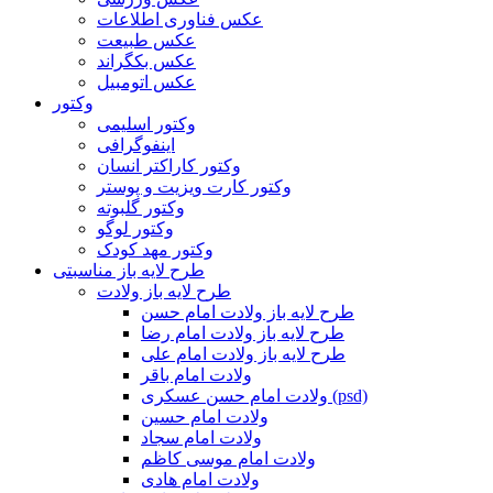
عکس فناوری اطلاعات
عکس طبیعت
عکس بکگراند
عکس اتومبیل
وکتور
وکتور اسلیمی
اینفوگرافی
وکتور کاراکتر انسان
وکتور کارت ویزیت و پوستر
وکتور گلبوته
وکتور لوگو
وکتور مهد کودک
طرح لایه باز مناسبتی
طرح لایه باز ولادت
طرح لایه باز ولادت امام حسن
طرح لایه باز ولادت امام رضا
طرح لایه باز ولادت امام علی
ولادت امام باقر
ولادت امام حسن عسکری (psd)
ولادت امام حسین
ولادت امام سجاد
ولادت امام موسی کاظم
ولادت امام هادی