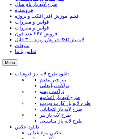
طرح لایه باز نام سال
فروشنده
فیلم آموزش افتر افکت و پروژه
قوانین و مقررات
قوانین و مقررات
فروش ۲۴۳ عدد فون
فروش ویژه ۳۰۰ فایل PSD لایه باز
تبلیغات
تماس با ما
Menu
دانلود طرح لایه باز فتوشاپ
بنر خیر مقدم
تراکت تبلیغاتی
تراکت ریسو
طرح لایه باز اعلامیه
طرح لایه باز کارت ویزیت
طرح لایه باز انتخاباتی
طرح لایه باز بنر
طرح لایه باز مناسبتی
دانلود عکس
عکس مواد غذایی
عکس ورزشی