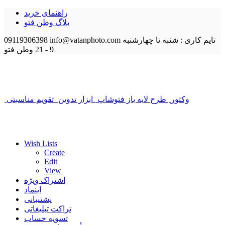
راهنمای خرید
بلاگ وطن فتو
تایم کاری : شنبه تا چهارشنبه
info@vatanphoto.com
09119306398
9 - 21
وطن فتو
وکتور
طرح لایه باز فتوشاپ
ابزار تدوین
تقویم مناسبتی
Wish Lists
Create
Edit
View
اشتراک ویژه
اینماد
پشتیبانی
تراکت تبلیغاتی
تسویه حساب