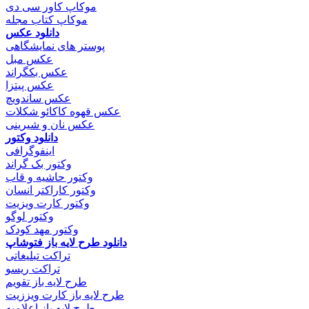
موکاپ کاور سی دی
موکاپ کتاب مجله
دانلود عکس
پوستر های نمایشگاهی
عکس مبل
عکس بکگراند
عکس پیتزا
عکس ساندویچ
عکس قهوه کاکائو شکلات
عکس نان و شیرینی
دانلود وکتور
اینفوگرافی
وکتور بک گراند
وکتور حاشیه و قاب
وکتور کاراکتر انسان
وکتور کارت ویزیت
وکتور لوگو
وکتور مهد کودک
دانلود طرح لایه باز فتوشاپ
تراکت تبلیغاتی
تراکت ریسو
طرح لایه باز تقویم
طرح لایه باز کارت ویززیت
طرح لایه باز اعلامیه