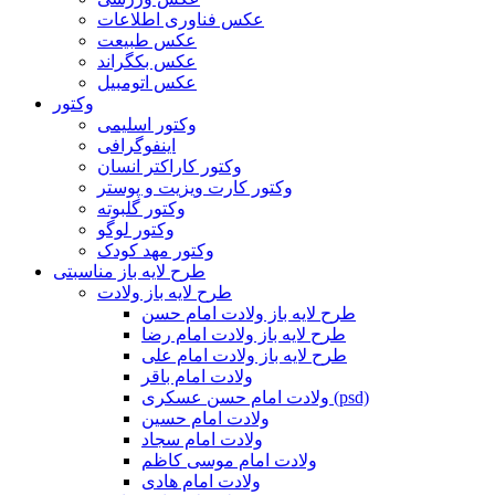
عکس فناوری اطلاعات
عکس طبیعت
عکس بکگراند
عکس اتومبیل
وکتور
وکتور اسلیمی
اینفوگرافی
وکتور کاراکتر انسان
وکتور کارت ویزیت و پوستر
وکتور گلبوته
وکتور لوگو
وکتور مهد کودک
طرح لایه باز مناسبتی
طرح لایه باز ولادت
طرح لایه باز ولادت امام حسن
طرح لایه باز ولادت امام رضا
طرح لایه باز ولادت امام علی
ولادت امام باقر
ولادت امام حسن عسکری (psd)
ولادت امام حسین
ولادت امام سجاد
ولادت امام موسی کاظم
ولادت امام هادی