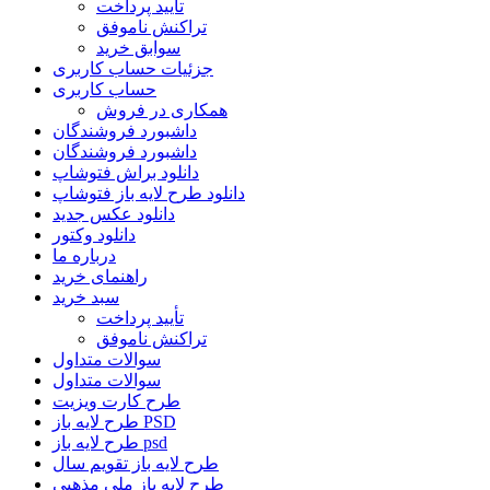
تأیید پرداخت
تراکنش ناموفق
سوابق خرید
جزئیات حساب کاربری
حساب کاربری
همکاری در فروش
داشبورد فروشندگان
داشبورد فروشندگان
دانلود براش فتوشاپ
دانلود طرح لایه باز فتوشاپ
دانلود عکس جدید
دانلود وکتور
درباره ما
راهنمای خرید
سبد خرید
تأیید پرداخت
تراکنش ناموفق
سوالات متداول
سوالات متداول
طرح کارت ویزیت
طرح لایه باز PSD
طرح لایه باز psd
طرح لایه باز تقویم سال
طرح لایه باز ملی مذهبی