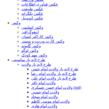
عکس فناوری اطلاعات
عکس طبیعت
عکس بکگراند
عکس اتومبیل
وکتور
وکتور اسلیمی
اینفوگرافی
وکتور کاراکتر انسان
وکتور کارت ویزیت و پوستر
وکتور گلبوته
وکتور لوگو
وکتور مهد کودک
طرح لایه باز مناسبتی
طرح لایه باز ولادت
طرح لایه باز ولادت امام حسن
طرح لایه باز ولادت امام رضا
طرح لایه باز ولادت امام علی
ولادت امام باقر
ولادت امام حسن عسکری (psd)
ولادت امام حسین
ولادت امام سجاد
ولادت امام موسی کاظم
ولادت امام هادی