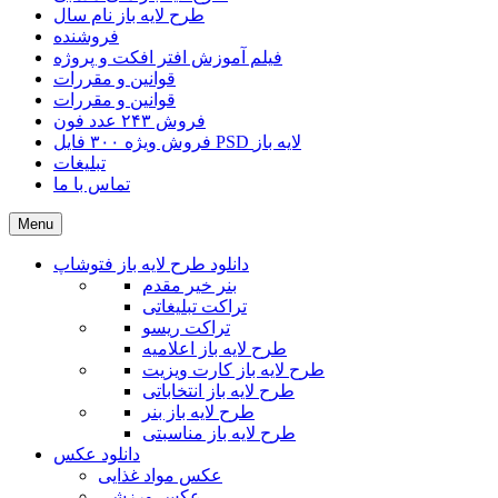
طرح لایه باز نام سال
فروشنده
فیلم آموزش افتر افکت و پروژه
قوانین و مقررات
قوانین و مقررات
فروش ۲۴۳ عدد فون
فروش ویژه ۳۰۰ فایل PSD لایه باز
تبلیغات
تماس با ما
Menu
دانلود طرح لایه باز فتوشاپ
بنر خیر مقدم
تراکت تبلیغاتی
تراکت ریسو
طرح لایه باز اعلامیه
طرح لایه باز کارت ویزیت
طرح لایه باز انتخاباتی
طرح لایه باز بنر
طرح لایه باز مناسبتی
دانلود عکس
عکس مواد غذایی
عکس ورزشی