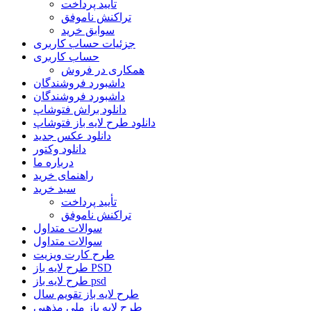
تأیید پرداخت
تراکنش ناموفق
سوابق خرید
جزئیات حساب کاربری
حساب کاربری
همکاری در فروش
داشبورد فروشندگان
داشبورد فروشندگان
دانلود براش فتوشاپ
دانلود طرح لایه باز فتوشاپ
دانلود عکس جدید
دانلود وکتور
درباره ما
راهنمای خرید
سبد خرید
تأیید پرداخت
تراکنش ناموفق
سوالات متداول
سوالات متداول
طرح کارت ویزیت
طرح لایه باز PSD
طرح لایه باز psd
طرح لایه باز تقویم سال
طرح لایه باز ملی مذهبی