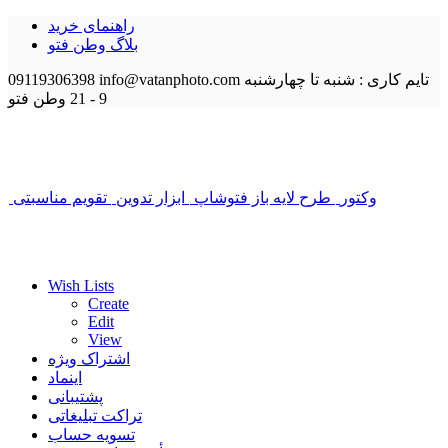
راهنمای خرید
بلاگ وطن فتو
تایم کاری : شنبه تا چهارشنبه
info@vatanphoto.com
09119306398
9 - 21
وطن فتو
وکتور
طرح لایه باز فتوشاپ
ابزار تدوین
تقویم مناسبتی
Wish Lists
Create
Edit
View
اشتراک ویژه
اینماد
پشتیبانی
تراکت تبلیغاتی
تسویه حساب