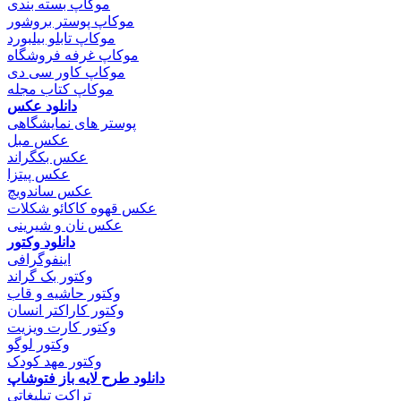
موکاپ بسته بندی
موکاپ پوستر بروشور
موکاپ تابلو بیلبورد
موکاپ غرفه فروشگاه
موکاپ کاور سی دی
موکاپ کتاب مجله
دانلود عکس
پوستر های نمایشگاهی
عکس مبل
عکس بکگراند
عکس پیتزا
عکس ساندویچ
عکس قهوه کاکائو شکلات
عکس نان و شیرینی
دانلود وکتور
اینفوگرافی
وکتور بک گراند
وکتور حاشیه و قاب
وکتور کاراکتر انسان
وکتور کارت ویزیت
وکتور لوگو
وکتور مهد کودک
دانلود طرح لایه باز فتوشاپ
تراکت تبلیغاتی