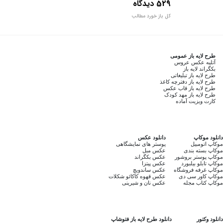
529 دیدگاه
کل باز خورد مطالب
طرح لایه باز عمومی
آتلیه عکس عروس
بکگراند لایه باز
طرح لایه باز تبلیغاتی
طرح لایه باز دفترچه کاغذ
طرح لایه باز قاب عکس
طرح لایه باز مهد کودک
کارت ویزیت آماده
دانلود موکاپ
دانلود عکس
موکاپ اتومبیل
پوستر های نمایشگاهی
موکاپ بسته بندی
عکس مبل
موکاپ پوستر بروشور
عکس بکگراند
موکاپ تابلو بیلبورد
عکس پیتزا
موکاپ غرفه فروشگاه
عکس ساندویچ
موکاپ کاور سی دی
عکس قهوه کاکائو شکلات
موکاپ کتاب مجله
عکس نان و شیرینی
دانلود وکتور
دانلود طرح لایه باز فتوشاپ