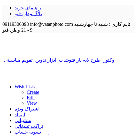
راهنمای خرید
بلاگ وطن فتو
تایم کاری : شنبه تا چهارشنبه
info@vatanphoto.com
09119306398
9 - 21
وطن فتو
وکتور
طرح لایه باز فتوشاپ
ابزار تدوین
تقویم مناسبتی
Wish Lists
Create
Edit
View
اشتراک ویژه
اینماد
پشتیبانی
تراکت تبلیغاتی
تسویه حساب