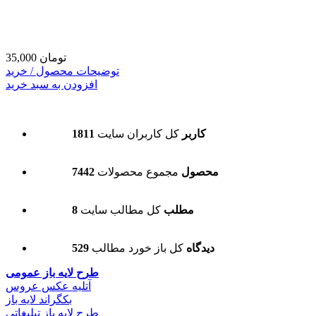
35,000 تومان
توضیحات محصول / خرید
افزودن به سبد خرید
1811 کاربر
کل کاربران سایت
7442 محصول
مجموع محصولات
8 مطلب
کل مطالب سایت
529 دیدگاه
کل باز خورد مطالب
طرح لایه باز عمومی
آتلیه عکس عروس
بکگراند لایه باز
طرح لایه باز تبلیغاتی