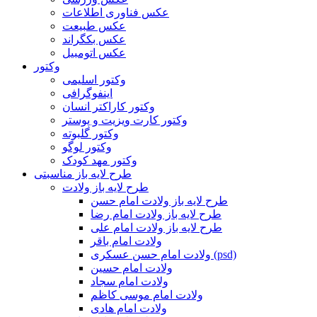
عکس فناوری اطلاعات
عکس طبیعت
عکس بکگراند
عکس اتومبیل
وکتور
وکتور اسلیمی
اینفوگرافی
وکتور کاراکتر انسان
وکتور کارت ویزیت و پوستر
وکتور گلبوته
وکتور لوگو
وکتور مهد کودک
طرح لایه باز مناسبتی
طرح لایه باز ولادت
طرح لایه باز ولادت امام حسن
طرح لایه باز ولادت امام رضا
طرح لایه باز ولادت امام علی
ولادت امام باقر
ولادت امام حسن عسکری (psd)
ولادت امام حسین
ولادت امام سجاد
ولادت امام موسی کاظم
ولادت امام هادی