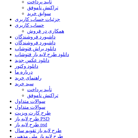
تأیید پرداخت
تراکنش ناموفق
سوابق خرید
جزئیات حساب کاربری
حساب کاربری
همکاری در فروش
داشبورد فروشندگان
داشبورد فروشندگان
دانلود براش فتوشاپ
دانلود طرح لایه باز فتوشاپ
دانلود عکس جدید
دانلود وکتور
درباره ما
راهنمای خرید
سبد خرید
تأیید پرداخت
تراکنش ناموفق
سوالات متداول
سوالات متداول
طرح کارت ویزیت
طرح لایه باز PSD
طرح لایه باز psd
طرح لایه باز تقویم سال
طرح لایه باز ملی مذهبی