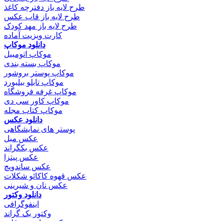
طرح لایه باز دفترچه کاغذ
طرح لایه باز قاب عکس
طرح لایه باز مهد کودک
کارت ویزیت آماده
دانلود موکاپ
موکاپ اتومبیل
موکاپ بسته بندی
موکاپ پوستر بروشور
موکاپ تابلو بیلبورد
موکاپ غرفه فروشگاه
موکاپ کاور سی دی
موکاپ کتاب مجله
دانلود عکس
پوستر های نمایشگاهی
عکس مبل
عکس بکگراند
عکس پیتزا
عکس ساندویچ
عکس قهوه کاکائو شکلات
عکس نان و شیرینی
دانلود وکتور
اینفوگرافی
وکتور بک گراند