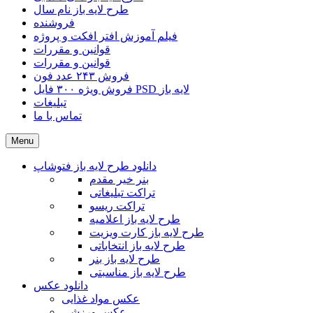
طرح لایه باز نام سال
فروشنده
فیلم آموزش افتر افکت و پروژه
قوانین و مقررات
قوانین و مقررات
فروش ۲۴۳ عدد فون
فروش ویژه ۳۰۰ فایل PSD لایه باز
تبلیغات
تماس با ما
Menu
دانلود طرح لایه باز فتوشاپ
بنر خیر مقدم
تراکت تبلیغاتی
تراکت ریسو
طرح لایه باز اعلامیه
طرح لایه باز کارت ویزیت
طرح لایه باز انتخاباتی
طرح لایه باز بنر
طرح لایه باز مناسبتی
دانلود عکس
عکس مواد غذایی
عکس ورزشی