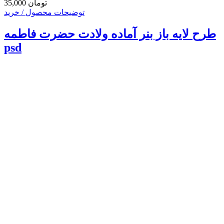
35,000 تومان
توضیحات محصول / خرید
طرح لایه باز بنر آماده ولادت حضرت فاطمه
psd