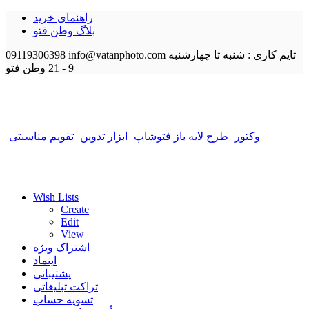
راهنمای خرید
بلاگ وطن فتو
تایم کاری : شنبه تا چهارشنبه
info@vatanphoto.com
09119306398
9 - 21
وطن فتو
وکتور
طرح لایه باز فتوشاپ
ابزار تدوین
تقویم مناسبتی
Wish Lists
Create
Edit
View
اشتراک ویژه
اینماد
پشتیبانی
تراکت تبلیغاتی
تسویه حساب