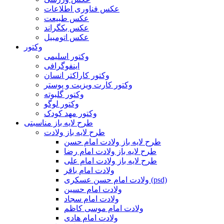
عکس فناوری اطلاعات
عکس طبیعت
عکس بکگراند
عکس اتومبیل
وکتور
وکتور اسلیمی
اینفوگرافی
وکتور کاراکتر انسان
وکتور کارت ویزیت و پوستر
وکتور گلبوته
وکتور لوگو
وکتور مهد کودک
طرح لایه باز مناسبتی
طرح لایه باز ولادت
طرح لایه باز ولادت امام حسن
طرح لایه باز ولادت امام رضا
طرح لایه باز ولادت امام علی
ولادت امام باقر
ولادت امام حسن عسکری (psd)
ولادت امام حسین
ولادت امام سجاد
ولادت امام موسی کاظم
ولادت امام هادی