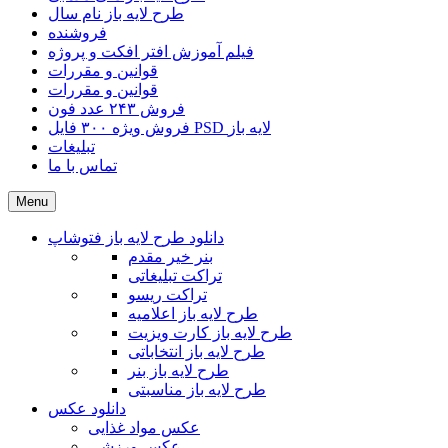
طرح لایه باز نام سال
فروشنده
فیلم آموزش افتر افکت و پروژه
قوانین و مقررات
قوانین و مقررات
فروش ۲۴۳ عدد فون
فروش ویژه ۳۰۰ فایل PSD لایه باز
تبلیغات
تماس با ما
Menu
دانلود طرح لایه باز فتوشاپ
بنر خیر مقدم
تراکت تبلیغاتی
تراکت ریسو
طرح لایه باز اعلامیه
طرح لایه باز کارت ویزیت
طرح لایه باز انتخاباتی
طرح لایه باز بنر
طرح لایه باز مناسبتی
دانلود عکس
عکس مواد غذایی
عکس ورزشی