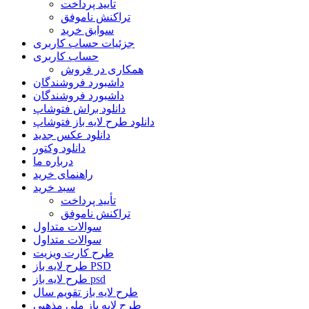
تأیید پرداخت
تراکنش ناموفق
سوابق خرید
جزئیات حساب کاربری
حساب کاربری
همکاری در فروش
داشبورد فروشندگان
داشبورد فروشندگان
دانلود براش فتوشاپ
دانلود طرح لایه باز فتوشاپ
دانلود عکس جدید
دانلود وکتور
درباره ما
راهنمای خرید
سبد خرید
تأیید پرداخت
تراکنش ناموفق
سوالات متداول
سوالات متداول
طرح کارت ویزیت
طرح لایه باز PSD
طرح لایه باز psd
طرح لایه باز تقویم سال
طرح لایه باز ملی مذهبی