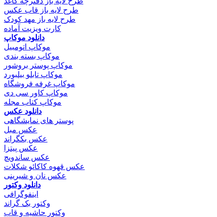
طرح لایه باز دفترچه کاغذ
طرح لایه باز قاب عکس
طرح لایه باز مهد کودک
کارت ویزیت آماده
دانلود موکاپ
موکاپ اتومبیل
موکاپ بسته بندی
موکاپ پوستر بروشور
موکاپ تابلو بیلبورد
موکاپ غرفه فروشگاه
موکاپ کاور سی دی
موکاپ کتاب مجله
دانلود عکس
پوستر های نمایشگاهی
عکس مبل
عکس بکگراند
عکس پیتزا
عکس ساندویچ
عکس قهوه کاکائو شکلات
عکس نان و شیرینی
دانلود وکتور
اینفوگرافی
وکتور بک گراند
وکتور حاشیه و قاب