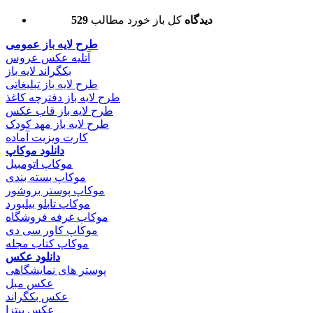
529 دیدگاه
کل باز خورد مطالب
طرح لایه باز عمومی
آتلیه عکس عروس
بکگراند لایه باز
طرح لایه باز تبلیغاتی
طرح لایه باز دفترچه کاغذ
طرح لایه باز قاب عکس
طرح لایه باز مهد کودک
کارت ویزیت آماده
دانلود موکاپ
موکاپ اتومبیل
موکاپ بسته بندی
موکاپ پوستر بروشور
موکاپ تابلو بیلبورد
موکاپ غرفه فروشگاه
موکاپ کاور سی دی
موکاپ کتاب مجله
دانلود عکس
پوستر های نمایشگاهی
عکس مبل
عکس بکگراند
عکس پیتزا