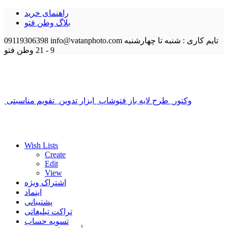
راهنمای خرید
بلاگ وطن فتو
تایم کاری : شنبه تا چهارشنبه
info@vatanphoto.com
09119306398
9 - 21
وطن فتو
وکتور
طرح لایه باز فتوشاپ
ابزار تدوین
تقویم مناسبتی
Wish Lists
Create
Edit
View
اشتراک ویژه
اینماد
پشتیبانی
تراکت تبلیغاتی
تسویه حساب