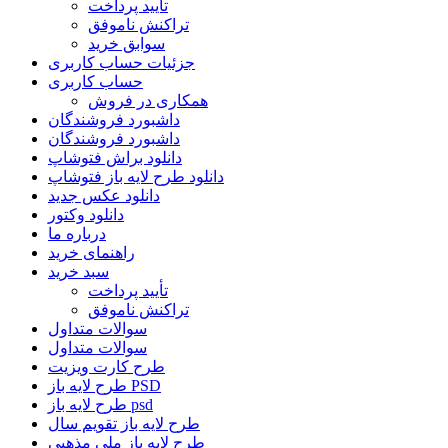
تأیید پرداخت
تراکنش ناموفق
سوابق خرید
جزئیات حساب کاربری
حساب کاربری
همکاری در فروش
داشبورد فروشندگان
داشبورد فروشندگان
دانلود براش فتوشاپ
دانلود طرح لایه باز فتوشاپ
دانلود عکس جدید
دانلود وکتور
درباره ما
راهنمای خرید
سبد خرید
تأیید پرداخت
تراکنش ناموفق
سوالات متداول
سوالات متداول
طرح کارت ویزیت
طرح لایه باز PSD
طرح لایه باز psd
طرح لایه باز تقویم سال
طرح لایه باز ملی مذهبی