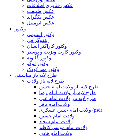
عکس فناوری اطلاعات
عکس طبیعت
عکس بکگراند
عکس اتومبیل
وکتور
وکتور اسلیمی
اینفوگرافی
وکتور کاراکتر انسان
وکتور کارت ویزیت و پوستر
وکتور گلبوته
وکتور لوگو
وکتور مهد کودک
طرح لایه باز مناسبتی
طرح لایه باز ولادت
طرح لایه باز ولادت امام حسن
طرح لایه باز ولادت امام رضا
طرح لایه باز ولادت امام علی
ولادت امام باقر
ولادت امام حسن عسکری (psd)
ولادت امام حسین
ولادت امام سجاد
ولادت امام موسی کاظم
ولادت امام هادی