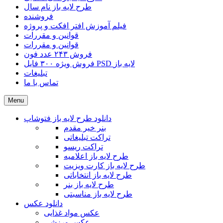
طرح لایه باز نام سال
فروشنده
فیلم آموزش افتر افکت و پروژه
قوانین و مقررات
قوانین و مقررات
فروش ۲۴۳ عدد فون
فروش ویژه ۳۰۰ فایل PSD لایه باز
تبلیغات
تماس با ما
Menu
دانلود طرح لایه باز فتوشاپ
بنر خیر مقدم
تراکت تبلیغاتی
تراکت ریسو
طرح لایه باز اعلامیه
طرح لایه باز کارت ویزیت
طرح لایه باز انتخاباتی
طرح لایه باز بنر
طرح لایه باز مناسبتی
دانلود عکس
عکس مواد غذایی
عکس ورزشی