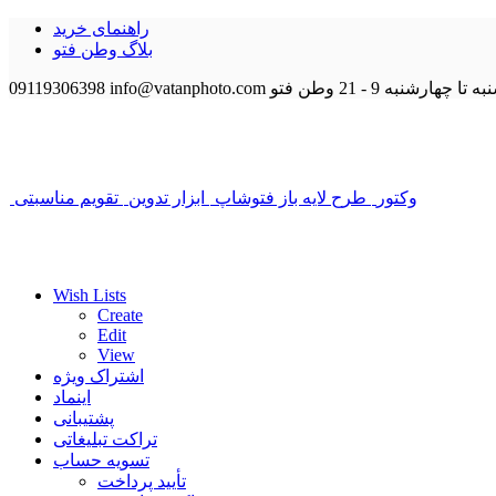
راهنمای خرید
بلاگ وطن فتو
 تا چهارشنبه 9 - 21
وطن فتو
info@vatanphoto.com
09119306398
وکتور
طرح لایه باز فتوشاپ
ابزار تدوین
تقویم مناسبتی
Wish Lists
Create
Edit
View
اشتراک ویژه
اینماد
پشتیبانی
تراکت تبلیغاتی
تسویه حساب
تأیید پرداخت