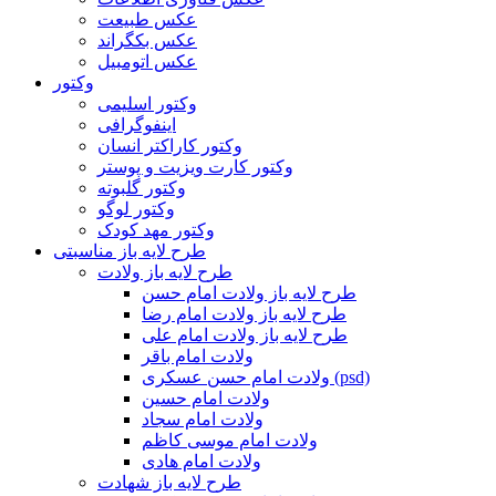
عکس طبیعت
عکس بکگراند
عکس اتومبیل
وکتور
وکتور اسلیمی
اینفوگرافی
وکتور کاراکتر انسان
وکتور کارت ویزیت و پوستر
وکتور گلبوته
وکتور لوگو
وکتور مهد کودک
طرح لایه باز مناسبتی
طرح لایه باز ولادت
طرح لایه باز ولادت امام حسن
طرح لایه باز ولادت امام رضا
طرح لایه باز ولادت امام علی
ولادت امام باقر
ولادت امام حسن عسکری (psd)
ولادت امام حسین
ولادت امام سجاد
ولادت امام موسی کاظم
ولادت امام هادی
طرح لایه باز شهادت