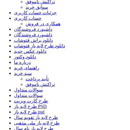
تراکنش ناموفق
سوابق خرید
جزئیات حساب کاربری
حساب کاربری
همکاری در فروش
داشبورد فروشندگان
داشبورد فروشندگان
دانلود براش فتوشاپ
دانلود طرح لایه باز فتوشاپ
دانلود عکس جدید
دانلود وکتور
درباره ما
راهنمای خرید
سبد خرید
تأیید پرداخت
تراکنش ناموفق
سوالات متداول
سوالات متداول
طرح کارت ویزیت
طرح لایه باز PSD
طرح لایه باز psd
طرح لایه باز تقویم سال
طرح لایه باز ملی مذهبی
طرح لایه باز نام سال