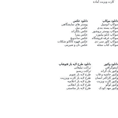
کارت ویزیت آماده
دانلود موکاپ
دانلود عکس
موکاپ اتومبیل
پوستر های نمایشگاهی
موکاپ بسته بندی
عکس مبل
موکاپ پوستر بروشور
عکس بکگراند
موکاپ تابلو بیلبورد
عکس پیتزا
موکاپ غرفه فروشگاه
عکس ساندویچ
موکاپ کاور سی دی
عکس قهوه کاکائو شکلات
موکاپ کتاب مجله
عکس نان و شیرینی
دانلود وکتور
دانلود طرح لایه باز فتوشاپ
اینفوگرافی
تراکت تبلیغاتی
وکتور بک گراند
تراکت ریسو
وکتور حاشیه و قاب
طرح لایه باز تقویم
وکتور کاراکتر انسان
طرح لایه باز کارت ویززیت
وکتور کارت ویزیت
طرح لایه باز اعلامیه
وکتور لوگو
طرح لایه باز انقلابی
وکتور مهد کودک
طرح لایه باز مناسبتی