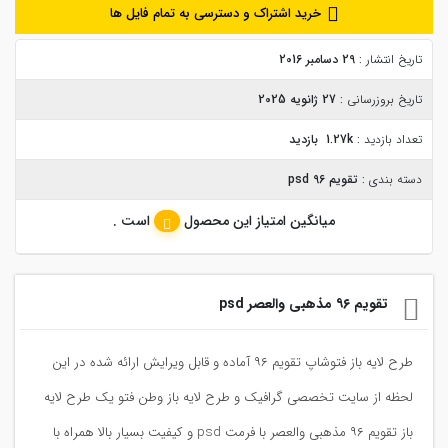
خرید اشتراک و دسترسی به تمام فایل ها
تاریخ انتشار :
29 دسامبر 2016
تاریخ بروزرسانی :
27 ژانویه 2025
تعداد بازدید :
1.27k بازدید
دسته بندی :
تقویم 96 psd
میانگین امتیاز این محصول
است .
تقویم ۹۶ مذهبی والعصر psd
طرح لایه باز فتوشاپ تقویم ۹۶ آماده و قابل ویرایش ارائه شده در این
لحظه از سایت تخصصی گرافیک و طرح لایه باز وطن فتو یک طرح لایه
باز تقویم ۹۶ مذهبی والعصر با فرمت psd و کیفیت بسیار بالا همراه با