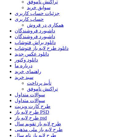
تراکنش ناموفق
سوابق خرید
جزئیات حساب کاربری
حساب کاربری
همکاری در فروش
داشبورد فروشندگان
داشبورد فروشندگان
دانلود براش فتوشاپ
دانلود طرح لایه باز فتوشاپ
دانلود عکس جدید
دانلود وکتور
درباره ما
راهنمای خرید
سبد خرید
تأیید پرداخت
تراکنش ناموفق
سوالات متداول
سوالات متداول
طرح کارت ویزیت
طرح لایه باز PSD
طرح لایه باز psd
طرح لایه باز تقویم سال
طرح لایه باز ملی مذهبی
طرح لایه باز نام سال