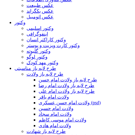
عکس طبیعت
عکس بکگراند
عکس اتومبیل
وکتور
وکتور اسلیمی
اینفوگرافی
وکتور کاراکتر انسان
وکتور کارت ویزیت و پوستر
وکتور گلبوته
وکتور لوگو
وکتور مهد کودک
طرح لایه باز مناسبتی
طرح لایه باز ولادت
طرح لایه باز ولادت امام حسن
طرح لایه باز ولادت امام رضا
طرح لایه باز ولادت امام علی
ولادت امام باقر
ولادت امام حسن عسکری (psd)
ولادت امام حسین
ولادت امام سجاد
ولادت امام موسی کاظم
ولادت امام هادی
طرح لایه باز شهادت