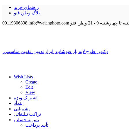
راهنمای خرید
بلاگ وطن فتو
 تا چهارشنبه 9 - 21
وطن فتو
info@vatanphoto.com
09119306398
وکتور
طرح لایه باز فتوشاپ
ابزار تدوین
تقویم مناسبتی
Wish Lists
Create
Edit
View
اشتراک ویژه
اینماد
پشتیبانی
تراکت تبلیغاتی
تسویه حساب
تأیید پرداخت