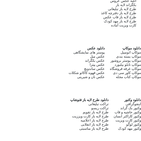
آتلیه عکس عروس
بکگراند لایه باز
طرح لایه باز تبلیغاتی
طرح لایه باز دفترچه کاغذ
طرح لایه باز قاب عکس
طرح لایه باز مهد کودک
کارت ویزیت آماده
دانلود موکاپ
دانلود عکس
موکاپ اتومبیل
پوستر های نمایشگاهی
موکاپ بسته بندی
عکس مبل
موکاپ پوستر بروشور
عکس بکگراند
موکاپ تابلو بیلبورد
عکس پیتزا
موکاپ غرفه فروشگاه
عکس ساندویچ
موکاپ کاور سی دی
عکس قهوه کاکائو شکلات
موکاپ کتاب مجله
عکس نان و شیرینی
دانلود وکتور
دانلود طرح لایه باز فتوشاپ
اینفوگرافی
تراکت تبلیغاتی
وکتور بک گراند
تراکت ریسو
وکتور حاشیه و قاب
طرح لایه باز تقویم
وکتور کاراکتر انسان
طرح لایه باز کارت ویززیت
وکتور کارت ویزیت
طرح لایه باز اعلامیه
وکتور لوگو
طرح لایه باز انقلابی
وکتور مهد کودک
طرح لایه باز مناسبتی