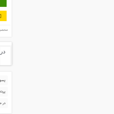
محصول 
درب
پسورد 
پردا
در ص