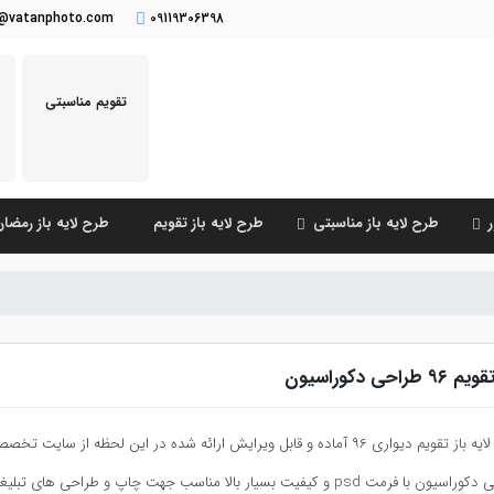
o@vatanphoto.com
09119306398
تقویم مناسبتی
طرح لایه باز مناسبتی
طرح لایه باز تقویم
طرح لایه باز رمضا
قویم ۹۶ طراحی دکوراسیون
اری ۹۶ آماده و قابل ویرایش ارائه شده در این لحظه از سایت تخصصی گرافیک و طرح لایه باز وطن فتو یک
فرمت psd و کیفیت بسیار بالا مناسب جهت چاپ و طراحی های تبلیغاتی طراحی دکوراسیون می باشد.