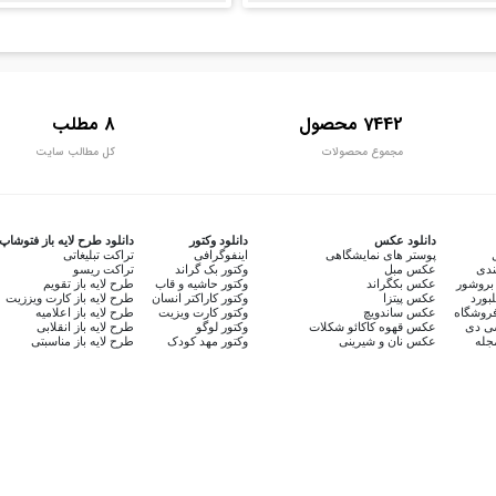
7442 محصول
8 مطلب
مجموع محصولات
کل مطالب سایت
دانلود عکس
دانلود وکتور
دانلود طرح لایه باز فتوشاپ
پوستر های نمایشگاهی
اینفوگرافی
تراکت تبلیغاتی
ندی
عکس مبل
وکتور بک گراند
تراکت ریسو
بروشور
عکس بکگراند
وکتور حاشیه و قاب
طرح لایه باز تقویم
لبورد
عکس پیتزا
وکتور کاراکتر انسان
طرح لایه باز کارت ویززیت
روشگاه
عکس ساندویچ
وکتور کارت ویزیت
طرح لایه باز اعلامیه
سی دی
عکس قهوه کاکائو شکلات
وکتور لوگو
طرح لایه باز انقلابی
جله
عکس نان و شیرینی
وکتور مهد کودک
طرح لایه باز مناسبتی