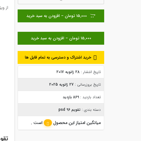
از ویژگی های 
15,000 تومان – افزودن به سبد خرید
خرید اشتراک و دسترسی به تمام فایل ها
تاریخ انتشار :
28 ژانویه 2017
تاریخ بروزرسانی :
27 ژانویه 2025
تعداد بازدید :
869 بازدید
دسته بندی :
تقویم 96 psd
میانگین امتیاز این محصول
است .
تقویم ۹۶ طراح