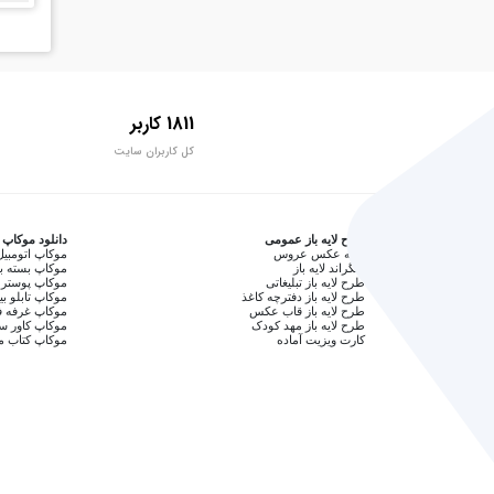
1811 کاربر
کل کاربران سایت
طرح لایه باز عمومی
دانلود موکاپ
آتلیه عکس عروس
موکاپ اتومبیل
بکگراند لایه باز
موکاپ بسته ب
طرح لایه باز تبلیغاتی
موکاپ پوستر 
طرح لایه باز دفترچه کاغذ
موکاپ تابلو بی
طرح لایه باز قاب عکس
موکاپ غرفه ف
طرح لایه باز مهد کودک
موکاپ کاور 
کارت ویزیت آماده
موکاپ کتاب م