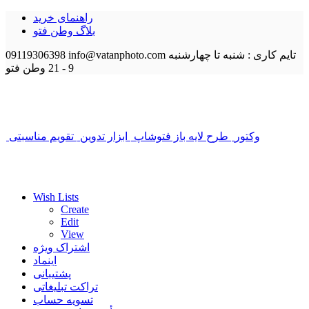
راهنمای خرید
بلاگ وطن فتو
تایم کاری : شنبه تا چهارشنبه
info@vatanphoto.com
09119306398
9 - 21
وطن فتو
وکتور
طرح لایه باز فتوشاپ
ابزار تدوین
تقویم مناسبتی
Wish Lists
Create
Edit
View
اشتراک ویژه
اینماد
پشتیبانی
تراکت تبلیغاتی
تسویه حساب