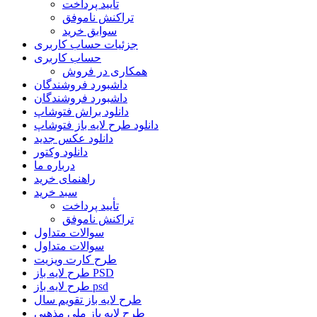
تأیید پرداخت
تراکنش ناموفق
سوابق خرید
جزئیات حساب کاربری
حساب کاربری
همکاری در فروش
داشبورد فروشندگان
داشبورد فروشندگان
دانلود براش فتوشاپ
دانلود طرح لایه باز فتوشاپ
دانلود عکس جدید
دانلود وکتور
درباره ما
راهنمای خرید
سبد خرید
تأیید پرداخت
تراکنش ناموفق
سوالات متداول
سوالات متداول
طرح کارت ویزیت
طرح لایه باز PSD
طرح لایه باز psd
طرح لایه باز تقویم سال
طرح لایه باز ملی مذهبی