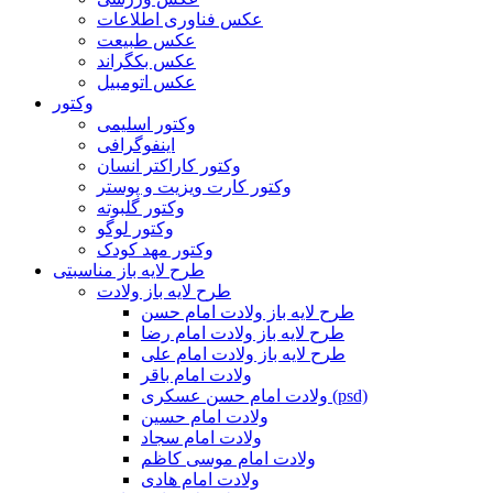
عکس فناوری اطلاعات
عکس طبیعت
عکس بکگراند
عکس اتومبیل
وکتور
وکتور اسلیمی
اینفوگرافی
وکتور کاراکتر انسان
وکتور کارت ویزیت و پوستر
وکتور گلبوته
وکتور لوگو
وکتور مهد کودک
طرح لایه باز مناسبتی
طرح لایه باز ولادت
طرح لایه باز ولادت امام حسن
طرح لایه باز ولادت امام رضا
طرح لایه باز ولادت امام علی
ولادت امام باقر
ولادت امام حسن عسکری (psd)
ولادت امام حسین
ولادت امام سجاد
ولادت امام موسی کاظم
ولادت امام هادی