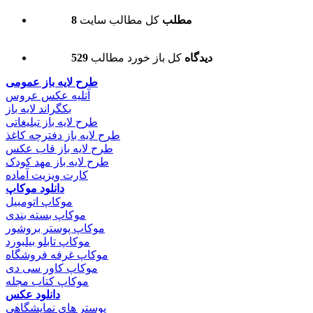
8 مطلب
کل مطالب سایت
529 دیدگاه
کل باز خورد مطالب
طرح لایه باز عمومی
آتلیه عکس عروس
بکگراند لایه باز
طرح لایه باز تبلیغاتی
طرح لایه باز دفترچه کاغذ
طرح لایه باز قاب عکس
طرح لایه باز مهد کودک
کارت ویزیت آماده
دانلود موکاپ
موکاپ اتومبیل
موکاپ بسته بندی
موکاپ پوستر بروشور
موکاپ تابلو بیلبورد
موکاپ غرفه فروشگاه
موکاپ کاور سی دی
موکاپ کتاب مجله
دانلود عکس
پوستر های نمایشگاهی