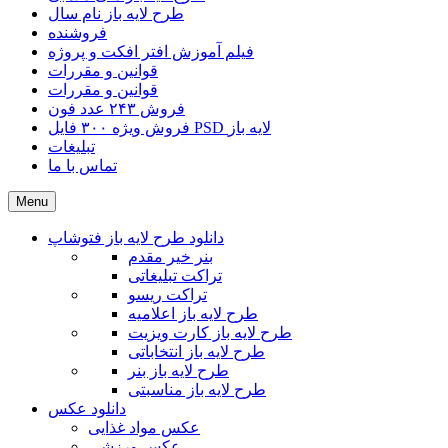
طرح لایه باز نام سال
فروشنده
فیلم آموزش افتر افکت و پروژه
قوانین و مقررات
قوانین و مقررات
فروش ۲۴۳ عدد فون
فروش ویژه ۳۰۰ فایل PSD لایه باز
تبلیغات
تماس با ما
Menu
دانلود طرح لایه باز فتوشاپ
بنر خیر مقدم
تراکت تبلیغاتی
تراکت ریسو
طرح لایه باز اعلامیه
طرح لایه باز کارت ویزیت
طرح لایه باز انتخاباتی
طرح لایه باز بنر
طرح لایه باز مناسبتی
دانلود عکس
عکس مواد غذایی
عکس ورزشی