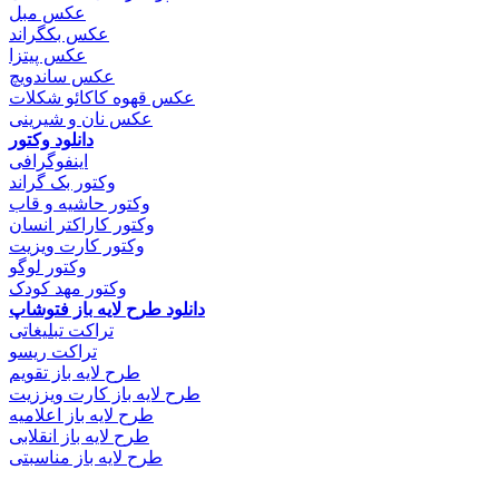
عکس مبل
عکس بکگراند
عکس پیتزا
عکس ساندویچ
عکس قهوه کاکائو شکلات
عکس نان و شیرینی
دانلود وکتور
اینفوگرافی
وکتور بک گراند
وکتور حاشیه و قاب
وکتور کاراکتر انسان
وکتور کارت ویزیت
وکتور لوگو
وکتور مهد کودک
دانلود طرح لایه باز فتوشاپ
تراکت تبلیغاتی
تراکت ریسو
طرح لایه باز تقویم
طرح لایه باز کارت ویززیت
طرح لایه باز اعلامیه
طرح لایه باز انقلابی
طرح لایه باز مناسبتی