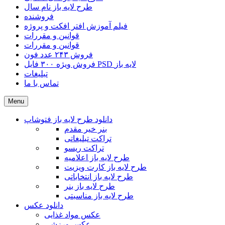
طرح لایه باز نام سال
فروشنده
فیلم آموزش افتر افکت و پروژه
قوانین و مقررات
قوانین و مقررات
فروش ۲۴۳ عدد فون
فروش ویژه ۳۰۰ فایل PSD لایه باز
تبلیغات
تماس با ما
Menu
دانلود طرح لایه باز فتوشاپ
بنر خیر مقدم
تراکت تبلیغاتی
تراکت ریسو
طرح لایه باز اعلامیه
طرح لایه باز کارت ویزیت
طرح لایه باز انتخاباتی
طرح لایه باز بنر
طرح لایه باز مناسبتی
دانلود عکس
عکس مواد غذایی
عکس ورزشی