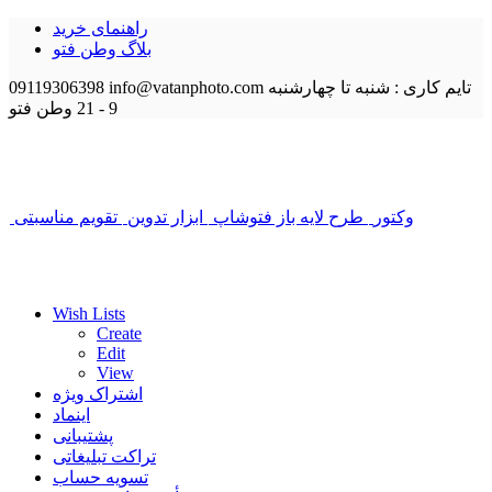
راهنمای خرید
بلاگ وطن فتو
تایم کاری : شنبه تا چهارشنبه
info@vatanphoto.com
09119306398
9 - 21
وطن فتو
وکتور
طرح لایه باز فتوشاپ
ابزار تدوین
تقویم مناسبتی
Wish Lists
Create
Edit
View
اشتراک ویژه
اینماد
پشتیبانی
تراکت تبلیغاتی
تسویه حساب