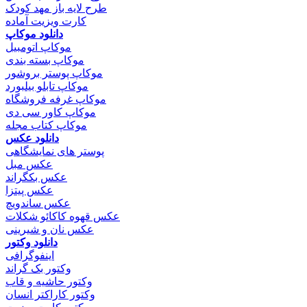
طرح لایه باز مهد کودک
کارت ویزیت آماده
دانلود موکاپ
موکاپ اتومبیل
موکاپ بسته بندی
موکاپ پوستر بروشور
موکاپ تابلو بیلبورد
موکاپ غرفه فروشگاه
موکاپ کاور سی دی
موکاپ کتاب مجله
دانلود عکس
پوستر های نمایشگاهی
عکس مبل
عکس بکگراند
عکس پیتزا
عکس ساندویچ
عکس قهوه کاکائو شکلات
عکس نان و شیرینی
دانلود وکتور
اینفوگرافی
وکتور بک گراند
وکتور حاشیه و قاب
وکتور کاراکتر انسان