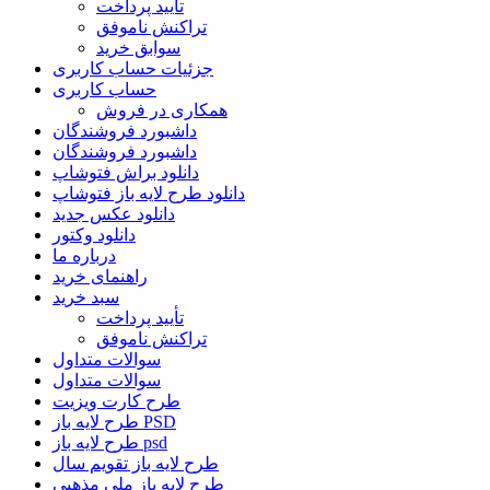
تأیید پرداخت
تراکنش ناموفق
سوابق خرید
جزئیات حساب کاربری
حساب کاربری
همکاری در فروش
داشبورد فروشندگان
داشبورد فروشندگان
دانلود براش فتوشاپ
دانلود طرح لایه باز فتوشاپ
دانلود عکس جدید
دانلود وکتور
درباره ما
راهنمای خرید
سبد خرید
تأیید پرداخت
تراکنش ناموفق
سوالات متداول
سوالات متداول
طرح کارت ویزیت
طرح لایه باز PSD
طرح لایه باز psd
طرح لایه باز تقویم سال
طرح لایه باز ملی مذهبی