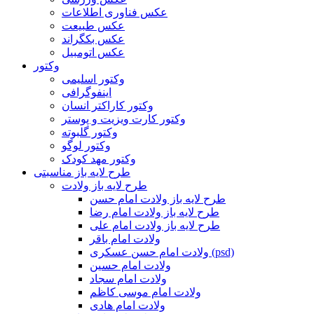
عکس فناوری اطلاعات
عکس طبیعت
عکس بکگراند
عکس اتومبیل
وکتور
وکتور اسلیمی
اینفوگرافی
وکتور کاراکتر انسان
وکتور کارت ویزیت و پوستر
وکتور گلبوته
وکتور لوگو
وکتور مهد کودک
طرح لایه باز مناسبتی
طرح لایه باز ولادت
طرح لایه باز ولادت امام حسن
طرح لایه باز ولادت امام رضا
طرح لایه باز ولادت امام علی
ولادت امام باقر
ولادت امام حسن عسکری (psd)
ولادت امام حسین
ولادت امام سجاد
ولادت امام موسی کاظم
ولادت امام هادی