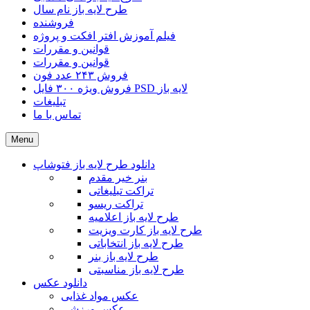
طرح لایه باز نام سال
فروشنده
فیلم آموزش افتر افکت و پروژه
قوانین و مقررات
قوانین و مقررات
فروش ۲۴۳ عدد فون
فروش ویژه ۳۰۰ فایل PSD لایه باز
تبلیغات
تماس با ما
Menu
دانلود طرح لایه باز فتوشاپ
بنر خیر مقدم
تراکت تبلیغاتی
تراکت ریسو
طرح لایه باز اعلامیه
طرح لایه باز کارت ویزیت
طرح لایه باز انتخاباتی
طرح لایه باز بنر
طرح لایه باز مناسبتی
دانلود عکس
عکس مواد غذایی
عکس ورزشی