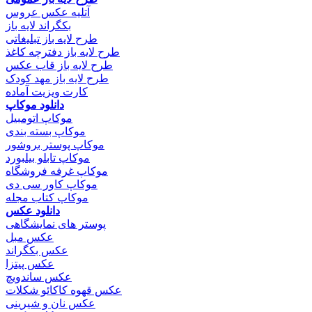
آتلیه عکس عروس
بکگراند لایه باز
طرح لایه باز تبلیغاتی
طرح لایه باز دفترچه کاغذ
طرح لایه باز قاب عکس
طرح لایه باز مهد کودک
کارت ویزیت آماده
دانلود موکاپ
موکاپ اتومبیل
موکاپ بسته بندی
موکاپ پوستر بروشور
موکاپ تابلو بیلبورد
موکاپ غرفه فروشگاه
موکاپ کاور سی دی
موکاپ کتاب مجله
دانلود عکس
پوستر های نمایشگاهی
عکس مبل
عکس بکگراند
عکس پیتزا
عکس ساندویچ
عکس قهوه کاکائو شکلات
عکس نان و شیرینی