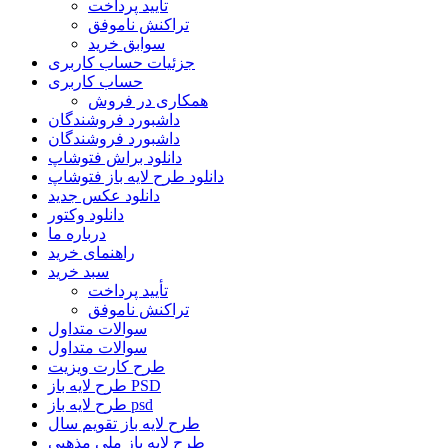
تأیید پرداخت
تراکنش ناموفق
سوابق خرید
جزئیات حساب کاربری
حساب کاربری
همکاری در فروش
داشبورد فروشندگان
داشبورد فروشندگان
دانلود براش فتوشاپ
دانلود طرح لایه باز فتوشاپ
دانلود عکس جدید
دانلود وکتور
درباره ما
راهنمای خرید
سبد خرید
تأیید پرداخت
تراکنش ناموفق
سوالات متداول
سوالات متداول
طرح کارت ویزیت
طرح لایه باز PSD
طرح لایه باز psd
طرح لایه باز تقویم سال
طرح لایه باز ملی مذهبی