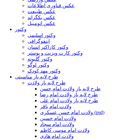
عکس فناوری اطلاعات
عکس طبیعت
عکس بکگراند
عکس اتومبیل
وکتور
وکتور اسلیمی
اینفوگرافی
وکتور کاراکتر انسان
وکتور کارت ویزیت و پوستر
وکتور گلبوته
وکتور لوگو
وکتور مهد کودک
طرح لایه باز مناسبتی
طرح لایه باز ولادت
طرح لایه باز ولادت امام حسن
طرح لایه باز ولادت امام رضا
طرح لایه باز ولادت امام علی
ولادت امام باقر
ولادت امام حسن عسکری (psd)
ولادت امام حسین
ولادت امام سجاد
ولادت امام موسی کاظم
ولادت امام هادی