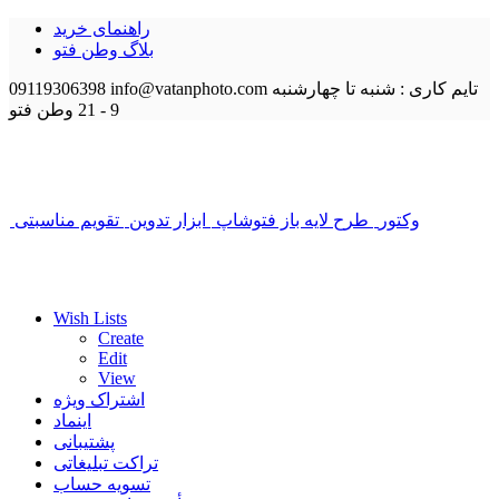
راهنمای خرید
بلاگ وطن فتو
تایم کاری : شنبه تا چهارشنبه
info@vatanphoto.com
09119306398
9 - 21
وطن فتو
وکتور
طرح لایه باز فتوشاپ
ابزار تدوین
تقویم مناسبتی
Wish Lists
Create
Edit
View
اشتراک ویژه
اینماد
پشتیبانی
تراکت تبلیغاتی
تسویه حساب