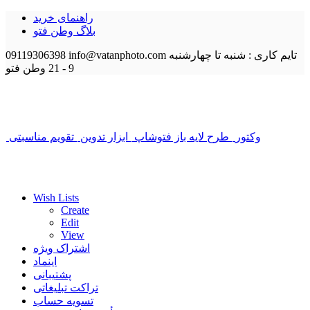
راهنمای خرید
بلاگ وطن فتو
تایم کاری : شنبه تا چهارشنبه
info@vatanphoto.com
09119306398
9 - 21
وطن فتو
وکتور
طرح لایه باز فتوشاپ
ابزار تدوین
تقویم مناسبتی
Wish Lists
Create
Edit
View
اشتراک ویژه
اینماد
پشتیبانی
تراکت تبلیغاتی
تسویه حساب