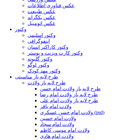
عکس فناوری اطلاعات
عکس طبیعت
عکس بکگراند
عکس اتومبیل
وکتور
وکتور اسلیمی
اینفوگرافی
وکتور کاراکتر انسان
وکتور کارت ویزیت و پوستر
وکتور گلبوته
وکتور لوگو
وکتور مهد کودک
طرح لایه باز مناسبتی
طرح لایه باز ولادت
طرح لایه باز ولادت امام حسن
طرح لایه باز ولادت امام رضا
طرح لایه باز ولادت امام علی
ولادت امام باقر
ولادت امام حسن عسکری (psd)
ولادت امام حسین
ولادت امام سجاد
ولادت امام موسی کاظم
ولادت امام هادی