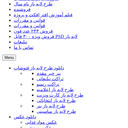
طرح لایه باز نام سال
فروشنده
فیلم آموزش افتر افکت و پروژه
قوانین و مقررات
قوانین و مقررات
فروش ۲۴۳ عدد فون
فروش ویژه ۳۰۰ فایل PSD لایه باز
تبلیغات
تماس با ما
Menu
دانلود طرح لایه باز فتوشاپ
بنر خیر مقدم
تراکت تبلیغاتی
تراکت ریسو
طرح لایه باز اعلامیه
طرح لایه باز کارت ویزیت
طرح لایه باز انتخاباتی
طرح لایه باز بنر
طرح لایه باز مناسبتی
دانلود عکس
عکس مواد غذایی
عکس ورزشی