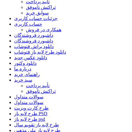
تأیید پرداخت
تراکنش ناموفق
سوابق خرید
جزئیات حساب کاربری
حساب کاربری
همکاری در فروش
داشبورد فروشندگان
داشبورد فروشندگان
دانلود براش فتوشاپ
دانلود طرح لایه باز فتوشاپ
دانلود عکس جدید
دانلود وکتور
درباره ما
راهنمای خرید
سبد خرید
تأیید پرداخت
تراکنش ناموفق
سوالات متداول
سوالات متداول
طرح کارت ویزیت
طرح لایه باز PSD
طرح لایه باز psd
طرح لایه باز تقویم سال
طرح لایه باز ملی مذهبی