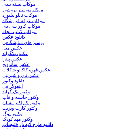
موکاپ بسته بندی
موکاپ پوستر بروشور
موکاپ تابلو بیلبورد
موکاپ غرفه فروشگاه
موکاپ کاور سی دی
موکاپ کتاب مجله
دانلود عکس
پوستر های نمایشگاهی
عکس مبل
عکس بکگراند
عکس پیتزا
عکس ساندویچ
عکس قهوه کاکائو شکلات
عکس نان و شیرینی
دانلود وکتور
اینفوگرافی
وکتور بک گراند
وکتور حاشیه و قاب
وکتور کاراکتر انسان
وکتور کارت ویزیت
وکتور لوگو
وکتور مهد کودک
دانلود طرح لایه باز فتوشاپ