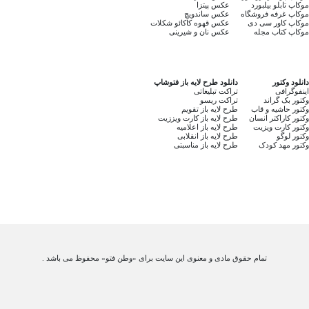
موکاپ تابلو بیلبورد
عکس پیتزا
موکاپ غرفه فروشگاه
عکس ساندویچ
موکاپ کاور سی دی
عکس قهوه کاکائو شکلات
موکاپ کتاب مجله
عکس نان و شیرینی
دانلود وکتور
دانلود طرح لایه باز فتوشاپ
اینفوگرافی
تراکت تبلیغاتی
وکتور بک گراند
تراکت ریسو
وکتور حاشیه و قاب
طرح لایه باز تقویم
وکتور کاراکتر انسان
طرح لایه باز کارت ویززیت
وکتور کارت ویزیت
طرح لایه باز اعلامیه
وکتور لوگو
طرح لایه باز انقلابی
وکتور مهد کودک
طرح لایه باز مناسبتی
تمام حقوق مادی و معنوی این سایت برای «وطن فتو» محفوظ می باشد .