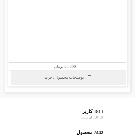
25,000 تومان
توضیحات محصول / خرید
1811 کاربر
کل کاربران سایت
7442 محصول