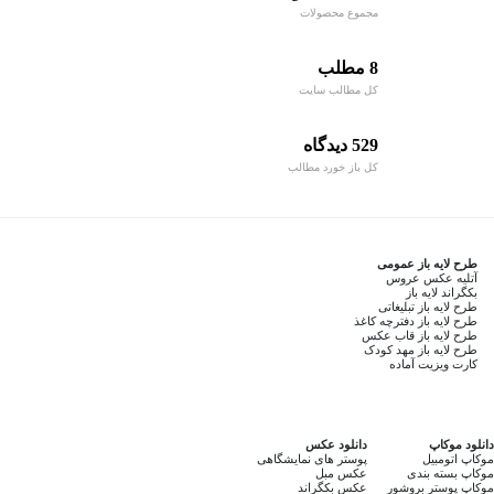
مجموع محصولات
8 مطلب
کل مطالب سایت
529 دیدگاه
کل باز خورد مطالب
طرح لایه باز عمومی
آتلیه عکس عروس
بکگراند لایه باز
طرح لایه باز تبلیغاتی
طرح لایه باز دفترچه کاغذ
طرح لایه باز قاب عکس
طرح لایه باز مهد کودک
کارت ویزیت آماده
دانلود موکاپ
دانلود عکس
موکاپ اتومبیل
پوستر های نمایشگاهی
موکاپ بسته بندی
عکس مبل
موکاپ پوستر بروشور
عکس بکگراند