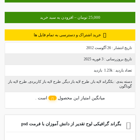
خرید اشتراک و دسترسی به تمام فایل ها
تاریخ انتشار :
26 آگوست 2012
تاریخ بروزرسانی :
3 فوریه 2025
تعداد بازدید :
1.23k بازدید
دسته بندی :
بکگراند لایه باز
,
طرح لایه باز دیگر
,
طرح لایه باز کاربردی
,
طرح لایه باز
گوناگون
میانگین امتیاز این محصول
است .
بگراند گرافیکی لوح تقدیر از دانش آموزان با فرمت psd