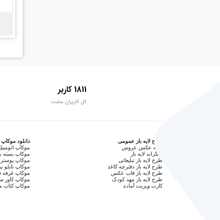
1811 کاربر
کل کاربران سایت
طرح لایه باز عمومی
دانلود موکاپ
آتلیه عکس عروس
موکاپ اتومبیل
بکگراند لایه باز
موکاپ بسته ب
طرح لایه باز تبلیغاتی
موکاپ پوستر 
طرح لایه باز دفترچه کاغذ
موکاپ تابلو بی
طرح لایه باز قاب عکس
موکاپ غرفه ف
طرح لایه باز مهد کودک
موکاپ کاور 
کارت ویزیت آماده
موکاپ کتاب م