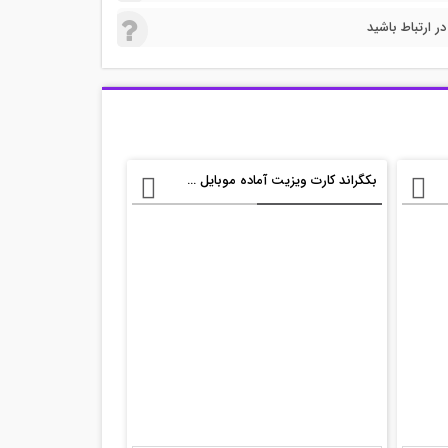
 ارتباط باشید
بکگراند کارت ویزیت آماده موبایل فروشی psd