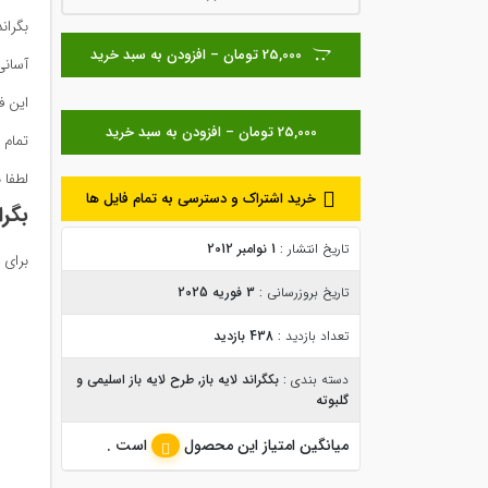
بگران
25,000 تومان – افزودن به سبد خرید
آسانی
این فایل با فرمت PSD بود
تمام 
لطفا 
خرید اشتراک و دسترسی به تمام فایل ها
بگرا
تاریخ انتشار :
1 نوامبر 2012
برای 
تاریخ بروزرسانی :
3 فوریه 2025
تعداد بازدید :
438 بازدید
دسته بندی :
بکگراند لایه باز
,
طرح لایه باز اسلیمی و
گلبوته
میانگین امتیاز این محصول
است .