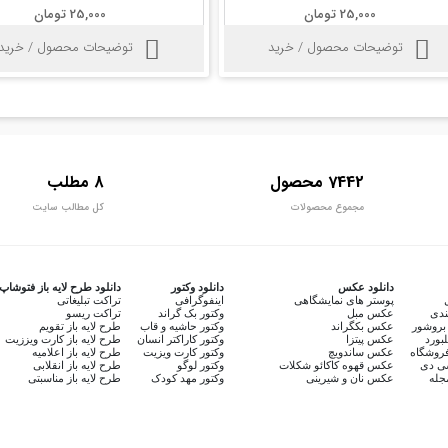
25,000 تومان
25,000 تومان
توضیحات محصول / خرید
توضیحات محصول / خرید
7442 محصول
8 مطلب
مجموع محصولات
کل مطالب سایت
دانلود عکس
دانلود وکتور
دانلود طرح لایه باز فتوشاپ
پوستر های نمایشگاهی
اینفوگرافی
تراکت تبلیغاتی
ندی
عکس مبل
وکتور بک گراند
تراکت ریسو
بروشور
عکس بکگراند
وکتور حاشیه و قاب
طرح لایه باز تقویم
لبورد
عکس پیتزا
وکتور کاراکتر انسان
طرح لایه باز کارت ویززیت
روشگاه
عکس ساندویچ
وکتور کارت ویزیت
طرح لایه باز اعلامیه
سی دی
عکس قهوه کاکائو شکلات
وکتور لوگو
طرح لایه باز انقلابی
جله
عکس نان و شیرینی
وکتور مهد کودک
طرح لایه باز مناسبتی