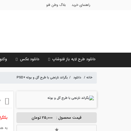
راهنمای خرید
بلاگ وطن فتو
دانلود طرح لایه باز فتوشاپ
دانلود عکس
وکتور
خانه
/
دانلود
/
بگراند نارنجی با طرح گل و بوته +PSD
ب
قیمت محصول :
25,000 تومان
بکگران
به هم