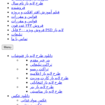
طرح لایه باز نام سال
فروشنده
فیلم آموزش افتر افکت و پروژه
قوانین و مقررات
قوانین و مقررات
فروش ۲۴۳ عدد فون
فروش ویژه ۳۰۰ فایل PSD لایه باز
تبلیغات
تماس با ما
Menu
دانلود طرح لایه باز فتوشاپ
بنر خیر مقدم
تراکت تبلیغاتی
تراکت ریسو
طرح لایه باز اعلامیه
طرح لایه باز کارت ویزیت
طرح لایه باز انتخاباتی
طرح لایه باز بنر
طرح لایه باز مناسبتی
دانلود عکس
عکس مواد غذایی
عکس ورزشی