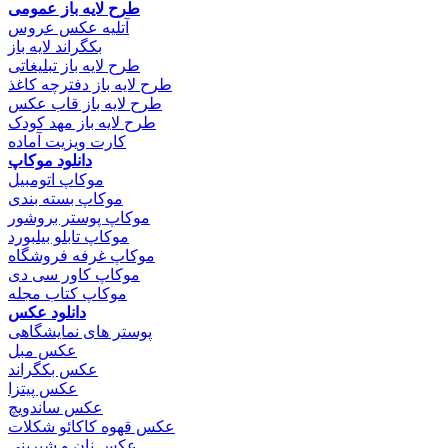
طرح لایه باز عمومی
آتلیه عکس عروس
بکگراند لایه باز
طرح لایه باز تبلیغاتی
طرح لایه باز دفترچه کاغذ
طرح لایه باز قاب عکس
طرح لایه باز مهد کودک
کارت ویزیت آماده
دانلود موکاپ
موکاپ اتومبیل
موکاپ بسته بندی
موکاپ پوستر بروشور
موکاپ تابلو بیلبورد
موکاپ غرفه فروشگاه
موکاپ کاور سی دی
موکاپ کتاب مجله
دانلود عکس
پوستر های نمایشگاهی
عکس مبل
عکس بکگراند
عکس پیتزا
عکس ساندویچ
عکس قهوه کاکائو شکلات
عکس نان و شیرینی