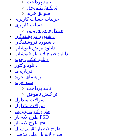
تأیید پرداخت
تراکنش ناموفق
سوابق خرید
جزئیات حساب کاربری
حساب کاربری
همکاری در فروش
داشبورد فروشندگان
داشبورد فروشندگان
دانلود براش فتوشاپ
دانلود طرح لایه باز فتوشاپ
دانلود عکس جدید
دانلود وکتور
درباره ما
راهنمای خرید
سبد خرید
تأیید پرداخت
تراکنش ناموفق
سوالات متداول
سوالات متداول
طرح کارت ویزیت
طرح لایه باز PSD
طرح لایه باز psd
طرح لایه باز تقویم سال
طرح لایه باز ملی مذهبی