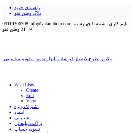
راهنمای خرید
بلاگ وطن فتو
تایم کاری : شنبه تا چهارشنبه
info@vatanphoto.com
09119306398
9 - 21
وطن فتو
وکتور
طرح لایه باز فتوشاپ
ابزار تدوین
تقویم مناسبتی
Wish Lists
Create
Edit
View
اشتراک ویژه
اینماد
پشتیبانی
تراکت تبلیغاتی
تسویه حساب