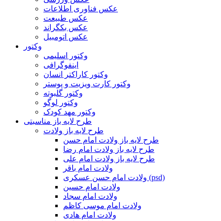
عکس فناوری اطلاعات
عکس طبیعت
عکس بکگراند
عکس اتومبیل
وکتور
وکتور اسلیمی
اینفوگرافی
وکتور کاراکتر انسان
وکتور کارت ویزیت و پوستر
وکتور گلبوته
وکتور لوگو
وکتور مهد کودک
طرح لایه باز مناسبتی
طرح لایه باز ولادت
طرح لایه باز ولادت امام حسن
طرح لایه باز ولادت امام رضا
طرح لایه باز ولادت امام علی
ولادت امام باقر
ولادت امام حسن عسکری (psd)
ولادت امام حسین
ولادت امام سجاد
ولادت امام موسی کاظم
ولادت امام هادی