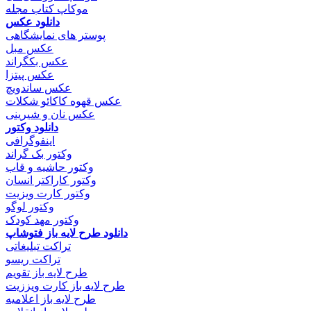
موکاپ کتاب مجله
دانلود عکس
پوستر های نمایشگاهی
عکس مبل
عکس بکگراند
عکس پیتزا
عکس ساندویچ
عکس قهوه کاکائو شکلات
عکس نان و شیرینی
دانلود وکتور
اینفوگرافی
وکتور بک گراند
وکتور حاشیه و قاب
وکتور کاراکتر انسان
وکتور کارت ویزیت
وکتور لوگو
وکتور مهد کودک
دانلود طرح لایه باز فتوشاپ
تراکت تبلیغاتی
تراکت ریسو
طرح لایه باز تقویم
طرح لایه باز کارت ویززیت
طرح لایه باز اعلامیه