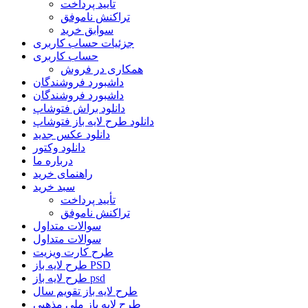
تأیید پرداخت
تراکنش ناموفق
سوابق خرید
جزئیات حساب کاربری
حساب کاربری
همکاری در فروش
داشبورد فروشندگان
داشبورد فروشندگان
دانلود براش فتوشاپ
دانلود طرح لایه باز فتوشاپ
دانلود عکس جدید
دانلود وکتور
درباره ما
راهنمای خرید
سبد خرید
تأیید پرداخت
تراکنش ناموفق
سوالات متداول
سوالات متداول
طرح کارت ویزیت
طرح لایه باز PSD
طرح لایه باز psd
طرح لایه باز تقویم سال
طرح لایه باز ملی مذهبی