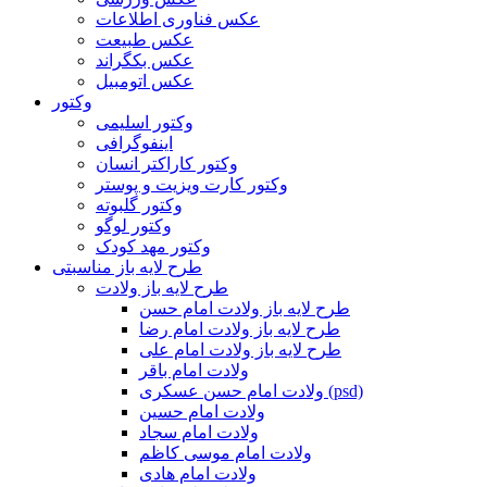
عکس فناوری اطلاعات
عکس طبیعت
عکس بکگراند
عکس اتومبیل
وکتور
وکتور اسلیمی
اینفوگرافی
وکتور کاراکتر انسان
وکتور کارت ویزیت و پوستر
وکتور گلبوته
وکتور لوگو
وکتور مهد کودک
طرح لایه باز مناسبتی
طرح لایه باز ولادت
طرح لایه باز ولادت امام حسن
طرح لایه باز ولادت امام رضا
طرح لایه باز ولادت امام علی
ولادت امام باقر
ولادت امام حسن عسکری (psd)
ولادت امام حسین
ولادت امام سجاد
ولادت امام موسی کاظم
ولادت امام هادی