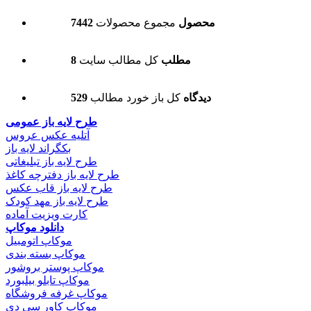
7442 محصول
مجموع محصولات
8 مطلب
کل مطالب سایت
529 دیدگاه
کل باز خورد مطالب
طرح لایه باز عمومی
آتلیه عکس عروس
بکگراند لایه باز
طرح لایه باز تبلیغاتی
طرح لایه باز دفترچه کاغذ
طرح لایه باز قاب عکس
طرح لایه باز مهد کودک
کارت ویزیت آماده
دانلود موکاپ
موکاپ اتومبیل
موکاپ بسته بندی
موکاپ پوستر بروشور
موکاپ تابلو بیلبورد
موکاپ غرفه فروشگاه
موکاپ کاور سی دی