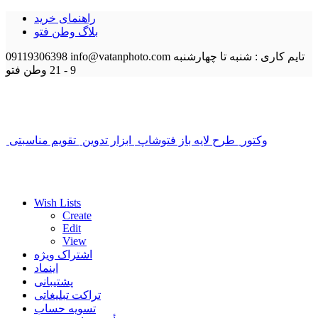
راهنمای خرید
بلاگ وطن فتو
تایم کاری : شنبه تا چهارشنبه
info@vatanphoto.com
09119306398
9 - 21
وطن فتو
وکتور
طرح لایه باز فتوشاپ
ابزار تدوین
تقویم مناسبتی
Wish Lists
Create
Edit
View
اشتراک ویژه
اینماد
پشتیبانی
تراکت تبلیغاتی
تسویه حساب