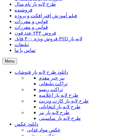
طرح لایه باز نام سال
فروشنده
فیلم آموزش افتر افکت و پروژه
قوانین و مقررات
قوانین و مقررات
فروش ۲۴۳ عدد فون
فروش ویژه ۳۰۰ فایل PSD لایه باز
تبلیغات
تماس با ما
Menu
دانلود طرح لایه باز فتوشاپ
بنر خیر مقدم
تراکت تبلیغاتی
تراکت ریسو
طرح لایه باز اعلامیه
طرح لایه باز کارت ویزیت
طرح لایه باز انتخاباتی
طرح لایه باز بنر
طرح لایه باز مناسبتی
دانلود عکس
عکس مواد غذایی
عکس ورزشی