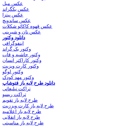
عکس مبل
عکس بکگراند
عکس پیتزا
عکس ساندویچ
عکس قهوه کاکائو شکلات
عکس نان و شیرینی
دانلود وکتور
اینفوگرافی
وکتور بک گراند
وکتور حاشیه و قاب
وکتور کاراکتر انسان
وکتور کارت ویزیت
وکتور لوگو
وکتور مهد کودک
دانلود طرح لایه باز فتوشاپ
تراکت تبلیغاتی
تراکت ریسو
طرح لایه باز تقویم
طرح لایه باز کارت ویززیت
طرح لایه باز اعلامیه
طرح لایه باز انقلابی
طرح لایه باز مناسبتی