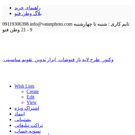
راهنمای خرید
بلاگ وطن فتو
تایم کاری : شنبه تا چهارشنبه
info@vatanphoto.com
09119306398
9 - 21
وطن فتو
وکتور
طرح لایه باز فتوشاپ
ابزار تدوین
تقویم مناسبتی
Wish Lists
Create
Edit
View
اشتراک ویژه
اینماد
پشتیبانی
تراکت تبلیغاتی
تسویه حساب