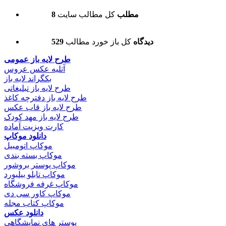
8 مطلب
کل مطالب سایت
529 دیدگاه
کل باز خورد مطالب
طرح لایه باز عمومی
آتلیه عکس عروس
بکگراند لایه باز
طرح لایه باز تبلیغاتی
طرح لایه باز دفترچه کاغذ
طرح لایه باز قاب عکس
طرح لایه باز مهد کودک
کارت ویزیت آماده
دانلود موکاپ
موکاپ اتومبیل
موکاپ بسته بندی
موکاپ پوستر بروشور
موکاپ تابلو بیلبورد
موکاپ غرفه فروشگاه
موکاپ کاور سی دی
موکاپ کتاب مجله
دانلود عکس
پوستر های نمایشگاهی