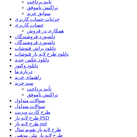
تأیید پرداخت
تراکنش ناموفق
سوابق خرید
جزئیات حساب کاربری
حساب کاربری
همکاری در فروش
داشبورد فروشندگان
داشبورد فروشندگان
دانلود براش فتوشاپ
دانلود طرح لایه باز فتوشاپ
دانلود عکس جدید
دانلود وکتور
درباره ما
راهنمای خرید
سبد خرید
تأیید پرداخت
تراکنش ناموفق
سوالات متداول
سوالات متداول
طرح کارت ویزیت
طرح لایه باز PSD
طرح لایه باز psd
طرح لایه باز تقویم سال
طرح لایه باز ملی مذهبی