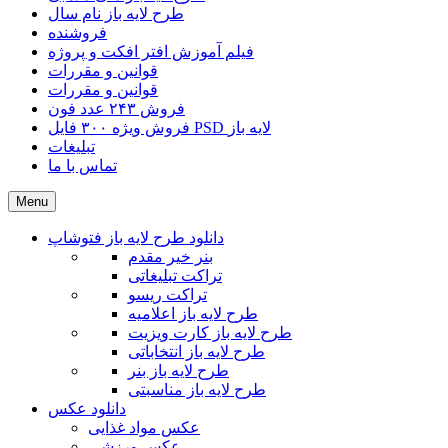
طرح لایه باز نام سال
فروشنده
فیلم آموزش افتر افکت و پروژه
قوانین و مقررات
قوانین و مقررات
فروش ۲۴۳ عدد فون
فروش ویژه ۳۰۰ فایل PSD لایه باز
تبلیغات
تماس با ما
Menu
دانلود طرح لایه باز فتوشاپ
بنر خیر مقدم
تراکت تبلیغاتی
تراکت ریسو
طرح لایه باز اعلامیه
طرح لایه باز کارت ویزیت
طرح لایه باز انتخاباتی
طرح لایه باز بنر
طرح لایه باز مناسبتی
دانلود عکس
عکس مواد غذایی
عکس ورزشی