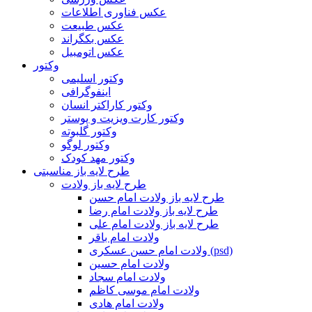
عکس فناوری اطلاعات
عکس طبیعت
عکس بکگراند
عکس اتومبیل
وکتور
وکتور اسلیمی
اینفوگرافی
وکتور کاراکتر انسان
وکتور کارت ویزیت و پوستر
وکتور گلبوته
وکتور لوگو
وکتور مهد کودک
طرح لایه باز مناسبتی
طرح لایه باز ولادت
طرح لایه باز ولادت امام حسن
طرح لایه باز ولادت امام رضا
طرح لایه باز ولادت امام علی
ولادت امام باقر
ولادت امام حسن عسکری (psd)
ولادت امام حسین
ولادت امام سجاد
ولادت امام موسی کاظم
ولادت امام هادی