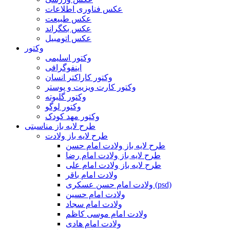
عکس فناوری اطلاعات
عکس طبیعت
عکس بکگراند
عکس اتومبیل
وکتور
وکتور اسلیمی
اینفوگرافی
وکتور کاراکتر انسان
وکتور کارت ویزیت و پوستر
وکتور گلبوته
وکتور لوگو
وکتور مهد کودک
طرح لایه باز مناسبتی
طرح لایه باز ولادت
طرح لایه باز ولادت امام حسن
طرح لایه باز ولادت امام رضا
طرح لایه باز ولادت امام علی
ولادت امام باقر
ولادت امام حسن عسکری (psd)
ولادت امام حسین
ولادت امام سجاد
ولادت امام موسی کاظم
ولادت امام هادی