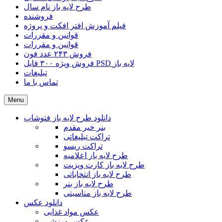
طرح لایه باز نام سال
فروشنده
فیلم آموزش افتر افکت و پروژه
قوانین و مقررات
قوانین و مقررات
فروش ۲۴۳ عدد فون
فروش ویژه ۳۰۰ فایل PSD لایه باز
تبلیغات
تماس با ما
Menu
دانلود طرح لایه باز فتوشاپ
بنر خیر مقدم
تراکت تبلیغاتی
تراکت ریسو
طرح لایه باز اعلامیه
طرح لایه باز کارت ویزیت
طرح لایه باز انتخاباتی
طرح لایه باز بنر
طرح لایه باز مناسبتی
دانلود عکس
عکس مواد غذایی
عکس ورزشی