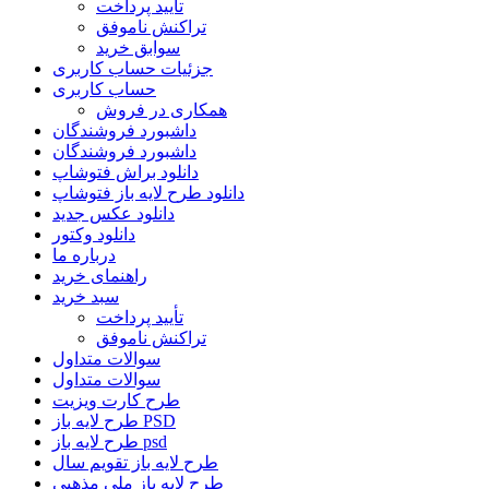
تأیید پرداخت
تراکنش ناموفق
سوابق خرید
جزئیات حساب کاربری
حساب کاربری
همکاری در فروش
داشبورد فروشندگان
داشبورد فروشندگان
دانلود براش فتوشاپ
دانلود طرح لایه باز فتوشاپ
دانلود عکس جدید
دانلود وکتور
درباره ما
راهنمای خرید
سبد خرید
تأیید پرداخت
تراکنش ناموفق
سوالات متداول
سوالات متداول
طرح کارت ویزیت
طرح لایه باز PSD
طرح لایه باز psd
طرح لایه باز تقویم سال
طرح لایه باز ملی مذهبی