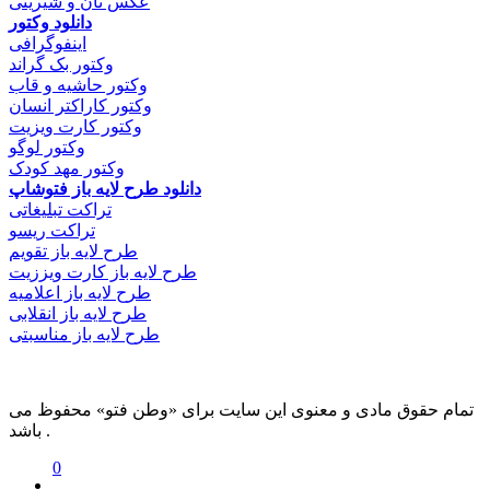
عکس نان و شیرینی
دانلود وکتور
اینفوگرافی
وکتور بک گراند
وکتور حاشیه و قاب
وکتور کاراکتر انسان
وکتور کارت ویزیت
وکتور لوگو
وکتور مهد کودک
دانلود طرح لایه باز فتوشاپ
تراکت تبلیغاتی
تراکت ریسو
طرح لایه باز تقویم
طرح لایه باز کارت ویززیت
طرح لایه باز اعلامیه
طرح لایه باز انقلابی
طرح لایه باز مناسبتی
تمام حقوق مادی و معنوی این سایت برای «وطن فتو» محفوظ می
باشد .
0