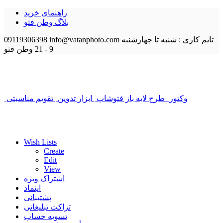
راهنمای خرید
بلاگ وطن فتو
تایم کاری : شنبه تا چهارشنبه
info@vatanphoto.com
09119306398
9 - 21
وطن فتو
وکتور
طرح لایه باز فتوشاپ
ابزار تدوین
تقویم مناسبتی
Wish Lists
Create
Edit
View
اشتراک ویژه
اینماد
پشتیبانی
تراکت تبلیغاتی
تسویه حساب