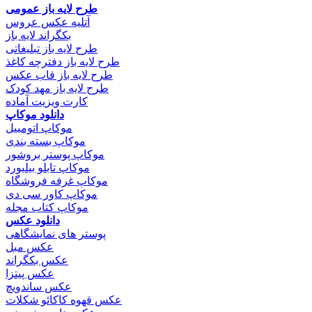
طرح لایه باز عمومی
آتلیه عکس عروس
بکگراند لایه باز
طرح لایه باز تبلیغاتی
طرح لایه باز دفترچه کاغذ
طرح لایه باز قاب عکس
طرح لایه باز مهد کودک
کارت ویزیت آماده
دانلود موکاپ
موکاپ اتومبیل
موکاپ بسته بندی
موکاپ پوستر بروشور
موکاپ تابلو بیلبورد
موکاپ غرفه فروشگاه
موکاپ کاور سی دی
موکاپ کتاب مجله
دانلود عکس
پوستر های نمایشگاهی
عکس مبل
عکس بکگراند
عکس پیتزا
عکس ساندویچ
عکس قهوه کاکائو شکلات