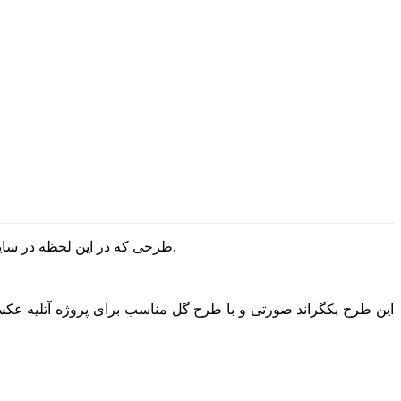
وطن فتو آماده دانلود کرده ایم یک بکگراند کاملا لایه باز مناسب برای پروژه آتلیه عکس و کارت پستال عاشقانه می باشد.
طرحی که در این لحظه در سا
این طرح بکگراند صورتی و با طرح گل مناسب برای پروژه آتلیه عکس جو