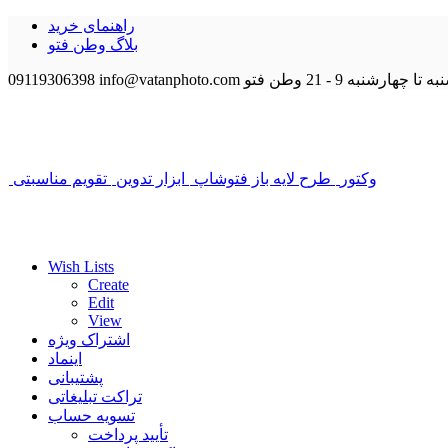
راهنمای خرید
بلاگ وطن فتو
 تا چهارشنبه 9 - 21
وطن فتو
info@vatanphoto.com
09119306398
وکتور
طرح لایه باز فتوشاپ
ابزار تدوین
تقویم مناسبتی
Wish Lists
Create
Edit
View
اشتراک ویژه
اینماد
پشتیبانی
تراکت تبلیغاتی
تسویه حساب
تأیید پرداخت