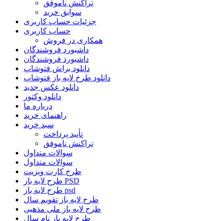
تراکنش ناموفق
سوابق خرید
جزئیات حساب کاربری
حساب کاربری
همکاری در فروش
داشبورد فروشندگان
داشبورد فروشندگان
دانلود براش فتوشاپ
دانلود طرح لایه باز فتوشاپ
دانلود عکس جدید
دانلود وکتور
درباره ما
راهنمای خرید
سبد خرید
تأیید پرداخت
تراکنش ناموفق
سوالات متداول
سوالات متداول
طرح کارت ویزیت
طرح لایه باز PSD
طرح لایه باز psd
طرح لایه باز تقویم سال
طرح لایه باز ملی مذهبی
طرح لایه باز نام سال