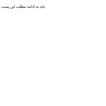
جهت دانلود این طرح کاملا لایه باز بکگراند مناسب برای طراحی کارت پستال عاشقانه و پروژه آتلیه عکس جوانان با فرمت psd باید به ادامه مطلب این پست مراجعه کنید.