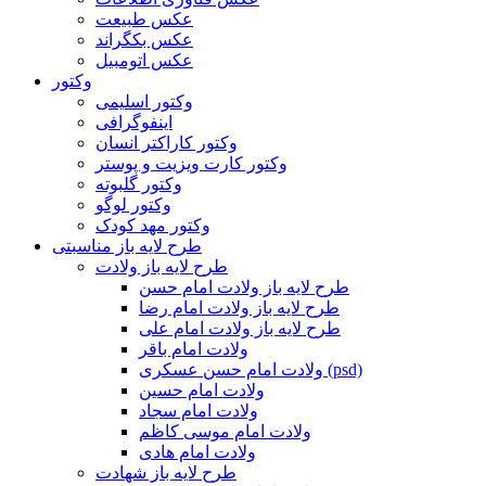
عکس طبیعت
عکس بکگراند
عکس اتومبیل
وکتور
وکتور اسلیمی
اینفوگرافی
وکتور کاراکتر انسان
وکتور کارت ویزیت و پوستر
وکتور گلبوته
وکتور لوگو
وکتور مهد کودک
طرح لایه باز مناسبتی
طرح لایه باز ولادت
طرح لایه باز ولادت امام حسن
طرح لایه باز ولادت امام رضا
طرح لایه باز ولادت امام علی
ولادت امام باقر
ولادت امام حسن عسکری (psd)
ولادت امام حسین
ولادت امام سجاد
ولادت امام موسی کاظم
ولادت امام هادی
طرح لایه باز شهادت