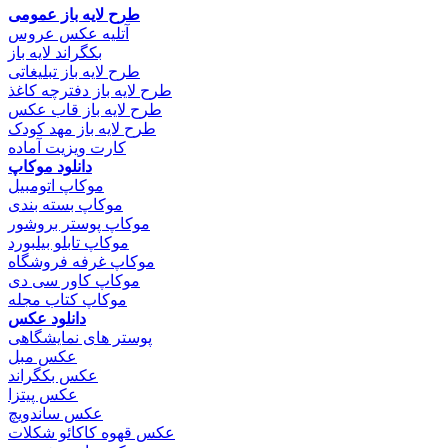
طرح لایه باز عمومی
آتلیه عکس عروس
بکگراند لایه باز
طرح لایه باز تبلیغاتی
طرح لایه باز دفترچه کاغذ
طرح لایه باز قاب عکس
طرح لایه باز مهد کودک
کارت ویزیت آماده
دانلود موکاپ
موکاپ اتومبیل
موکاپ بسته بندی
موکاپ پوستر بروشور
موکاپ تابلو بیلبورد
موکاپ غرفه فروشگاه
موکاپ کاور سی دی
موکاپ کتاب مجله
دانلود عکس
پوستر های نمایشگاهی
عکس مبل
عکس بکگراند
عکس پیتزا
عکس ساندویچ
عکس قهوه کاکائو شکلات