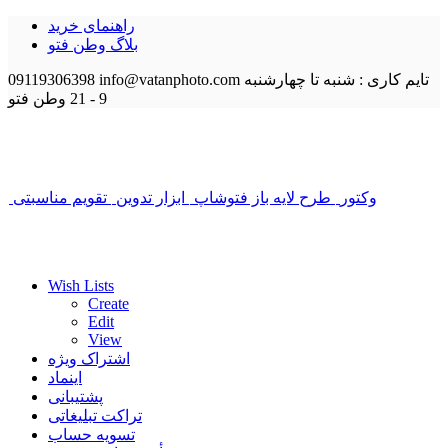
راهنمای خرید
بلاگ وطن فتو
تایم کاری : شنبه تا چهارشنبه
info@vatanphoto.com
09119306398
9 - 21
وطن فتو
وکتور
طرح لایه باز فتوشاپ
ابزار تدوین
تقویم مناسبتی
Wish Lists
Create
Edit
View
اشتراک ویژه
اینماد
پشتیبانی
تراکت تبلیغاتی
تسویه حساب