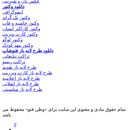
عکس نان و شیرینی
دانلود وکتور
اینفوگرافی
وکتور بک گراند
وکتور حاشیه و قاب
وکتور کاراکتر انسان
وکتور کارت ویزیت
وکتور لوگو
وکتور مهد کودک
دانلود طرح لایه باز فتوشاپ
تراکت تبلیغاتی
تراکت ریسو
طرح لایه باز تقویم
طرح لایه باز کارت ویززیت
طرح لایه باز اعلامیه
طرح لایه باز انقلابی
طرح لایه باز مناسبتی
تمام حقوق مادی و معنوی این سایت برای «وطن فتو» محفوظ می
باشد .
0