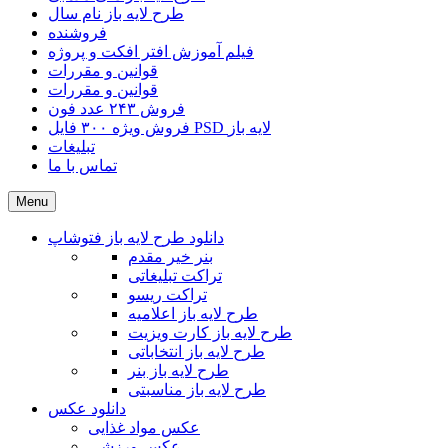
طرح لایه باز نام سال
فروشنده
فیلم آموزش افتر افکت و پروژه
قوانین و مقررات
قوانین و مقررات
فروش ۲۴۳ عدد فون
فروش ویژه ۳۰۰ فایل PSD لایه باز
تبلیغات
تماس با ما
Menu
دانلود طرح لایه باز فتوشاپ
بنر خیر مقدم
تراکت تبلیغاتی
تراکت ریسو
طرح لایه باز اعلامیه
طرح لایه باز کارت ویزیت
طرح لایه باز انتخاباتی
طرح لایه باز بنر
طرح لایه باز مناسبتی
دانلود عکس
عکس مواد غذایی
عکس ورزشی