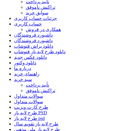
تأیید پرداخت
تراکنش ناموفق
سوابق خرید
جزئیات حساب کاربری
حساب کاربری
همکاری در فروش
داشبورد فروشندگان
داشبورد فروشندگان
دانلود براش فتوشاپ
دانلود طرح لایه باز فتوشاپ
دانلود عکس جدید
دانلود وکتور
درباره ما
راهنمای خرید
سبد خرید
تأیید پرداخت
تراکنش ناموفق
سوالات متداول
سوالات متداول
طرح کارت ویزیت
طرح لایه باز PSD
طرح لایه باز psd
طرح لایه باز تقویم سال
طرح لایه باز ملی مذهبی