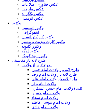
عکس فناوری اطلاعات
عکس طبیعت
عکس بکگراند
عکس اتومبیل
وکتور
وکتور اسلیمی
اینفوگرافی
وکتور کاراکتر انسان
وکتور کارت ویزیت و پوستر
وکتور گلبوته
وکتور لوگو
وکتور مهد کودک
طرح لایه باز مناسبتی
طرح لایه باز ولادت
طرح لایه باز ولادت امام حسن
طرح لایه باز ولادت امام رضا
طرح لایه باز ولادت امام علی
ولادت امام باقر
ولادت امام حسن عسکری (psd)
ولادت امام حسین
ولادت امام سجاد
ولادت امام موسی کاظم
ولادت امام هادی