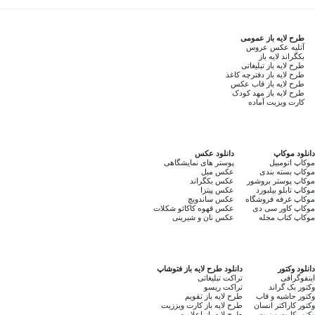
طرح لایه باز عمومی
آتلیه عکس عروس
بکگراند لایه باز
طرح لایه باز تبلیغاتی
طرح لایه باز دفترچه کاغذ
طرح لایه باز قاب عکس
طرح لایه باز مهد کودک
کارت ویزیت آماده
دانلود موکاپ
دانلود عکس
موکاپ اتومبیل
پوستر های نمایشگاهی
موکاپ بسته بندی
عکس مبل
موکاپ پوستر بروشور
عکس بکگراند
موکاپ تابلو بیلبورد
عکس پیتزا
موکاپ غرفه فروشگاه
عکس ساندویچ
موکاپ کاور سی دی
عکس قهوه کاکائو شکلات
موکاپ کتاب مجله
عکس نان و شیرینی
دانلود وکتور
دانلود طرح لایه باز فتوشاپ
اینفوگرافی
تراکت تبلیغاتی
وکتور بک گراند
تراکت ریسو
وکتور حاشیه و قاب
طرح لایه باز تقویم
وکتور کاراکتر انسان
طرح لایه باز کارت ویززیت
وکتور کارت ویزیت
طرح لایه باز اعلامیه