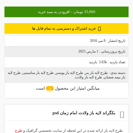
خرید اشتراک و دسترسی به تمام فایل ها
تاریخ انتشار :
8 می 2016
تاریخ بروزرسانی :
1 مارس 2025
تعداد بازدید :
3.83k بازدید
دسته بندی :
طرح لایه باز بنر
,
طرح لایه باز پوستر
,
طرح لایه باز مناسبتی
,
طرح لایه
باز نیمه شعبان
,
طرح لایه باز ولادت
میانگین امتیاز این محصول
است .
بکگراند لایه باز ولادت امام زمان psd
طرح لایه باز ارائه شده در این لحظه از سایت تخصصی گرافیک و
طرح