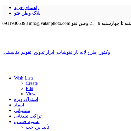
راهنمای خرید
بلاگ وطن فتو
 تا چهارشنبه 9 - 21
وطن فتو
info@vatanphoto.com
09119306398
وکتور
طرح لایه باز فتوشاپ
ابزار تدوین
تقویم مناسبتی
Wish Lists
Create
Edit
View
اشتراک ویژه
اینماد
پشتیبانی
تراکت تبلیغاتی
تسویه حساب
تأیید پرداخت