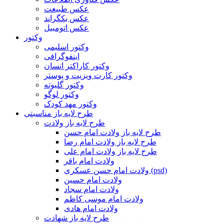
عکس طبیعت
عکس بکگراند
عکس اتومبیل
وکتور
وکتور اسلیمی
اینفوگرافی
وکتور کاراکتر انسان
وکتور کارت ویزیت و پوستر
وکتور گلبوته
وکتور لوگو
وکتور مهد کودک
طرح لایه باز مناسبتی
طرح لایه باز ولادت
طرح لایه باز ولادت امام حسن
طرح لایه باز ولادت امام رضا
طرح لایه باز ولادت امام علی
ولادت امام باقر
ولادت امام حسن عسکری (psd)
ولادت امام حسین
ولادت امام سجاد
ولادت امام موسی کاظم
ولادت امام هادی
طرح لایه باز شهادت