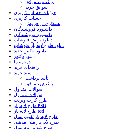
تراکنش ناموفق
سوابق خرید
جزئیات حساب کاربری
حساب کاربری
همکاری در فروش
داشبورد فروشندگان
داشبورد فروشندگان
دانلود براش فتوشاپ
دانلود طرح لایه باز فتوشاپ
دانلود عکس جدید
دانلود وکتور
درباره ما
راهنمای خرید
سبد خرید
تأیید پرداخت
تراکنش ناموفق
سوالات متداول
سوالات متداول
طرح کارت ویزیت
طرح لایه باز PSD
طرح لایه باز psd
طرح لایه باز تقویم سال
طرح لایه باز ملی مذهبی
طرح لایه باز نام سال