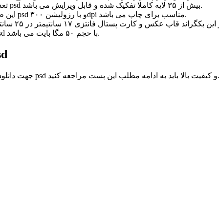
تعداد لایه های بکگراند قاب عکس و کارت پستال فانتزی با فرمت psd بیش از ۳۵ لایه کاملا تفکیک شده و قابل ویرایش می باشد.
این طرح لایه باز بکگراند قاب عکس و کارت پستال فانتزی با فرمت psd و با رزولیشن ۳۰۰dpi مناسب برای چاپ می باشد.
حجم این بکگراند قاب عکس و کارت پستال فانتزی با فرمت psd با حجم ۵۰ مگا بایت می باشد.
بکگراند و قاب ع
اند قاب عکس و کارت پستال فانتزی با فرمت psd و کیفیت بالا باید به ادامه مطلب این پست مراجعه کنید.