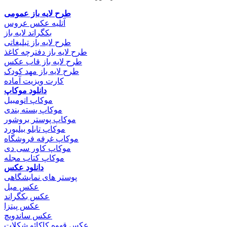
طرح لایه باز عمومی
آتلیه عکس عروس
بکگراند لایه باز
طرح لایه باز تبلیغاتی
طرح لایه باز دفترچه کاغذ
طرح لایه باز قاب عکس
طرح لایه باز مهد کودک
کارت ویزیت آماده
دانلود موکاپ
موکاپ اتومبیل
موکاپ بسته بندی
موکاپ پوستر بروشور
موکاپ تابلو بیلبورد
موکاپ غرفه فروشگاه
موکاپ کاور سی دی
موکاپ کتاب مجله
دانلود عکس
پوستر های نمایشگاهی
عکس مبل
عکس بکگراند
عکس پیتزا
عکس ساندویچ
عکس قهوه کاکائو شکلات