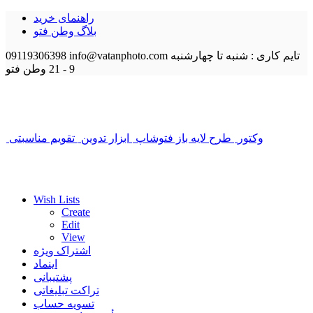
راهنمای خرید
بلاگ وطن فتو
تایم کاری : شنبه تا چهارشنبه
info@vatanphoto.com
09119306398
9 - 21
وطن فتو
وکتور
طرح لایه باز فتوشاپ
ابزار تدوین
تقویم مناسبتی
Wish Lists
Create
Edit
View
اشتراک ویژه
اینماد
پشتیبانی
تراکت تبلیغاتی
تسویه حساب