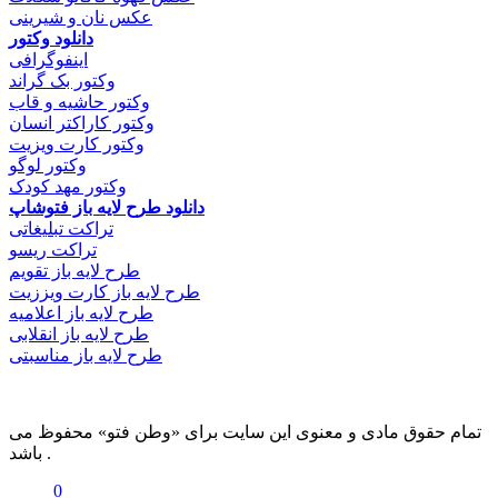
عکس نان و شیرینی
دانلود وکتور
اینفوگرافی
وکتور بک گراند
وکتور حاشیه و قاب
وکتور کاراکتر انسان
وکتور کارت ویزیت
وکتور لوگو
وکتور مهد کودک
دانلود طرح لایه باز فتوشاپ
تراکت تبلیغاتی
تراکت ریسو
طرح لایه باز تقویم
طرح لایه باز کارت ویززیت
طرح لایه باز اعلامیه
طرح لایه باز انقلابی
طرح لایه باز مناسبتی
تمام حقوق مادی و معنوی این سایت برای «وطن فتو» محفوظ می
باشد .
0