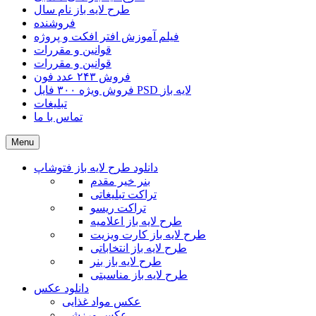
طرح لایه باز نام سال
فروشنده
فیلم آموزش افتر افکت و پروژه
قوانین و مقررات
قوانین و مقررات
فروش ۲۴۳ عدد فون
فروش ویژه ۳۰۰ فایل PSD لایه باز
تبلیغات
تماس با ما
Menu
دانلود طرح لایه باز فتوشاپ
بنر خیر مقدم
تراکت تبلیغاتی
تراکت ریسو
طرح لایه باز اعلامیه
طرح لایه باز کارت ویزیت
طرح لایه باز انتخاباتی
طرح لایه باز بنر
طرح لایه باز مناسبتی
دانلود عکس
عکس مواد غذایی
عکس ورزشی