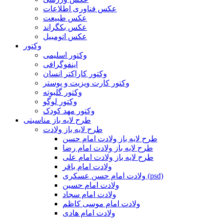
عکس فناوری اطلاعات
عکس طبیعت
عکس بکگراند
عکس اتومبیل
وکتور
وکتور اسلیمی
اینفوگرافی
وکتور کاراکتر انسان
وکتور کارت ویزیت و پوستر
وکتور گلبوته
وکتور لوگو
وکتور مهد کودک
طرح لایه باز مناسبتی
طرح لایه باز ولادت
طرح لایه باز ولادت امام حسن
طرح لایه باز ولادت امام رضا
طرح لایه باز ولادت امام علی
ولادت امام باقر
ولادت امام حسن عسکری (psd)
ولادت امام حسین
ولادت امام سجاد
ولادت امام موسی کاظم
ولادت امام هادی