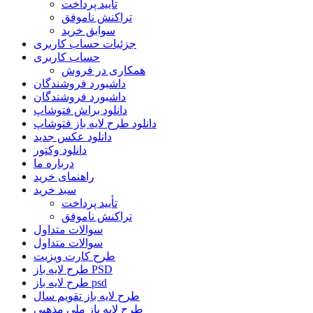
تأیید پرداخت
تراکنش ناموفق
سوابق خرید
جزئیات حساب کاربری
حساب کاربری
همکاری در فروش
داشبورد فروشندگان
داشبورد فروشندگان
دانلود براش فتوشاپ
دانلود طرح لایه باز فتوشاپ
دانلود عکس جدید
دانلود وکتور
درباره ما
راهنمای خرید
سبد خرید
تأیید پرداخت
تراکنش ناموفق
سوالات متداول
سوالات متداول
طرح کارت ویزیت
طرح لایه باز PSD
طرح لایه باز psd
طرح لایه باز تقویم سال
طرح لایه باز ملی مذهبی