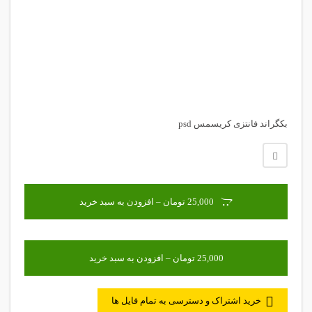
بکگراند فانتزی کریسمس psd
25,000 تومان – افزودن به سبد خرید
خرید اشتراک و دسترسی به تمام فایل ها