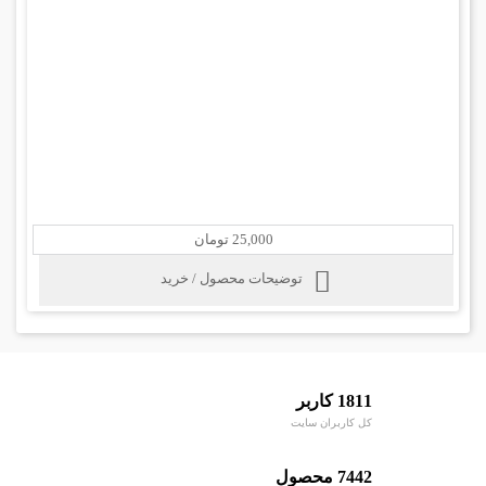
25,000 تومان
توضیحات محصول / خرید
1811 کاربر
کل کاربران سایت
7442 محصول