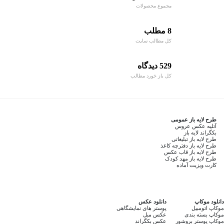
مجموع محصولات
8 مطلب
کل مطالب سایت
529 دیدگاه
کل باز خورد مطالب
طرح لایه باز عمومی
آتلیه عکس عروس
بکگراند لایه باز
طرح لایه باز تبلیغاتی
طرح لایه باز دفترچه کاغذ
طرح لایه باز قاب عکس
طرح لایه باز مهد کودک
کارت ویزیت آماده
دانلود موکاپ
دانلود عکس
موکاپ اتومبیل
پوستر های نمایشگاهی
موکاپ بسته بندی
عکس مبل
موکاپ پوستر بروشور
عکس بکگراند