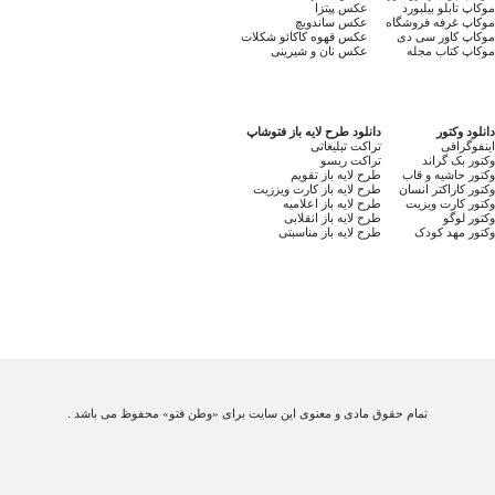
موکاپ تابلو بیلبورد
عکس پیتزا
موکاپ غرفه فروشگاه
عکس ساندویچ
موکاپ کاور سی دی
عکس قهوه کاکائو شکلات
موکاپ کتاب مجله
عکس نان و شیرینی
دانلود وکتور
دانلود طرح لایه باز فتوشاپ
اینفوگرافی
تراکت تبلیغاتی
وکتور بک گراند
تراکت ریسو
وکتور حاشیه و قاب
طرح لایه باز تقویم
وکتور کاراکتر انسان
طرح لایه باز کارت ویززیت
وکتور کارت ویزیت
طرح لایه باز اعلامیه
وکتور لوگو
طرح لایه باز انقلابی
وکتور مهد کودک
طرح لایه باز مناسبتی
تمام حقوق مادی و معنوی این سایت برای «وطن فتو» محفوظ می باشد .