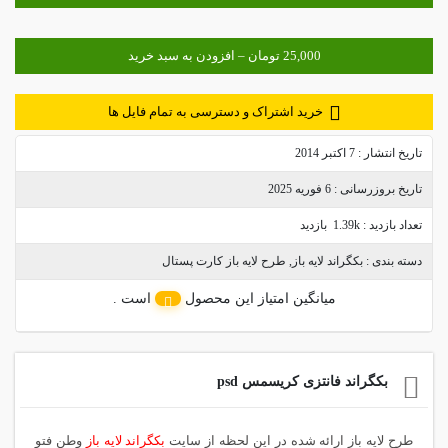
خرید اشتراک و دسترسی به تمام فایل ها
تاریخ انتشار :
7 اکتبر 2014
تاریخ بروزرسانی :
6 فوریه 2025
تعداد بازدید :
1.39k بازدید
دسته بندی :
بکگراند لایه باز
,
طرح لایه باز کارت پستال
میانگین امتیاز این محصول
است .
بکگراند فانتزی کریسمس psd
طرح لایه باز ارائه شده در این لحظه از سایت
بکگراند لایه باز
وطن فتو