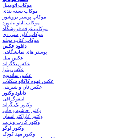
موکاپ اتومبیل
موکاپ بسته بندی
موکاپ پوستر بروشور
موکاپ تابلو بیلبورد
موکاپ غرفه فروشگاه
موکاپ کاور سی دی
موکاپ کتاب مجله
دانلود عکس
پوستر های نمایشگاهی
عکس مبل
عکس بکگراند
عکس پیتزا
عکس ساندویچ
عکس قهوه کاکائو شکلات
عکس نان و شیرینی
دانلود وکتور
اینفوگرافی
وکتور بک گراند
وکتور حاشیه و قاب
وکتور کاراکتر انسان
وکتور کارت ویزیت
وکتور لوگو
وکتور مهد کودک