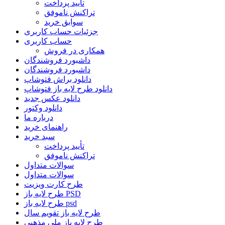
تأیید پرداخت
تراکنش ناموفق
سوابق خرید
جزئیات حساب کاربری
حساب کاربری
همکاری در فروش
داشبورد فروشندگان
داشبورد فروشندگان
دانلود براش فتوشاپ
دانلود طرح لایه باز فتوشاپ
دانلود عکس جدید
دانلود وکتور
درباره ما
راهنمای خرید
سبد خرید
تأیید پرداخت
تراکنش ناموفق
سوالات متداول
سوالات متداول
طرح کارت ویزیت
طرح لایه باز PSD
طرح لایه باز psd
طرح لایه باز تقویم سال
طرح لایه باز ملی مذهبی