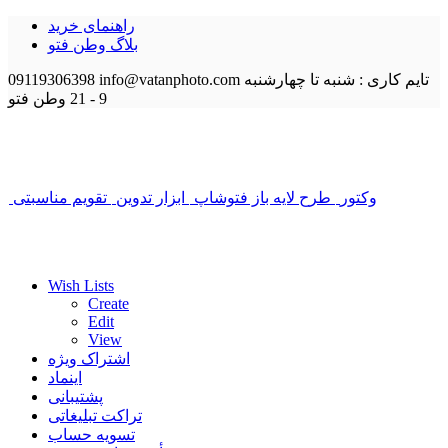
راهنمای خرید
بلاگ وطن فتو
تایم کاری : شنبه تا چهارشنبه
info@vatanphoto.com
09119306398
9 - 21
وطن فتو
وکتور
طرح لایه باز فتوشاپ
ابزار تدوین
تقویم مناسبتی
Wish Lists
Create
Edit
View
اشتراک ویژه
اینماد
پشتیبانی
تراکت تبلیغاتی
تسویه حساب