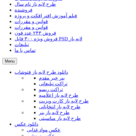
طرح لایه باز نام سال
فروشنده
فیلم آموزش افتر افکت و پروژه
قوانین و مقررات
قوانین و مقررات
فروش ۲۴۳ عدد فون
فروش ویژه ۳۰۰ فایل PSD لایه باز
تبلیغات
تماس با ما
Menu
دانلود طرح لایه باز فتوشاپ
بنر خیر مقدم
تراکت تبلیغاتی
تراکت ریسو
طرح لایه باز اعلامیه
طرح لایه باز کارت ویزیت
طرح لایه باز انتخاباتی
طرح لایه باز بنر
طرح لایه باز مناسبتی
دانلود عکس
عکس مواد غذایی
عکس ورزشی