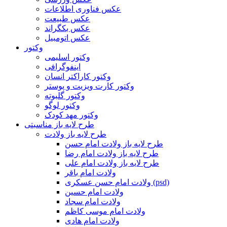
عکس فناوری اطلاعات
عکس طبیعت
عکس بکگراند
عکس اتومبیل
وکتور
وکتور اسلیمی
اینفوگرافی
وکتور کاراکتر انسان
وکتور کارت ویزیت و پوستر
وکتور گلبوته
وکتور لوگو
وکتور مهد کودک
طرح لایه باز مناسبتی
طرح لایه باز ولادت
طرح لایه باز ولادت امام حسن
طرح لایه باز ولادت امام رضا
طرح لایه باز ولادت امام علی
ولادت امام باقر
ولادت امام حسن عسکری (psd)
ولادت امام حسین
ولادت امام سجاد
ولادت امام موسی کاظم
ولادت امام هادی