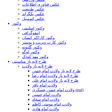
عکس فناوری اطلاعات
عکس طبیعت
عکس بکگراند
عکس اتومبیل
وکتور
وکتور اسلیمی
اینفوگرافی
وکتور کاراکتر انسان
وکتور کارت ویزیت و پوستر
وکتور گلبوته
وکتور لوگو
وکتور مهد کودک
طرح لایه باز مناسبتی
طرح لایه باز ولادت
طرح لایه باز ولادت امام حسن
طرح لایه باز ولادت امام رضا
طرح لایه باز ولادت امام علی
ولادت امام باقر
ولادت امام حسن عسکری (psd)
ولادت امام حسین
ولادت امام سجاد
ولادت امام موسی کاظم
ولادت امام هادی