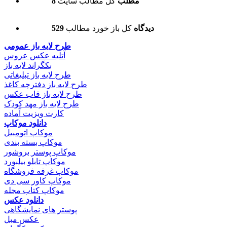
8 مطلب
کل مطالب سایت
529 دیدگاه
کل باز خورد مطالب
طرح لایه باز عمومی
آتلیه عکس عروس
بکگراند لایه باز
طرح لایه باز تبلیغاتی
طرح لایه باز دفترچه کاغذ
طرح لایه باز قاب عکس
طرح لایه باز مهد کودک
کارت ویزیت آماده
دانلود موکاپ
موکاپ اتومبیل
موکاپ بسته بندی
موکاپ پوستر بروشور
موکاپ تابلو بیلبورد
موکاپ غرفه فروشگاه
موکاپ کاور سی دی
موکاپ کتاب مجله
دانلود عکس
پوستر های نمایشگاهی
عکس مبل