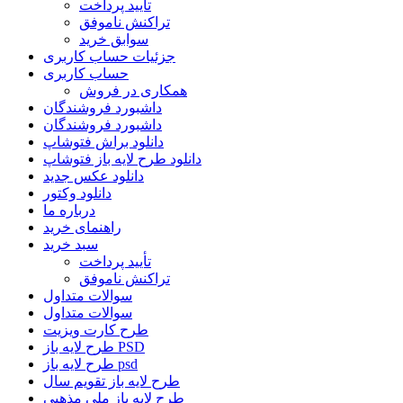
تأیید پرداخت
تراکنش ناموفق
سوابق خرید
جزئیات حساب کاربری
حساب کاربری
همکاری در فروش
داشبورد فروشندگان
داشبورد فروشندگان
دانلود براش فتوشاپ
دانلود طرح لایه باز فتوشاپ
دانلود عکس جدید
دانلود وکتور
درباره ما
راهنمای خرید
سبد خرید
تأیید پرداخت
تراکنش ناموفق
سوالات متداول
سوالات متداول
طرح کارت ویزیت
طرح لایه باز PSD
طرح لایه باز psd
طرح لایه باز تقویم سال
طرح لایه باز ملی مذهبی