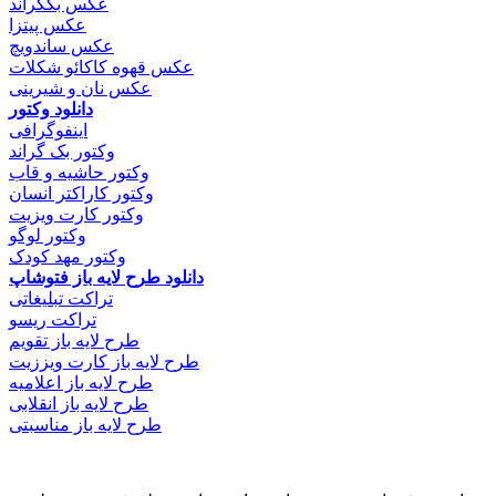
عکس بکگراند
عکس پیتزا
عکس ساندویچ
عکس قهوه کاکائو شکلات
عکس نان و شیرینی
دانلود وکتور
اینفوگرافی
وکتور بک گراند
وکتور حاشیه و قاب
وکتور کاراکتر انسان
وکتور کارت ویزیت
وکتور لوگو
وکتور مهد کودک
دانلود طرح لایه باز فتوشاپ
تراکت تبلیغاتی
تراکت ریسو
طرح لایه باز تقویم
طرح لایه باز کارت ویززیت
طرح لایه باز اعلامیه
طرح لایه باز انقلابی
طرح لایه باز مناسبتی