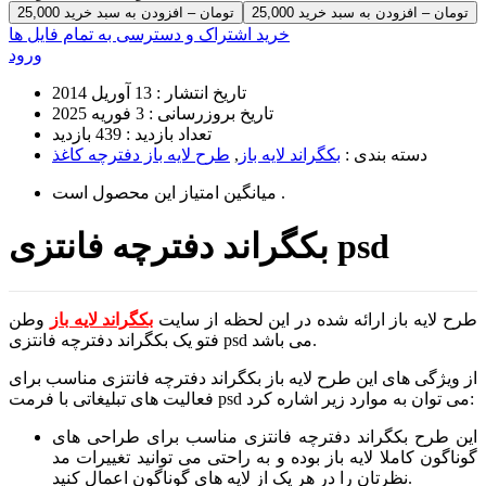
25,000 تومان – افزودن به سبد خرید
خرید اشتراک و دسترسی به تمام فایل ها
ورود
تاریخ انتشار :
13 آوریل 2014
تاریخ بروزرسانی :
3 فوریه 2025
تعداد بازدید :
439 بازدید
دسته بندی :
بکگراند لایه باز
,
طرح لایه باز دفترچه کاغذ
است .
میانگین امتیاز این محصول
بکگراند دفترچه فانتزی psd
طرح لایه باز ارائه شده در این لحظه از سایت
بکگراند لایه باز
وطن
فتو یک بکگراند دفترچه فانتزی psd می باشد.
از ویژگی های این طرح لایه باز بکگراند دفترچه فانتزی مناسب برای
فعالیت های تبلیغاتی با فرمت psd می توان به موارد زیر اشاره کرد:
این طرح بکگراند دفترچه فانتزی مناسب برای طراحی های
گوناگون کاملا لایه باز بوده و به راحتی می توانید تغییرات مد
نظرتان را در هر یک از لایه های گوناگون اعمال کنید.