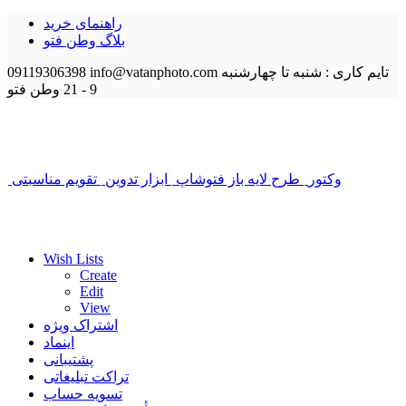
راهنمای خرید
بلاگ وطن فتو
تایم کاری : شنبه تا چهارشنبه
info@vatanphoto.com
09119306398
9 - 21
وطن فتو
وکتور
طرح لایه باز فتوشاپ
ابزار تدوین
تقویم مناسبتی
Wish Lists
Create
Edit
View
اشتراک ویژه
اینماد
پشتیبانی
تراکت تبلیغاتی
تسویه حساب