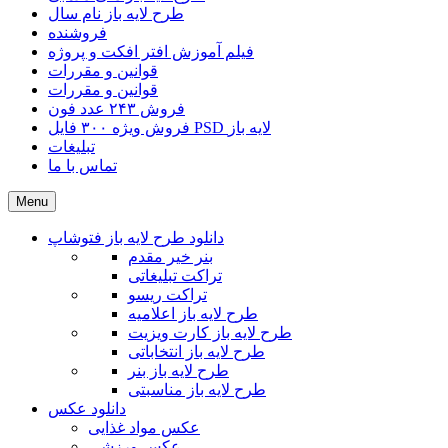
طرح لایه باز نام سال
فروشنده
فیلم آموزش افتر افکت و پروژه
قوانین و مقررات
قوانین و مقررات
فروش ۲۴۳ عدد فون
فروش ویژه ۳۰۰ فایل PSD لایه باز
تبلیغات
تماس با ما
Menu
دانلود طرح لایه باز فتوشاپ
بنر خیر مقدم
تراکت تبلیغاتی
تراکت ریسو
طرح لایه باز اعلامیه
طرح لایه باز کارت ویزیت
طرح لایه باز انتخاباتی
طرح لایه باز بنر
طرح لایه باز مناسبتی
دانلود عکس
عکس مواد غذایی
عکس ورزشی