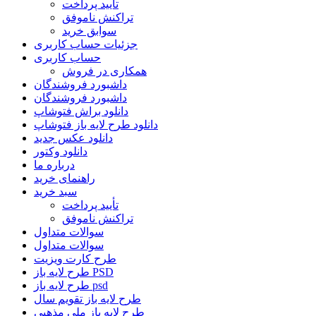
تأیید پرداخت
تراکنش ناموفق
سوابق خرید
جزئیات حساب کاربری
حساب کاربری
همکاری در فروش
داشبورد فروشندگان
داشبورد فروشندگان
دانلود براش فتوشاپ
دانلود طرح لایه باز فتوشاپ
دانلود عکس جدید
دانلود وکتور
درباره ما
راهنمای خرید
سبد خرید
تأیید پرداخت
تراکنش ناموفق
سوالات متداول
سوالات متداول
طرح کارت ویزیت
طرح لایه باز PSD
طرح لایه باز psd
طرح لایه باز تقویم سال
طرح لایه باز ملی مذهبی