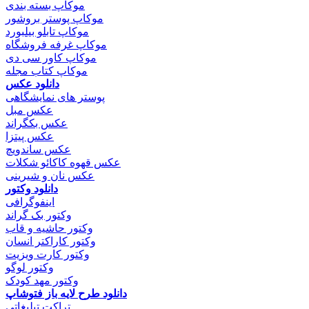
موکاپ بسته بندی
موکاپ پوستر بروشور
موکاپ تابلو بیلبورد
موکاپ غرفه فروشگاه
موکاپ کاور سی دی
موکاپ کتاب مجله
دانلود عکس
پوستر های نمایشگاهی
عکس مبل
عکس بکگراند
عکس پیتزا
عکس ساندویچ
عکس قهوه کاکائو شکلات
عکس نان و شیرینی
دانلود وکتور
اینفوگرافی
وکتور بک گراند
وکتور حاشیه و قاب
وکتور کاراکتر انسان
وکتور کارت ویزیت
وکتور لوگو
وکتور مهد کودک
دانلود طرح لایه باز فتوشاپ
تراکت تبلیغاتی