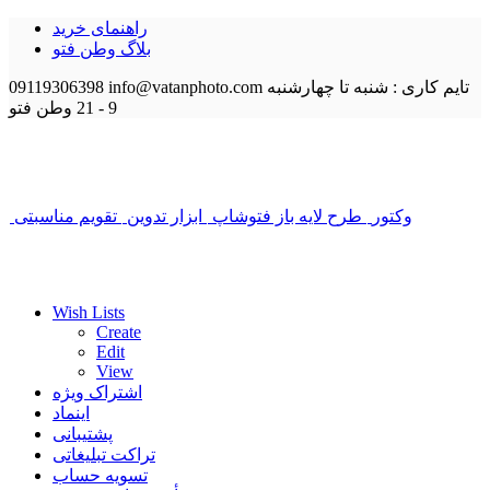
راهنمای خرید
بلاگ وطن فتو
تایم کاری : شنبه تا چهارشنبه
info@vatanphoto.com
09119306398
9 - 21
وطن فتو
وکتور
طرح لایه باز فتوشاپ
ابزار تدوین
تقویم مناسبتی
Wish Lists
Create
Edit
View
اشتراک ویژه
اینماد
پشتیبانی
تراکت تبلیغاتی
تسویه حساب