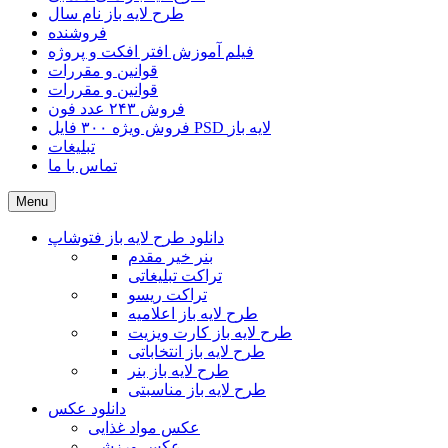
طرح لایه باز نام سال
فروشنده
فیلم آموزش افتر افکت و پروژه
قوانین و مقررات
قوانین و مقررات
فروش ۲۴۳ عدد فون
فروش ویژه ۳۰۰ فایل PSD لایه باز
تبلیغات
تماس با ما
Menu
دانلود طرح لایه باز فتوشاپ
بنر خیر مقدم
تراکت تبلیغاتی
تراکت ریسو
طرح لایه باز اعلامیه
طرح لایه باز کارت ویزیت
طرح لایه باز انتخاباتی
طرح لایه باز بنر
طرح لایه باز مناسبتی
دانلود عکس
عکس مواد غذایی
عکس ورزشی