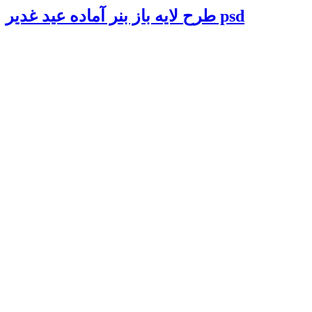
طرح لایه باز بنر آماده عید غدیر psd