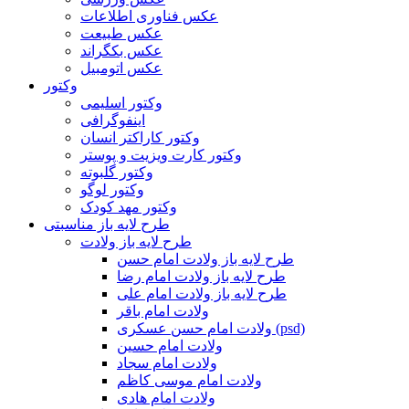
عکس فناوری اطلاعات
عکس طبیعت
عکس بکگراند
عکس اتومبیل
وکتور
وکتور اسلیمی
اینفوگرافی
وکتور کاراکتر انسان
وکتور کارت ویزیت و پوستر
وکتور گلبوته
وکتور لوگو
وکتور مهد کودک
طرح لایه باز مناسبتی
طرح لایه باز ولادت
طرح لایه باز ولادت امام حسن
طرح لایه باز ولادت امام رضا
طرح لایه باز ولادت امام علی
ولادت امام باقر
ولادت امام حسن عسکری (psd)
ولادت امام حسین
ولادت امام سجاد
ولادت امام موسی کاظم
ولادت امام هادی