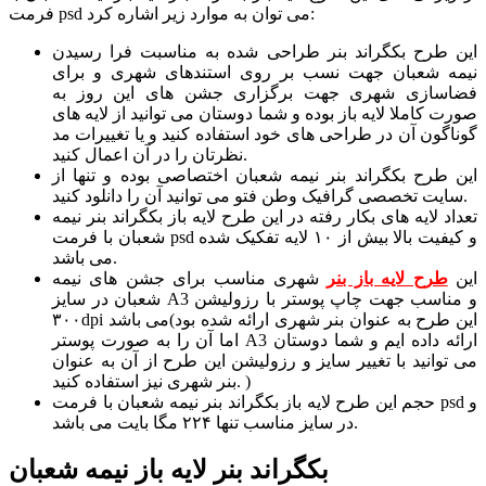
فرمت psd می توان به موارد زیر اشاره کرد:
این طرح بکگراند بنر طراحی شده به مناسبت فرا رسیدن
نیمه شعبان جهت نسب بر روی استندهای شهری و برای
فضاسازی شهری جهت برگزاری جشن های این روز به
صورت کاملا لایه باز بوده و شما دوستان می توانید از لایه های
گوناگون آن در طراحی های خود استفاده کنید و یا تغییرات مد
نظرتان را در آن اعمال کنید.
این طرح بکگراند بنر نیمه شعبان اختصاصی بوده و تنها از
سایت تخصصی گرافیک وطن فتو می توانید آن را دانلود کنید.
تعداد لایه های بکار رفته در این طرح لایه باز بکگراند بنر نیمه
شعبان با فرمت psd و کیفیت بالا بیش از ۱۰ لایه تفکیک شده
می باشد.
این
طرح لایه باز بنر
شهری مناسب برای جشن های نیمه
شعبان در سایز A3 و مناسب جهت چاپ پوستر با رزولیشن
۳۰۰dpi می باشد(این طرح به عنوان بنر شهری ارائه شده بود
اما آن را به صورت پوستر A3 ارائه داده ایم و شما دوستان
می توانید با تغییر سایز و رزولیشن این طرح از آن به عنوان
بنر شهری نیز استفاده کنید. )
حجم این طرح لایه باز بکگراند بنر نیمه شعبان با فرمت psd و
در سایز مناسب تنها ۲۲۴ مگا بایت می باشد.
بکگراند بنر لایه باز نیمه شعبان