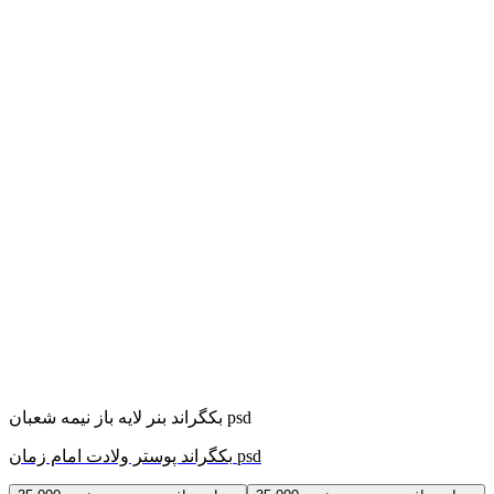
بکگراند بنر لایه باز نیمه شعبان psd
بکگراند پوستر ولادت امام زمان psd