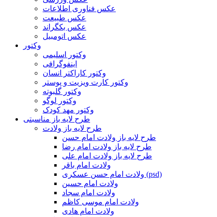
عکس فناوری اطلاعات
عکس طبیعت
عکس بکگراند
عکس اتومبیل
وکتور
وکتور اسلیمی
اینفوگرافی
وکتور کاراکتر انسان
وکتور کارت ویزیت و پوستر
وکتور گلبوته
وکتور لوگو
وکتور مهد کودک
طرح لایه باز مناسبتی
طرح لایه باز ولادت
طرح لایه باز ولادت امام حسن
طرح لایه باز ولادت امام رضا
طرح لایه باز ولادت امام علی
ولادت امام باقر
ولادت امام حسن عسکری (psd)
ولادت امام حسین
ولادت امام سجاد
ولادت امام موسی کاظم
ولادت امام هادی