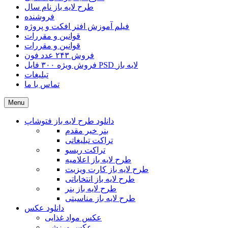
طرح لایه باز نام سال
فروشنده
فیلم آموزش افتر افکت و پروژه
قوانین و مقررات
قوانین و مقررات
فروش ۲۴۳ عدد فون
فروش ویژه ۳۰۰ فایل PSD لایه باز
تبلیغات
تماس با ما
Menu
دانلود طرح لایه باز فتوشاپ
بنر خیر مقدم
تراکت تبلیغاتی
تراکت ریسو
طرح لایه باز اعلامیه
طرح لایه باز کارت ویزیت
طرح لایه باز انتخاباتی
طرح لایه باز بنر
طرح لایه باز مناسبتی
دانلود عکس
عکس مواد غذایی
عکس ورزشی