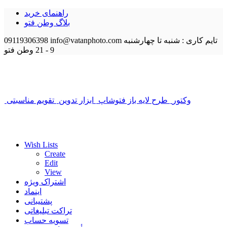
راهنمای خرید
بلاگ وطن فتو
تایم کاری : شنبه تا چهارشنبه
info@vatanphoto.com
09119306398
9 - 21
وطن فتو
وکتور
طرح لایه باز فتوشاپ
ابزار تدوین
تقویم مناسبتی
Wish Lists
Create
Edit
View
اشتراک ویژه
اینماد
پشتیبانی
تراکت تبلیغاتی
تسویه حساب