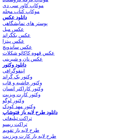
موکاپ کاور سی دی
موکاپ کتاب مجله
دانلود عکس
پوستر های نمایشگاهی
عکس مبل
عکس بکگراند
عکس پیتزا
عکس ساندویچ
عکس قهوه کاکائو شکلات
عکس نان و شیرینی
دانلود وکتور
اینفوگرافی
وکتور بک گراند
وکتور حاشیه و قاب
وکتور کاراکتر انسان
وکتور کارت ویزیت
وکتور لوگو
وکتور مهد کودک
دانلود طرح لایه باز فتوشاپ
تراکت تبلیغاتی
تراکت ریسو
طرح لایه باز تقویم
طرح لایه باز کارت ویززیت