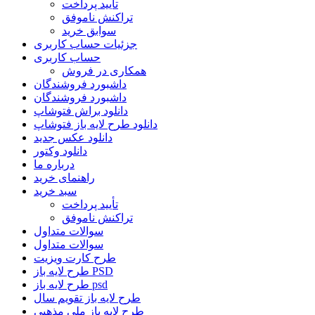
تأیید پرداخت
تراکنش ناموفق
سوابق خرید
جزئیات حساب کاربری
حساب کاربری
همکاری در فروش
داشبورد فروشندگان
داشبورد فروشندگان
دانلود براش فتوشاپ
دانلود طرح لایه باز فتوشاپ
دانلود عکس جدید
دانلود وکتور
درباره ما
راهنمای خرید
سبد خرید
تأیید پرداخت
تراکنش ناموفق
سوالات متداول
سوالات متداول
طرح کارت ویزیت
طرح لایه باز PSD
طرح لایه باز psd
طرح لایه باز تقویم سال
طرح لایه باز ملی مذهبی