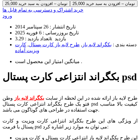
25,000 تومان – افزودن به سبد خرید
خرید اشتراک و دسترسی به تمام فایل ها
ورود
تاریخ انتشار :
26 سپتامبر 2014
تاریخ بروزرسانی :
6 فوریه 2025
3.29k بازدید
تعداد بازدید :
دسته بندی :
بکگراند لایه باز
,
طرح لایه باز کارت پستال
,
کارت
ویزیت آماده
است .
میانگین امتیاز این محصول
بکگراند انتزاعی کارت پستال psd
طرح لایه باز ارائه شده در این لحظه از سایت
بکگراند لایه باز
وطن
فتو یک طرح بکگراند انتزاعی کارت پستال psd کیفیت بالا مناسب
جهت استفاده در طراحی های گوناگون می باشد.
از ویژگی های این طرح بکگراند انتزاعی کارت ویزیت و کارت
پستال با فرمت psd می توان به موارد زیر اشاره کرد:
این طرح بکگراند لایه باز انتزاعی کارت پستال و کارت ویزیت