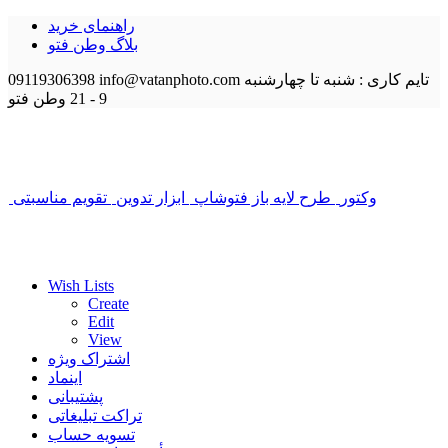
راهنمای خرید
بلاگ وطن فتو
تایم کاری : شنبه تا چهارشنبه
info@vatanphoto.com
09119306398
9 - 21
وطن فتو
وکتور
طرح لایه باز فتوشاپ
ابزار تدوین
تقویم مناسبتی
Wish Lists
Create
Edit
View
اشتراک ویژه
اینماد
پشتیبانی
تراکت تبلیغاتی
تسویه حساب