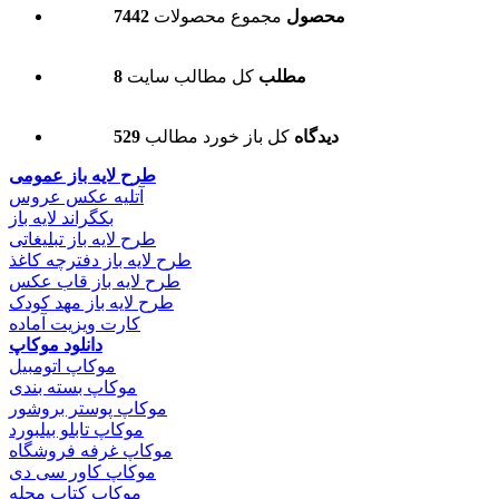
7442 محصول
مجموع محصولات
8 مطلب
کل مطالب سایت
529 دیدگاه
کل باز خورد مطالب
طرح لایه باز عمومی
آتلیه عکس عروس
بکگراند لایه باز
طرح لایه باز تبلیغاتی
طرح لایه باز دفترچه کاغذ
طرح لایه باز قاب عکس
طرح لایه باز مهد کودک
کارت ویزیت آماده
دانلود موکاپ
موکاپ اتومبیل
موکاپ بسته بندی
موکاپ پوستر بروشور
موکاپ تابلو بیلبورد
موکاپ غرفه فروشگاه
موکاپ کاور سی دی
موکاپ کتاب مجله