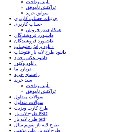
تأیید پرداخت
تراکنش ناموفق
سوابق خرید
جزئیات حساب کاربری
حساب کاربری
همکاری در فروش
داشبورد فروشندگان
داشبورد فروشندگان
دانلود براش فتوشاپ
دانلود طرح لایه باز فتوشاپ
دانلود عکس جدید
دانلود وکتور
درباره ما
راهنمای خرید
سبد خرید
تأیید پرداخت
تراکنش ناموفق
سوالات متداول
سوالات متداول
طرح کارت ویزیت
طرح لایه باز PSD
طرح لایه باز psd
طرح لایه باز تقویم سال
طرح لایه باز ملی مذهبی