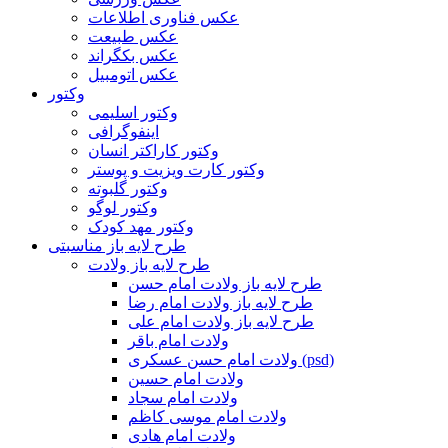
عکس فناوری اطلاعات
عکس طبیعت
عکس بکگراند
عکس اتومبیل
وکتور
وکتور اسلیمی
اینفوگرافی
وکتور کاراکتر انسان
وکتور کارت ویزیت و پوستر
وکتور گلبوته
وکتور لوگو
وکتور مهد کودک
طرح لایه باز مناسبتی
طرح لایه باز ولادت
طرح لایه باز ولادت امام حسن
طرح لایه باز ولادت امام رضا
طرح لایه باز ولادت امام علی
ولادت امام باقر
ولادت امام حسن عسکری (psd)
ولادت امام حسین
ولادت امام سجاد
ولادت امام موسی کاظم
ولادت امام هادی