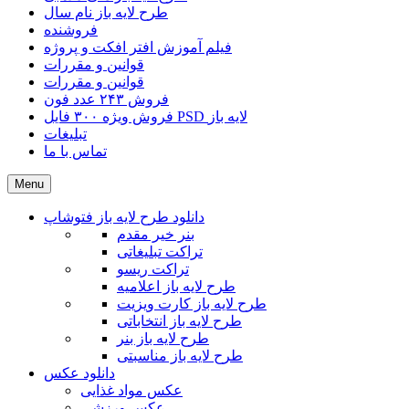
طرح لایه باز نام سال
فروشنده
فیلم آموزش افتر افکت و پروژه
قوانین و مقررات
قوانین و مقررات
فروش ۲۴۳ عدد فون
فروش ویژه ۳۰۰ فایل PSD لایه باز
تبلیغات
تماس با ما
Menu
دانلود طرح لایه باز فتوشاپ
بنر خیر مقدم
تراکت تبلیغاتی
تراکت ریسو
طرح لایه باز اعلامیه
طرح لایه باز کارت ویزیت
طرح لایه باز انتخاباتی
طرح لایه باز بنر
طرح لایه باز مناسبتی
دانلود عکس
عکس مواد غذایی
عکس ورزشی