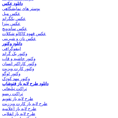
دانلود عکس
پوستر های نمایشگاهی
عکس مبل
عکس بکگراند
عکس پیتزا
عکس ساندویچ
عکس قهوه کاکائو شکلات
عکس نان و شیرینی
دانلود وکتور
اینفوگرافی
وکتور بک گراند
وکتور حاشیه و قاب
وکتور کاراکتر انسان
وکتور کارت ویزیت
وکتور لوگو
وکتور مهد کودک
دانلود طرح لایه باز فتوشاپ
تراکت تبلیغاتی
تراکت ریسو
طرح لایه باز تقویم
طرح لایه باز کارت ویززیت
طرح لایه باز اعلامیه
طرح لایه باز انقلابی