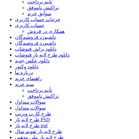
تأیید پرداخت
تراکنش ناموفق
سوابق خرید
جزئیات حساب کاربری
حساب کاربری
همکاری در فروش
داشبورد فروشندگان
داشبورد فروشندگان
دانلود براش فتوشاپ
دانلود طرح لایه باز فتوشاپ
دانلود عکس جدید
دانلود وکتور
درباره ما
راهنمای خرید
سبد خرید
تأیید پرداخت
تراکنش ناموفق
سوالات متداول
سوالات متداول
طرح کارت ویزیت
طرح لایه باز PSD
طرح لایه باز psd
طرح لایه باز تقویم سال
طرح لایه باز ملی مذهبی