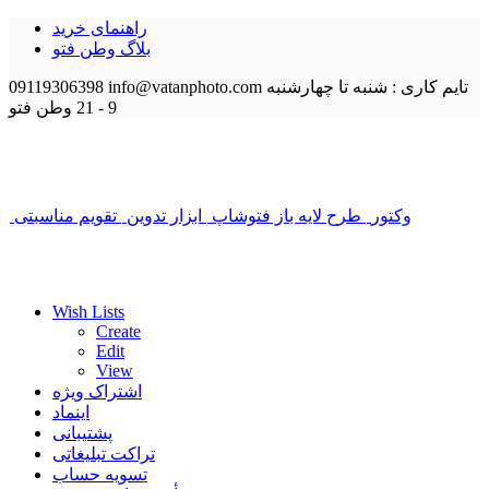
راهنمای خرید
بلاگ وطن فتو
تایم کاری : شنبه تا چهارشنبه
info@vatanphoto.com
09119306398
9 - 21
وطن فتو
وکتور
طرح لایه باز فتوشاپ
ابزار تدوین
تقویم مناسبتی
Wish Lists
Create
Edit
View
اشتراک ویژه
اینماد
پشتیبانی
تراکت تبلیغاتی
تسویه حساب