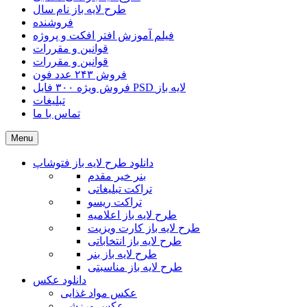
طرح لایه باز نام سال
فروشنده
فیلم آموزش افتر افکت و پروژه
قوانین و مقررات
قوانین و مقررات
فروش ۲۴۳ عدد فون
فروش ویژه ۳۰۰ فایل PSD لایه باز
تبلیغات
تماس با ما
Menu
دانلود طرح لایه باز فتوشاپ
بنر خیر مقدم
تراکت تبلیغاتی
تراکت ریسو
طرح لایه باز اعلامیه
طرح لایه باز کارت ویزیت
طرح لایه باز انتخاباتی
طرح لایه باز بنر
طرح لایه باز مناسبتی
دانلود عکس
عکس مواد غذایی
عکس ورزشی