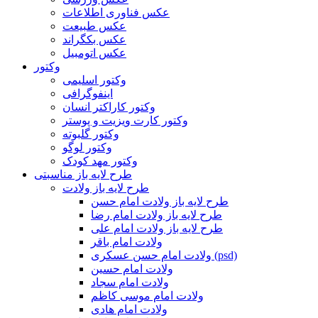
عکس فناوری اطلاعات
عکس طبیعت
عکس بکگراند
عکس اتومبیل
وکتور
وکتور اسلیمی
اینفوگرافی
وکتور کاراکتر انسان
وکتور کارت ویزیت و پوستر
وکتور گلبوته
وکتور لوگو
وکتور مهد کودک
طرح لایه باز مناسبتی
طرح لایه باز ولادت
طرح لایه باز ولادت امام حسن
طرح لایه باز ولادت امام رضا
طرح لایه باز ولادت امام علی
ولادت امام باقر
ولادت امام حسن عسکری (psd)
ولادت امام حسین
ولادت امام سجاد
ولادت امام موسی کاظم
ولادت امام هادی