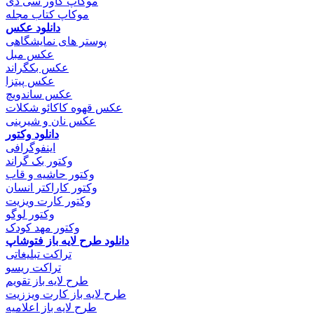
موکاپ کاور سی دی
موکاپ کتاب مجله
دانلود عکس
پوستر های نمایشگاهی
عکس مبل
عکس بکگراند
عکس پیتزا
عکس ساندویچ
عکس قهوه کاکائو شکلات
عکس نان و شیرینی
دانلود وکتور
اینفوگرافی
وکتور بک گراند
وکتور حاشیه و قاب
وکتور کاراکتر انسان
وکتور کارت ویزیت
وکتور لوگو
وکتور مهد کودک
دانلود طرح لایه باز فتوشاپ
تراکت تبلیغاتی
تراکت ریسو
طرح لایه باز تقویم
طرح لایه باز کارت ویززیت
طرح لایه باز اعلامیه