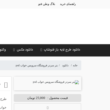
راهنمای خرید
بلاگ وطن فتو
دانلود طرح لایه باز فتوشاپ
دانلود عکس
وکتور
خانه
/
دانلود
/
بنر سردر فروشگاه سرویس خواب psd
ب
قیمت محصول :
25,000 تومان
طرح ل
خواب با فرمت psd و کیفیت بسی