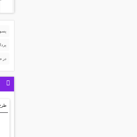
پسورد 
پردا
در ص