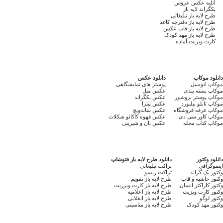
آتلیه عکس عروس
بکگراند لایه باز
طرح لایه باز تبلیغاتی
طرح لایه باز دفترچه کاغذ
طرح لایه باز قاب عکس
طرح لایه باز مهد کودک
کارت ویزیت آماده
دانلود موکاپ
دانلود عکس
موکاپ اتومبیل
پوستر های نمایشگاهی
موکاپ بسته بندی
عکس مبل
موکاپ پوستر بروشور
عکس بکگراند
موکاپ تابلو بیلبورد
عکس پیتزا
موکاپ غرفه فروشگاه
عکس ساندویچ
موکاپ کاور سی دی
عکس قهوه کاکائو شکلات
موکاپ کتاب مجله
عکس نان و شیرینی
دانلود وکتور
دانلود طرح لایه باز فتوشاپ
اینفوگرافی
تراکت تبلیغاتی
وکتور بک گراند
تراکت ریسو
وکتور حاشیه و قاب
طرح لایه باز تقویم
وکتور کاراکتر انسان
طرح لایه باز کارت ویززیت
وکتور کارت ویزیت
طرح لایه باز اعلامیه
وکتور لوگو
طرح لایه باز انقلابی
وکتور مهد کودک
طرح لایه باز مناسبتی