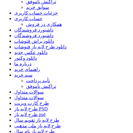
تراکنش ناموفق
سوابق خرید
جزئیات حساب کاربری
حساب کاربری
همکاری در فروش
داشبورد فروشندگان
داشبورد فروشندگان
دانلود براش فتوشاپ
دانلود طرح لایه باز فتوشاپ
دانلود عکس جدید
دانلود وکتور
درباره ما
راهنمای خرید
سبد خرید
تأیید پرداخت
تراکنش ناموفق
سوالات متداول
سوالات متداول
طرح کارت ویزیت
طرح لایه باز PSD
طرح لایه باز psd
طرح لایه باز تقویم سال
طرح لایه باز ملی مذهبی
طرح لایه باز نام سال