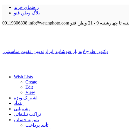
راهنمای خرید
بلاگ وطن فتو
 تا چهارشنبه 9 - 21
وطن فتو
info@vatanphoto.com
09119306398
وکتور
طرح لایه باز فتوشاپ
ابزار تدوین
تقویم مناسبتی
Wish Lists
Create
Edit
View
اشتراک ویژه
اینماد
پشتیبانی
تراکت تبلیغاتی
تسویه حساب
تأیید پرداخت