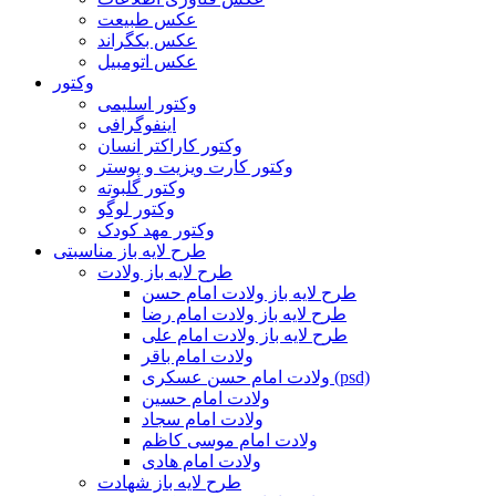
عکس طبیعت
عکس بکگراند
عکس اتومبیل
وکتور
وکتور اسلیمی
اینفوگرافی
وکتور کاراکتر انسان
وکتور کارت ویزیت و پوستر
وکتور گلبوته
وکتور لوگو
وکتور مهد کودک
طرح لایه باز مناسبتی
طرح لایه باز ولادت
طرح لایه باز ولادت امام حسن
طرح لایه باز ولادت امام رضا
طرح لایه باز ولادت امام علی
ولادت امام باقر
ولادت امام حسن عسکری (psd)
ولادت امام حسین
ولادت امام سجاد
ولادت امام موسی کاظم
ولادت امام هادی
طرح لایه باز شهادت