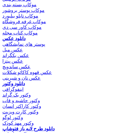
موکاپ بسته بندی
موکاپ پوستر بروشور
موکاپ تابلو بیلبورد
موکاپ غرفه فروشگاه
موکاپ کاور سی دی
موکاپ کتاب مجله
دانلود عکس
پوستر های نمایشگاهی
عکس مبل
عکس بکگراند
عکس پیتزا
عکس ساندویچ
عکس قهوه کاکائو شکلات
عکس نان و شیرینی
دانلود وکتور
اینفوگرافی
وکتور بک گراند
وکتور حاشیه و قاب
وکتور کاراکتر انسان
وکتور کارت ویزیت
وکتور لوگو
وکتور مهد کودک
دانلود طرح لایه باز فتوشاپ