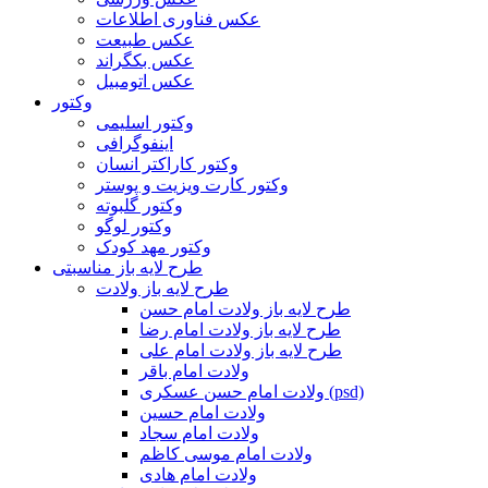
عکس فناوری اطلاعات
عکس طبیعت
عکس بکگراند
عکس اتومبیل
وکتور
وکتور اسلیمی
اینفوگرافی
وکتور کاراکتر انسان
وکتور کارت ویزیت و پوستر
وکتور گلبوته
وکتور لوگو
وکتور مهد کودک
طرح لایه باز مناسبتی
طرح لایه باز ولادت
طرح لایه باز ولادت امام حسن
طرح لایه باز ولادت امام رضا
طرح لایه باز ولادت امام علی
ولادت امام باقر
ولادت امام حسن عسکری (psd)
ولادت امام حسین
ولادت امام سجاد
ولادت امام موسی کاظم
ولادت امام هادی