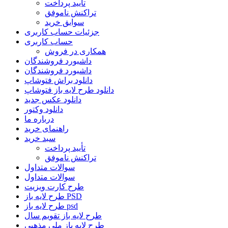
تأیید پرداخت
تراکنش ناموفق
سوابق خرید
جزئیات حساب کاربری
حساب کاربری
همکاری در فروش
داشبورد فروشندگان
داشبورد فروشندگان
دانلود براش فتوشاپ
دانلود طرح لایه باز فتوشاپ
دانلود عکس جدید
دانلود وکتور
درباره ما
راهنمای خرید
سبد خرید
تأیید پرداخت
تراکنش ناموفق
سوالات متداول
سوالات متداول
طرح کارت ویزیت
طرح لایه باز PSD
طرح لایه باز psd
طرح لایه باز تقویم سال
طرح لایه باز ملی مذهبی