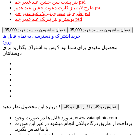
بنر پشت سن جشن عید غدیر خم psd
طرح لایه باز کارت دعوت جشن عید غدیر psd
طرح بنر شهری تبریک عید غدیر خم psd
پوستر و بنر تبریک عید غدیر خم psd
35,000 تومان – افزودن به سبد خرید
خرید اشتراک و دسترسی به تمام فایل ها
ورود
محصول مفیدی برای شما بود ؟ پس به اشتراک بگذارید برای
دوستانتان
درباره این محصول نظر دهید !
نمایش دیدگاه ها / ارسال دیدگاه
پسورد فایل ها در صورت وجود www.vatanphoto.com
پرداخت از طریق درگاه بانکی انجام میشود در غیر این صورت
با ما تماس بگیرید
در صورت نیاز به سفارشی سازی و تغییرات در این محصول ،