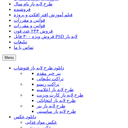
طرح لایه باز نام سال
فروشنده
فیلم آموزش افتر افکت و پروژه
قوانین و مقررات
قوانین و مقررات
فروش ۲۴۳ عدد فون
فروش ویژه ۳۰۰ فایل PSD لایه باز
تبلیغات
تماس با ما
Menu
دانلود طرح لایه باز فتوشاپ
بنر خیر مقدم
تراکت تبلیغاتی
تراکت ریسو
طرح لایه باز اعلامیه
طرح لایه باز کارت ویزیت
طرح لایه باز انتخاباتی
طرح لایه باز بنر
طرح لایه باز مناسبتی
دانلود عکس
عکس مواد غذایی
عکس ورزشی