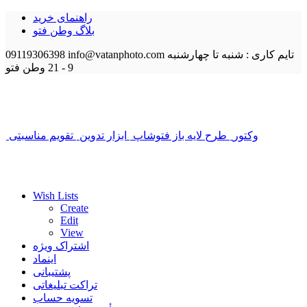
راهنمای خرید
بلاگ وطن فتو
تایم کاری : شنبه تا چهارشنبه
info@vatanphoto.com
09119306398
9 - 21
وطن فتو
وکتور
طرح لایه باز فتوشاپ
ابزار تدوین
تقویم مناسبتی
Wish Lists
Create
Edit
View
اشتراک ویژه
اینماد
پشتیبانی
تراکت تبلیغاتی
تسویه حساب