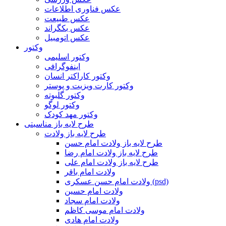
عکس فناوری اطلاعات
عکس طبیعت
عکس بکگراند
عکس اتومبیل
وکتور
وکتور اسلیمی
اینفوگرافی
وکتور کاراکتر انسان
وکتور کارت ویزیت و پوستر
وکتور گلبوته
وکتور لوگو
وکتور مهد کودک
طرح لایه باز مناسبتی
طرح لایه باز ولادت
طرح لایه باز ولادت امام حسن
طرح لایه باز ولادت امام رضا
طرح لایه باز ولادت امام علی
ولادت امام باقر
ولادت امام حسن عسکری (psd)
ولادت امام حسین
ولادت امام سجاد
ولادت امام موسی کاظم
ولادت امام هادی