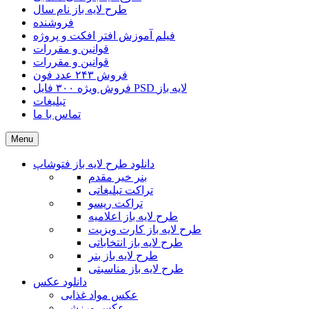
طرح لایه باز نام سال
فروشنده
فیلم آموزش افتر افکت و پروژه
قوانین و مقررات
قوانین و مقررات
فروش ۲۴۳ عدد فون
فروش ویژه ۳۰۰ فایل PSD لایه باز
تبلیغات
تماس با ما
Menu
دانلود طرح لایه باز فتوشاپ
بنر خیر مقدم
تراکت تبلیغاتی
تراکت ریسو
طرح لایه باز اعلامیه
طرح لایه باز کارت ویزیت
طرح لایه باز انتخاباتی
طرح لایه باز بنر
طرح لایه باز مناسبتی
دانلود عکس
عکس مواد غذایی
عکس ورزشی