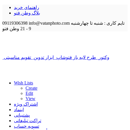
راهنمای خرید
بلاگ وطن فتو
تایم کاری : شنبه تا چهارشنبه
info@vatanphoto.com
09119306398
9 - 21
وطن فتو
وکتور
طرح لایه باز فتوشاپ
ابزار تدوین
تقویم مناسبتی
Wish Lists
Create
Edit
View
اشتراک ویژه
اینماد
پشتیبانی
تراکت تبلیغاتی
تسویه حساب