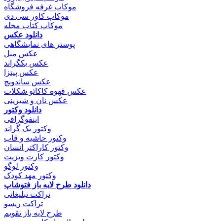
موکاپ غرفه فروشگاه
موکاپ کاور سی دی
موکاپ کتاب مجله
دانلود عکس
پوستر های نمایشگاهی
عکس مبل
عکس بکگراند
عکس پیتزا
عکس ساندویچ
عکس قهوه کاکائو شکلات
عکس نان و شیرینی
دانلود وکتور
اینفوگرافی
وکتور بک گراند
وکتور حاشیه و قاب
وکتور کاراکتر انسان
وکتور کارت ویزیت
وکتور لوگو
وکتور مهد کودک
دانلود طرح لایه باز فتوشاپ
تراکت تبلیغاتی
تراکت ریسو
طرح لایه باز تقویم