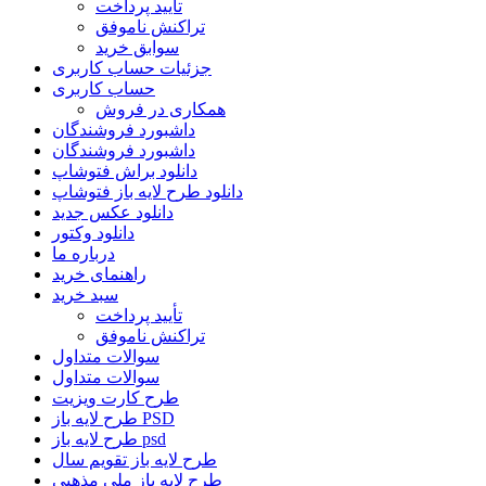
تأیید پرداخت
تراکنش ناموفق
سوابق خرید
جزئیات حساب کاربری
حساب کاربری
همکاری در فروش
داشبورد فروشندگان
داشبورد فروشندگان
دانلود براش فتوشاپ
دانلود طرح لایه باز فتوشاپ
دانلود عکس جدید
دانلود وکتور
درباره ما
راهنمای خرید
سبد خرید
تأیید پرداخت
تراکنش ناموفق
سوالات متداول
سوالات متداول
طرح کارت ویزیت
طرح لایه باز PSD
طرح لایه باز psd
طرح لایه باز تقویم سال
طرح لایه باز ملی مذهبی