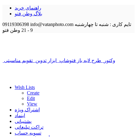
راهنمای خرید
بلاگ وطن فتو
تایم کاری : شنبه تا چهارشنبه
info@vatanphoto.com
09119306398
9 - 21
وطن فتو
وکتور
طرح لایه باز فتوشاپ
ابزار تدوین
تقویم مناسبتی
Wish Lists
Create
Edit
View
اشتراک ویژه
اینماد
پشتیبانی
تراکت تبلیغاتی
تسویه حساب