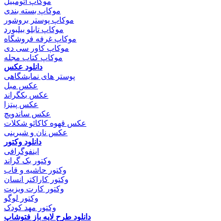
موکاپ اتومبیل
موکاپ بسته بندی
موکاپ پوستر بروشور
موکاپ تابلو بیلبورد
موکاپ غرفه فروشگاه
موکاپ کاور سی دی
موکاپ کتاب مجله
دانلود عکس
پوستر های نمایشگاهی
عکس مبل
عکس بکگراند
عکس پیتزا
عکس ساندویچ
عکس قهوه کاکائو شکلات
عکس نان و شیرینی
دانلود وکتور
اینفوگرافی
وکتور بک گراند
وکتور حاشیه و قاب
وکتور کاراکتر انسان
وکتور کارت ویزیت
وکتور لوگو
وکتور مهد کودک
دانلود طرح لایه باز فتوشاپ