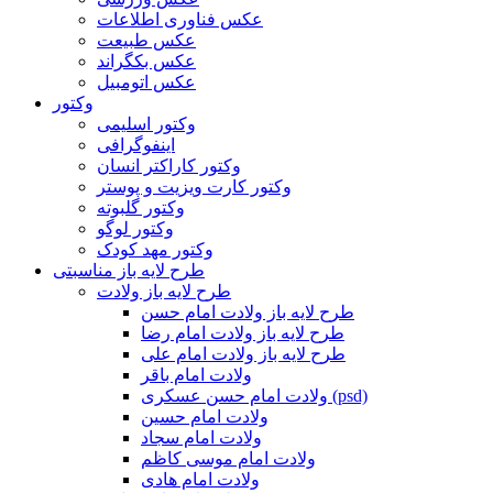
عکس فناوری اطلاعات
عکس طبیعت
عکس بکگراند
عکس اتومبیل
وکتور
وکتور اسلیمی
اینفوگرافی
وکتور کاراکتر انسان
وکتور کارت ویزیت و پوستر
وکتور گلبوته
وکتور لوگو
وکتور مهد کودک
طرح لایه باز مناسبتی
طرح لایه باز ولادت
طرح لایه باز ولادت امام حسن
طرح لایه باز ولادت امام رضا
طرح لایه باز ولادت امام علی
ولادت امام باقر
ولادت امام حسن عسکری (psd)
ولادت امام حسین
ولادت امام سجاد
ولادت امام موسی کاظم
ولادت امام هادی