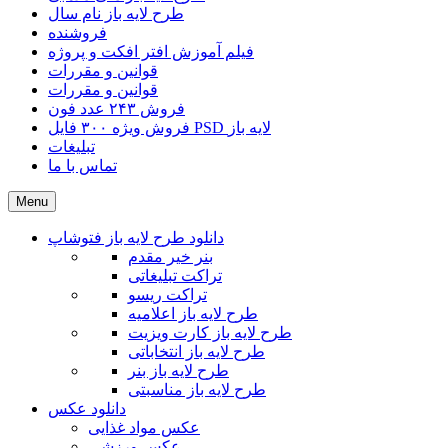
طرح لایه باز نام سال
فروشنده
فیلم آموزش افتر افکت و پروژه
قوانین و مقررات
قوانین و مقررات
فروش ۲۴۳ عدد فون
فروش ویژه ۳۰۰ فایل PSD لایه باز
تبلیغات
تماس با ما
Menu
دانلود طرح لایه باز فتوشاپ
بنر خیر مقدم
تراکت تبلیغاتی
تراکت ریسو
طرح لایه باز اعلامیه
طرح لایه باز کارت ویزیت
طرح لایه باز انتخاباتی
طرح لایه باز بنر
طرح لایه باز مناسبتی
دانلود عکس
عکس مواد غذایی
عکس ورزشی