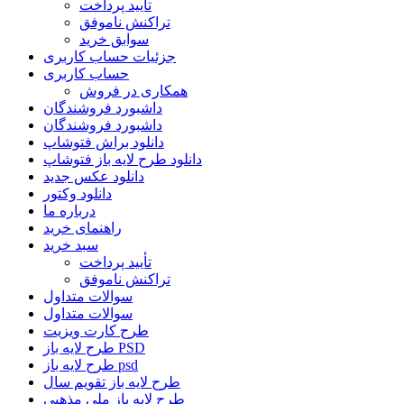
تأیید پرداخت
تراکنش ناموفق
سوابق خرید
جزئیات حساب کاربری
حساب کاربری
همکاری در فروش
داشبورد فروشندگان
داشبورد فروشندگان
دانلود براش فتوشاپ
دانلود طرح لایه باز فتوشاپ
دانلود عکس جدید
دانلود وکتور
درباره ما
راهنمای خرید
سبد خرید
تأیید پرداخت
تراکنش ناموفق
سوالات متداول
سوالات متداول
طرح کارت ویزیت
طرح لایه باز PSD
طرح لایه باز psd
طرح لایه باز تقویم سال
طرح لایه باز ملی مذهبی