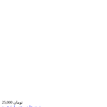
25,000 تومان
توضیحات محصول / خرید