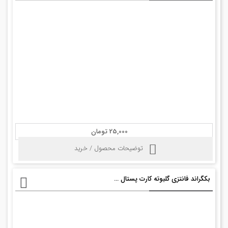
25,000 تومان
توضیحات محصول / خرید
بکگراند فانتزی گلبوته کارت پستال psd