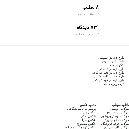
8 مطلب
کل مطالب سایت
529 دیدگاه
کل باز خورد مطالب
طرح لایه باز عمومی
آتلیه عکس عروس
بکگراند لایه باز
طرح لایه باز تبلیغاتی
طرح لایه باز دفترچه کاغذ
طرح لایه باز قاب عکس
طرح لایه باز مهد کودک
کارت ویزیت آماده
دانلود موکاپ
دانلود عکس
موکاپ اتومبیل
پوستر های نمایشگاهی
موکاپ بسته بندی
عکس مبل
موکاپ پوستر بروشور
عکس بکگراند
موکاپ تابلو بیلبورد
عکس پیتزا
موکاپ غرفه فروشگاه
عکس ساندویچ
موکاپ کاور سی دی
عکس قهوه کاکائو شکلات