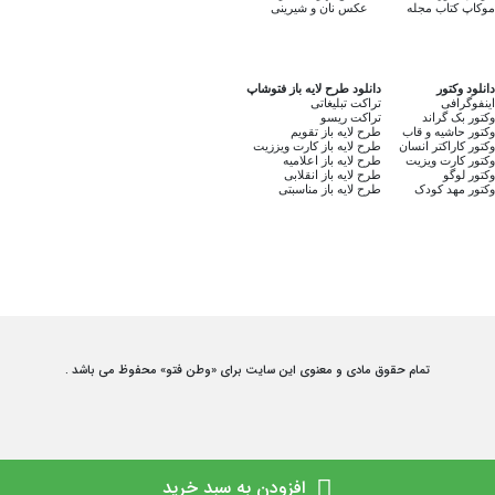
موکاپ کتاب مجله
عکس نان و شیرینی
دانلود وکتور
دانلود طرح لایه باز فتوشاپ
اینفوگرافی
تراکت تبلیغاتی
وکتور بک گراند
تراکت ریسو
وکتور حاشیه و قاب
طرح لایه باز تقویم
وکتور کاراکتر انسان
طرح لایه باز کارت ویززیت
وکتور کارت ویزیت
طرح لایه باز اعلامیه
وکتور لوگو
طرح لایه باز انقلابی
وکتور مهد کودک
طرح لایه باز مناسبتی
تمام حقوق مادی و معنوی این سایت برای «وطن فتو» محفوظ می باشد .
افزودن به سبد خرید