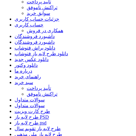
تأیید پرداخت
تراکنش ناموفق
سوابق خرید
جزئیات حساب کاربری
حساب کاربری
همکاری در فروش
داشبورد فروشندگان
داشبورد فروشندگان
دانلود براش فتوشاپ
دانلود طرح لایه باز فتوشاپ
دانلود عکس جدید
دانلود وکتور
درباره ما
راهنمای خرید
سبد خرید
تأیید پرداخت
تراکنش ناموفق
سوالات متداول
سوالات متداول
طرح کارت ویزیت
طرح لایه باز PSD
طرح لایه باز psd
طرح لایه باز تقویم سال
طرح لایه باز ملی مذهبی