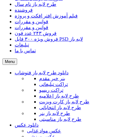
طرح لایه باز نام سال
فروشنده
فیلم آموزش افتر افکت و پروژه
قوانین و مقررات
قوانین و مقررات
فروش ۲۴۳ عدد فون
فروش ویژه ۳۰۰ فایل PSD لایه باز
تبلیغات
تماس با ما
Menu
دانلود طرح لایه باز فتوشاپ
بنر خیر مقدم
تراکت تبلیغاتی
تراکت ریسو
طرح لایه باز اعلامیه
طرح لایه باز کارت ویزیت
طرح لایه باز انتخاباتی
طرح لایه باز بنر
طرح لایه باز مناسبتی
دانلود عکس
عکس مواد غذایی
عکس ورزشی