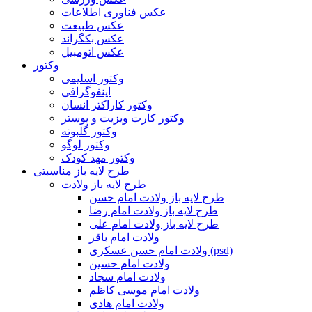
عکس فناوری اطلاعات
عکس طبیعت
عکس بکگراند
عکس اتومبیل
وکتور
وکتور اسلیمی
اینفوگرافی
وکتور کاراکتر انسان
وکتور کارت ویزیت و پوستر
وکتور گلبوته
وکتور لوگو
وکتور مهد کودک
طرح لایه باز مناسبتی
طرح لایه باز ولادت
طرح لایه باز ولادت امام حسن
طرح لایه باز ولادت امام رضا
طرح لایه باز ولادت امام علی
ولادت امام باقر
ولادت امام حسن عسکری (psd)
ولادت امام حسین
ولادت امام سجاد
ولادت امام موسی کاظم
ولادت امام هادی