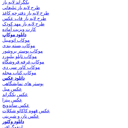
بکگراند لایه باز
طرح لایه باز تبلیغاتی
طرح لایه باز دفترچه کاغذ
طرح لایه باز قاب عکس
طرح لایه باز مهد کودک
کارت ویزیت آماده
دانلود موکاپ
موکاپ اتومبیل
موکاپ بسته بندی
موکاپ پوستر بروشور
موکاپ تابلو بیلبورد
موکاپ غرفه فروشگاه
موکاپ کاور سی دی
موکاپ کتاب مجله
دانلود عکس
پوستر های نمایشگاهی
عکس مبل
عکس بکگراند
عکس پیتزا
عکس ساندویچ
عکس قهوه کاکائو شکلات
عکس نان و شیرینی
دانلود وکتور
اینفوگرافی