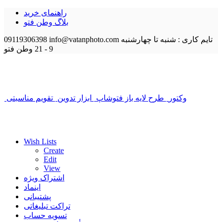
راهنمای خرید
بلاگ وطن فتو
تایم کاری : شنبه تا چهارشنبه
info@vatanphoto.com
09119306398
9 - 21
وطن فتو
وکتور
طرح لایه باز فتوشاپ
ابزار تدوین
تقویم مناسبتی
Wish Lists
Create
Edit
View
اشتراک ویژه
اینماد
پشتیبانی
تراکت تبلیغاتی
تسویه حساب