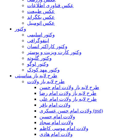
عکس فناوری اطلاعات
عکس طبیعت
عکس بکگراند
عکس اتومبیل
وکتور
وکتور اسلیمی
اینفوگرافی
وکتور کاراکتر انسان
وکتور کارت ویزیت و پوستر
وکتور گلبوته
وکتور لوگو
وکتور مهد کودک
طرح لایه باز مناسبتی
طرح لایه باز ولادت
طرح لایه باز ولادت امام حسن
طرح لایه باز ولادت امام رضا
طرح لایه باز ولادت امام علی
ولادت امام باقر
ولادت امام حسن عسکری (psd)
ولادت امام حسین
ولادت امام سجاد
ولادت امام موسی کاظم
ولادت امام هادی