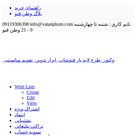
راهنمای خرید
بلاگ وطن فتو
تایم کاری : شنبه تا چهارشنبه
info@vatanphoto.com
09119306398
9 - 21
وطن فتو
وکتور
طرح لایه باز فتوشاپ
ابزار تدوین
تقویم مناسبتی
Wish Lists
Create
Edit
View
اشتراک ویژه
اینماد
پشتیبانی
تراکت تبلیغاتی
تسویه حساب