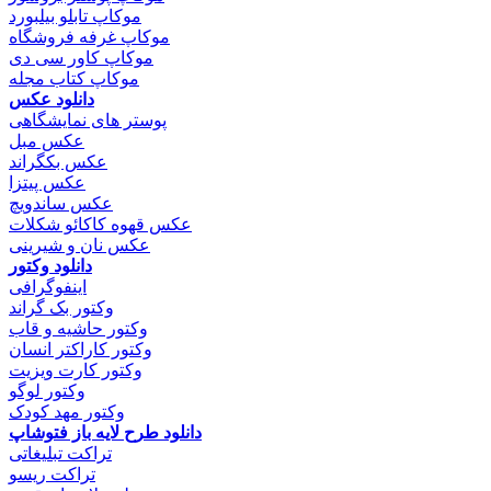
موکاپ تابلو بیلبورد
موکاپ غرفه فروشگاه
موکاپ کاور سی دی
موکاپ کتاب مجله
دانلود عکس
پوستر های نمایشگاهی
عکس مبل
عکس بکگراند
عکس پیتزا
عکس ساندویچ
عکس قهوه کاکائو شکلات
عکس نان و شیرینی
دانلود وکتور
اینفوگرافی
وکتور بک گراند
وکتور حاشیه و قاب
وکتور کاراکتر انسان
وکتور کارت ویزیت
وکتور لوگو
وکتور مهد کودک
دانلود طرح لایه باز فتوشاپ
تراکت تبلیغاتی
تراکت ریسو