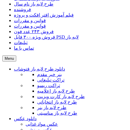
طرح لایه باز نام سال
فروشنده
فیلم آموزش افتر افکت و پروژه
قوانین و مقررات
قوانین و مقررات
فروش ۲۴۳ عدد فون
فروش ویژه ۳۰۰ فایل PSD لایه باز
تبلیغات
تماس با ما
Menu
دانلود طرح لایه باز فتوشاپ
بنر خیر مقدم
تراکت تبلیغاتی
تراکت ریسو
طرح لایه باز اعلامیه
طرح لایه باز کارت ویزیت
طرح لایه باز انتخاباتی
طرح لایه باز بنر
طرح لایه باز مناسبتی
دانلود عکس
عکس مواد غذایی
عکس ورزشی