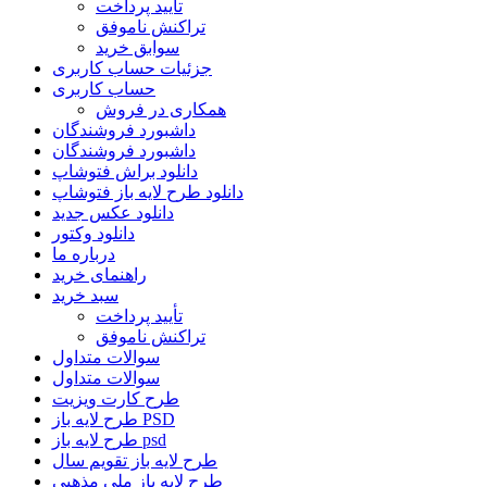
تأیید پرداخت
تراکنش ناموفق
سوابق خرید
جزئیات حساب کاربری
حساب کاربری
همکاری در فروش
داشبورد فروشندگان
داشبورد فروشندگان
دانلود براش فتوشاپ
دانلود طرح لایه باز فتوشاپ
دانلود عکس جدید
دانلود وکتور
درباره ما
راهنمای خرید
سبد خرید
تأیید پرداخت
تراکنش ناموفق
سوالات متداول
سوالات متداول
طرح کارت ویزیت
طرح لایه باز PSD
طرح لایه باز psd
طرح لایه باز تقویم سال
طرح لایه باز ملی مذهبی