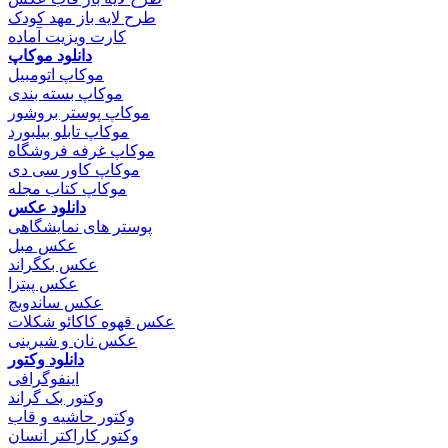
طرح لایه باز مهد کودک
کارت ویزیت آماده
دانلود موکاپ
موکاپ اتومبیل
موکاپ بسته بندی
موکاپ پوستر بروشور
موکاپ تابلو بیلبورد
موکاپ غرفه فروشگاه
موکاپ کاور سی دی
موکاپ کتاب مجله
دانلود عکس
پوستر های نمایشگاهی
عکس مبل
عکس بکگراند
عکس پیتزا
عکس ساندویچ
عکس قهوه کاکائو شکلات
عکس نان و شیرینی
دانلود وکتور
اینفوگرافی
وکتور بک گراند
وکتور حاشیه و قاب
وکتور کاراکتر انسان