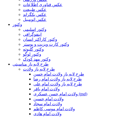
عکس فناوری اطلاعات
عکس طبیعت
عکس بکگراند
عکس اتومبیل
وکتور
وکتور اسلیمی
اینفوگرافی
وکتور کاراکتر انسان
وکتور کارت ویزیت و پوستر
وکتور گلبوته
وکتور لوگو
وکتور مهد کودک
طرح لایه باز مناسبتی
طرح لایه باز ولادت
طرح لایه باز ولادت امام حسن
طرح لایه باز ولادت امام رضا
طرح لایه باز ولادت امام علی
ولادت امام باقر
ولادت امام حسن عسکری (psd)
ولادت امام حسین
ولادت امام سجاد
ولادت امام موسی کاظم
ولادت امام هادی