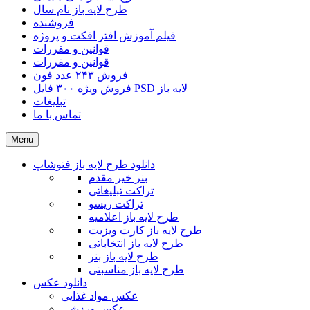
طرح لایه باز نام سال
فروشنده
فیلم آموزش افتر افکت و پروژه
قوانین و مقررات
قوانین و مقررات
فروش ۲۴۳ عدد فون
فروش ویژه ۳۰۰ فایل PSD لایه باز
تبلیغات
تماس با ما
Menu
دانلود طرح لایه باز فتوشاپ
بنر خیر مقدم
تراکت تبلیغاتی
تراکت ریسو
طرح لایه باز اعلامیه
طرح لایه باز کارت ویزیت
طرح لایه باز انتخاباتی
طرح لایه باز بنر
طرح لایه باز مناسبتی
دانلود عکس
عکس مواد غذایی
عکس ورزشی