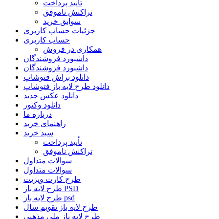
تأیید پرداخت
تراکنش ناموفق
سوابق خرید
جزئیات حساب کاربری
حساب کاربری
همکاری در فروش
داشبورد فروشندگان
داشبورد فروشندگان
دانلود براش فتوشاپ
دانلود طرح لایه باز فتوشاپ
دانلود عکس جدید
دانلود وکتور
درباره ما
راهنمای خرید
سبد خرید
تأیید پرداخت
تراکنش ناموفق
سوالات متداول
سوالات متداول
طرح کارت ویزیت
طرح لایه باز PSD
طرح لایه باز psd
طرح لایه باز تقویم سال
طرح لایه باز ملی مذهبی