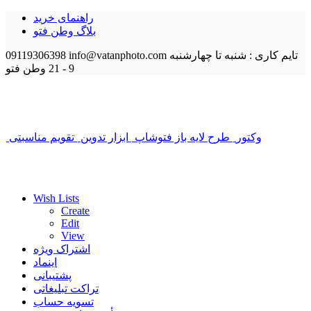
راهنمای خرید
بلاگ وطن فتو
تایم کاری : شنبه تا چهارشنبه
info@vatanphoto.com
09119306398
9 - 21
وطن فتو
وکتور
طرح لایه باز فتوشاپ
ابزار تدوین
تقویم مناسبتی
Wish Lists
Create
Edit
View
اشتراک ویژه
اینماد
پشتیبانی
تراکت تبلیغاتی
تسویه حساب