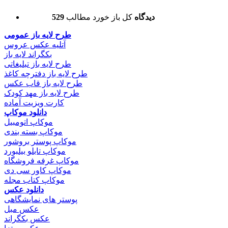
529 دیدگاه
کل باز خورد مطالب
طرح لایه باز عمومی
آتلیه عکس عروس
بکگراند لایه باز
طرح لایه باز تبلیغاتی
طرح لایه باز دفترچه کاغذ
طرح لایه باز قاب عکس
طرح لایه باز مهد کودک
کارت ویزیت آماده
دانلود موکاپ
موکاپ اتومبیل
موکاپ بسته بندی
موکاپ پوستر بروشور
موکاپ تابلو بیلبورد
موکاپ غرفه فروشگاه
موکاپ کاور سی دی
موکاپ کتاب مجله
دانلود عکس
پوستر های نمایشگاهی
عکس مبل
عکس بکگراند