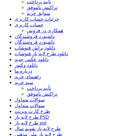
تأیید پرداخت
تراکنش ناموفق
سوابق خرید
جزئیات حساب کاربری
حساب کاربری
همکاری در فروش
داشبورد فروشندگان
داشبورد فروشندگان
دانلود براش فتوشاپ
دانلود طرح لایه باز فتوشاپ
دانلود عکس جدید
دانلود وکتور
درباره ما
راهنمای خرید
سبد خرید
تأیید پرداخت
تراکنش ناموفق
سوالات متداول
سوالات متداول
طرح کارت ویزیت
طرح لایه باز PSD
طرح لایه باز psd
طرح لایه باز تقویم سال
طرح لایه باز ملی مذهبی