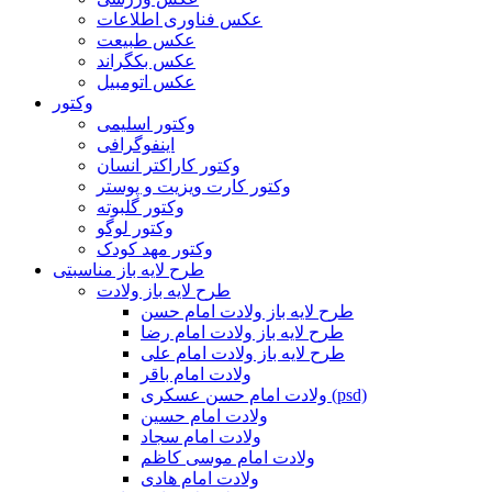
عکس فناوری اطلاعات
عکس طبیعت
عکس بکگراند
عکس اتومبیل
وکتور
وکتور اسلیمی
اینفوگرافی
وکتور کاراکتر انسان
وکتور کارت ویزیت و پوستر
وکتور گلبوته
وکتور لوگو
وکتور مهد کودک
طرح لایه باز مناسبتی
طرح لایه باز ولادت
طرح لایه باز ولادت امام حسن
طرح لایه باز ولادت امام رضا
طرح لایه باز ولادت امام علی
ولادت امام باقر
ولادت امام حسن عسکری (psd)
ولادت امام حسین
ولادت امام سجاد
ولادت امام موسی کاظم
ولادت امام هادی