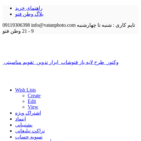
راهنمای خرید
بلاگ وطن فتو
تایم کاری : شنبه تا چهارشنبه
info@vatanphoto.com
09119306398
9 - 21
وطن فتو
وکتور
طرح لایه باز فتوشاپ
ابزار تدوین
تقویم مناسبتی
Wish Lists
Create
Edit
View
اشتراک ویژه
اینماد
پشتیبانی
تراکت تبلیغاتی
تسویه حساب