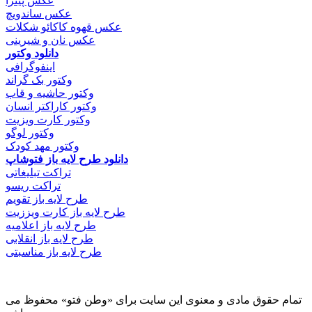
عکس پیتزا
عکس ساندویچ
عکس قهوه کاکائو شکلات
عکس نان و شیرینی
دانلود وکتور
اینفوگرافی
وکتور بک گراند
وکتور حاشیه و قاب
وکتور کاراکتر انسان
وکتور کارت ویزیت
وکتور لوگو
وکتور مهد کودک
دانلود طرح لایه باز فتوشاپ
تراکت تبلیغاتی
تراکت ریسو
طرح لایه باز تقویم
طرح لایه باز کارت ویززیت
طرح لایه باز اعلامیه
طرح لایه باز انقلابی
طرح لایه باز مناسبتی
تمام حقوق مادی و معنوی این سایت برای «وطن فتو» محفوظ می