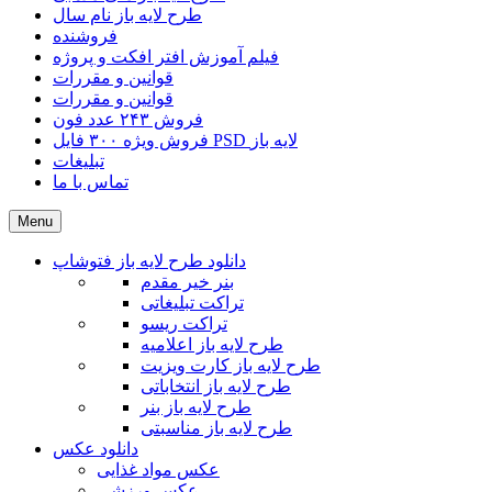
طرح لایه باز نام سال
فروشنده
فیلم آموزش افتر افکت و پروژه
قوانین و مقررات
قوانین و مقررات
فروش ۲۴۳ عدد فون
فروش ویژه ۳۰۰ فایل PSD لایه باز
تبلیغات
تماس با ما
Menu
دانلود طرح لایه باز فتوشاپ
بنر خیر مقدم
تراکت تبلیغاتی
تراکت ریسو
طرح لایه باز اعلامیه
طرح لایه باز کارت ویزیت
طرح لایه باز انتخاباتی
طرح لایه باز بنر
طرح لایه باز مناسبتی
دانلود عکس
عکس مواد غذایی
عکس ورزشی