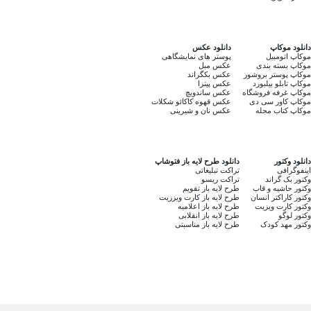
دانلود موکاپ
دانلود عکس
موکاپ اتومبیل
پوستر های نمایشگاهی
موکاپ بسته بندی
عکس مبل
موکاپ پوستر بروشور
عکس بکگراند
موکاپ تابلو بیلبورد
عکس پیتزا
موکاپ غرفه فروشگاه
عکس ساندویچ
موکاپ کاور سی دی
عکس قهوه کاکائو شکلات
موکاپ کتاب مجله
عکس نان و شیرینی
دانلود وکتور
دانلود طرح لایه باز فتوشاپ
اینفوگرافی
تراکت تبلیغاتی
وکتور بک گراند
تراکت ریسو
وکتور حاشیه و قاب
طرح لایه باز تقویم
وکتور کاراکتر انسان
طرح لایه باز کارت ویززیت
وکتور کارت ویزیت
طرح لایه باز اعلامیه
وکتور لوگو
طرح لایه باز انقلابی
وکتور مهد کودک
طرح لایه باز مناسبتی