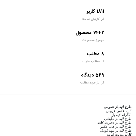
1811 کاربر
کل کاربران سایت
7442 محصول
مجموع محصولات
8 مطلب
کل مطالب سایت
529 دیدگاه
کل باز خورد مطالب
طرح لایه باز عمومی
آتلیه عکس عروس
بکگراند لایه باز
طرح لایه باز تبلیغاتی
طرح لایه باز دفترچه کاغذ
طرح لایه باز قاب عکس
طرح لایه باز مهد کودک
کارت ویزیت آماده